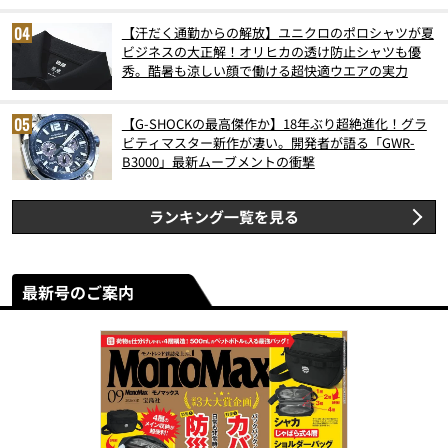
【汗だく通勤からの解放】ユニクロのポロシャツが夏
ビジネスの大正解！オリヒカの透け防止シャツも優
秀。酷暑も涼しい顔で働ける超快適ウエアの実力
【G-SHOCKの最高傑作か】18年ぶり超絶進化！グラ
ビティマスター新作が凄い。開発者が語る「GWR-
B3000」最新ムーブメントの衝撃
ランキング一覧を見る
最新号のご案内