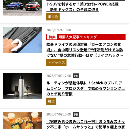
トSUVを制するか？第3世代e-POWER搭載
「新型キックス」の全貌に迫る
乗り物
2026/07/24 19:00
特集
月間人気記事ランキング
酷暑ドライブの必須対策「カーエアコン強化
術」、食中毒リスク激増!?“保冷剤だけでは防
げない”夏の危険行動…ほか【ライフハックの
人気記事ランキングベスト3】（2026年6月
トピックス
版）
2026/07/09 12:00
PR
ルーティンが感動体験に！Schickのプレミア
ムライン「プロジスタ」で始めるワンランク上
のヒゲ剃り習慣
雑貨
2026/07/09 10:00
PR
【家飲みおつまみはこれ一択】おつまみスナッ
ク不二家「ホームサクッと」で簡単＆極上の家