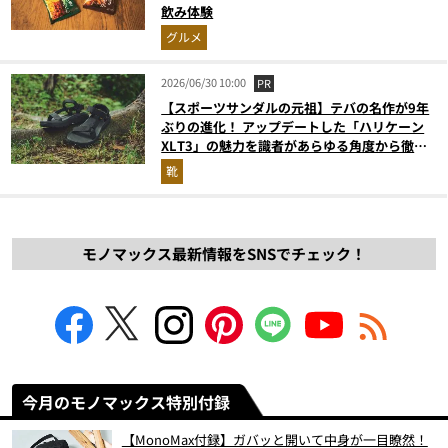
飲み体験
グルメ
2026/06/30 10:00
PR
【スポーツサンダルの元祖】テバの名作が9年
ぶりの進化！ アップデートした「ハリケーン
XLT3」の魅力を識者があらゆる角度から徹底
解説！
靴
モノマックス最新情報をSNSでチェック！
今月のモノマックス特別付録
【MonoMax付録】ガバッと開いて中身が一目瞭然！