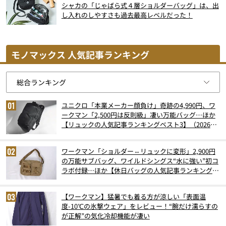
シャカの「じゃばら式４層ショルダーバッグ」は、出
し入れのしやすさも過去最高レベルだった！
モノマックス 人気記事ランキング
ユニクロ「本業メーカー顔負け」奇跡の4,990円、ワ
ークマン「2,500円は反則級」凄い万能バッグ…ほか
【リュックの人気記事ランキングベスト3】（2026年
6月版）
ワークマン「ショルダー⇔リュックに変形」2,900円
の万能サブバッグ、ワイルドシングス“水に強い”初コ
ラボ付録…ほか【休日バッグの人気記事ランキングベ
スト3】（2026年6月版）
【ワークマン】猛暑でも着る方が涼しい「表面温
度-10℃の氷撃ウェア」をレビュー！“腕だけ濡らすの
が正解”の気化冷却機能が凄い