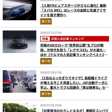
【人気FRピュアスポーツがさらに進化】最新
「スバル BRZ」はレースの血統と先進アイサ
イトを宿す傑作へ
乗り物
2026/07/31 07:00
特集
月間人気記事ランキング
究極のGRカローラ“世界初公開”をプロが解
説、次世代を担う「レクサスES」が大進化…
ほか【クルマの人気記事ランキングベスト3】
（2026年6月版）
乗り物
2026/07/28 07:00
【1位はぶっちぎりでタイヤ】長距離ドライブ
が増える今こそ見直したい。JAF出動データに
学ぶ、重大トラブル回避の「実は簡単な」セル
フメンテ術
乗り物
2026/07/25 10:00
【日産復活ののろしとなるか】激戦区コンパク