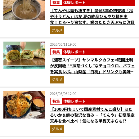
特集
体験レポート
【てんやは麺も凄すぎ】開発3年の初登場「冷
や汁うどん」ほか 夏の絶品ひんやり麺を実
食！とろ〜り旨なす、鰹のたたき天ぷらに注目
グルメ
2026/05/11 19:00
特集
体験レポート
【濃密スイーツ】サンマルクカフェ×祇園辻利
が反則級！“抹茶づくし”なチョコクロ、パフェ
を実食レポ。山梨産「白桃」ドリンクも美味だ
った
グルメ
2026/05/06 12:00
特集
体験レポート
【1000円ちょいで国産素材てんこ盛り】ほた
るいか＆鯵の贅沢な旨み…「てんや」初夏限定
天丼を食べ比べ！気になる単品天ぷらも!?
グルメ