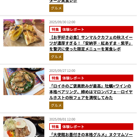
ターが実食レポ
グルメ
2025/09/30 12:00
特集
体験レポート
【お芋好き必食】サンマルクカフェの秋スイー
ツが濃厚すぎる！「安納芋・紅あずま・紫芋」
を贅沢に使った限定メニューを実食レポ
グルメ
2025/09/27 12:00
特集
体験レポート
「ロイホのご褒美飲みが最高」牡蠣×ワインの
本格ペアリング、締めはマロンパフェ…ロイヤ
ルホストの秋フェアを満喫してみた
グルメ
2025/09/01 12:00
特集
体験レポート
「大使館お墨付きの本格グルメ」ヌクマムソー