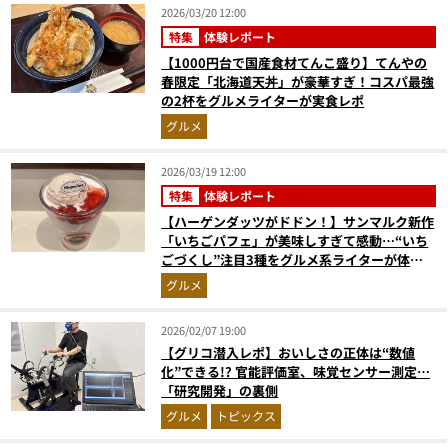
2026/03/20 12:00
特集
体験レポート
【1000円台で国産食材てんこ盛り】てんやの
春限定「北海道天丼」が豪華すぎ！コスパ最強
の2杯をグルメライターが実食レポ
グルメ
2026/03/19 12:00
特集
体験レポート
【ハーゲンダッツがドドン！】サンマルク新作
「いちごパフェ」が美味しすぎて感動…“いち
ごづくし”注目3種をグルメ系ライターが体験
レポ
グルメ
2026/02/07 19:00
【グリコ潜入レポ】おいしさの正体は“数値
化”できる!? 官能評価室、味覚センサー測定…
「研究開発」の裏側
グルメ
トピックス