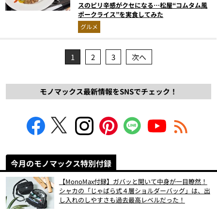
スのピリ辛感がクセになる…松屋“コムタム風
ポークライス”を実食してみた
グルメ
1
2
3
次へ
モノマックス最新情報をSNSでチェック！
今月のモノマックス特別付録
【MonoMax付録】ガバッと開いて中身が一目瞭然！
シャカの「じゃばら式４層ショルダーバッグ」は、出
し入れのしやすさも過去最高レベルだった！