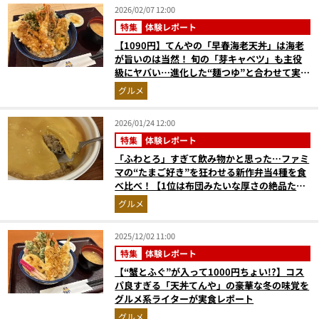
2026/02/07 12:00
特集
体験レポート
【1090円】てんやの「早春海老天丼」は海老
が旨いのは当然！ 旬の「芽キャベツ」も主役
級にヤバい…進化した“麺つゆ”と合わせて実食
レポ
グルメ
2026/01/24 12:00
特集
体験レポート
「ふわとろ」すぎて飲み物かと思った…ファミ
マの“たまご好き”を狂わせる新作弁当4種を食
べ比べ！【1位は布団みたいな厚さの絶品たま
ご中華】
グルメ
2025/12/02 11:00
特集
体験レポート
【“蟹とふぐ”が入って1000円ちょい!?】コス
パ良すぎる「天丼てんや」の豪華な冬の味覚を
グルメ系ライターが実食レポート
グルメ