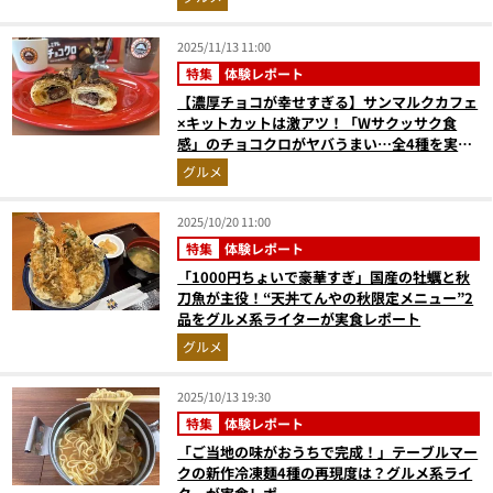
2025/11/13 11:00
特集
体験レポート
【濃厚チョコが幸せすぎる】サンマルクカフェ
×キットカットは激アツ！「Wサクッサク食
感」のチョコクロがヤバうまい…全4種を実食
レビュー
グルメ
2025/10/20 11:00
特集
体験レポート
「1000円ちょいで豪華すぎ」国産の牡蠣と秋
刀魚が主役！“天丼てんやの秋限定メニュー”2
品をグルメ系ライターが実食レポート
グルメ
2025/10/13 19:30
特集
体験レポート
「ご当地の味がおうちで完成！」テーブルマー
クの新作冷凍麺4種の再現度は？グルメ系ライ