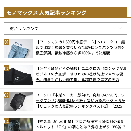
モノマックス 人気記事ランキング
【ワークマンの1,590円冷感デニム】vsユニクロ・無
印で比較！猛暑を乗り切る“涼感ロングパンツ”3選を
徹底解剖。接触冷感から綿100%まで決定版
【汗だく通勤からの解放】ユニクロのポロシャツが夏
ビジネスの大正解！オリヒカの透け防止シャツも優
秀。酷暑も涼しい顔で働ける超快適ウエアの実力
ユニクロ「本業メーカー顔負け」奇跡の4,990円、ワ
ークマン「2,500円は反則級」凄い万能バッグ…ほか
【リュックの人気記事ランキングベスト3】（2026年
6月版）
【換気量1.9倍の衝撃】プロが解説するSHOEIの最新
ヘルメット「Z-9」の凄さとは？浮き上がり13%減で