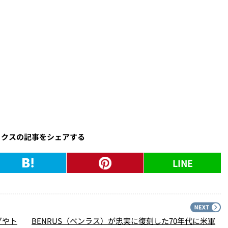
ックスの記事をシェアする
LINE
PREV
N
グやト
BENRUS（ベンラス）が忠実に復刻した70年代に米軍