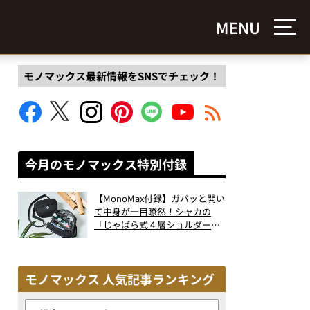
MENU
モノマックス最新情報をSNSでチェック！
今月のモノマックス特別付録
【MonoMax付録】ガバッと開い
て中身が一目瞭然！シャカの
「じゃばら式４層ショルダーバ
ッグ」は、出し入れのしやすさ
も過去最高レベルだった！
モノマックス 人気記事ランキング