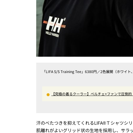
「LIFA S/S Training Tee」6380円／2色展開（ホワ
【究極の着るクーラー】ペルチェ×ファンで圧倒的
さ”を味わえる本気のギア『コレ買いです』Vol.172
汗のべたつきを抑えてくれるLIFA®Ｔシャツシ
肌離れがよいグリッド状の生地を採用し、サラ