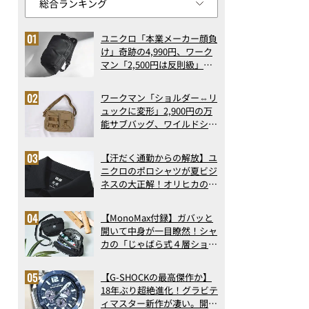
ユニクロ「本業メーカー顔負
け」奇跡の4,990円、ワーク
マン「2,500円は反則級」凄
い万能バッグ…ほか【リュッ
クの人気記事ランキングベス
ワークマン「ショルダー⇔リ
ト3】（2026年6月版）
ュックに変形」2,900円の万
能サブバッグ、ワイルドシン
グス“水に強い”初コラボ付
録…ほか【休日バッグの人気
【汗だく通勤からの解放】ユ
記事ランキングベスト3】
ニクロのポロシャツが夏ビジ
（2026年6月版）
ネスの大正解！オリヒカの透
け防止シャツも優秀。酷暑も
涼しい顔で働ける超快適ウエ
【MonoMax付録】ガバッと
アの実力
開いて中身が一目瞭然！シャ
カの「じゃばら式４層ショル
ダーバッグ」は、出し入れの
しやすさも過去最高レベルだ
【G-SHOCKの最高傑作か】
った！
18年ぶり超絶進化！グラビテ
ィマスター新作が凄い。開発