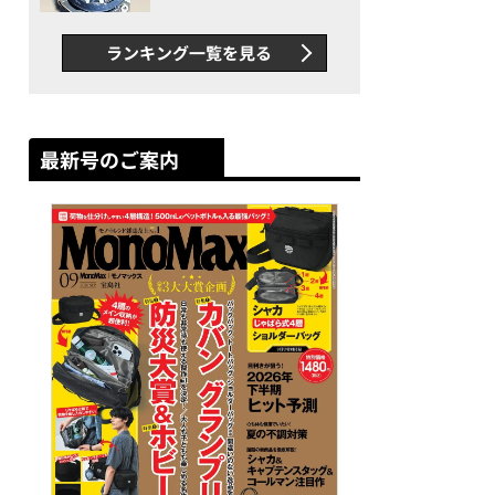
者が語る「GWR-B3000」最
新ムーブメントの衝撃
ランキング一覧を見る
最新号のご案内