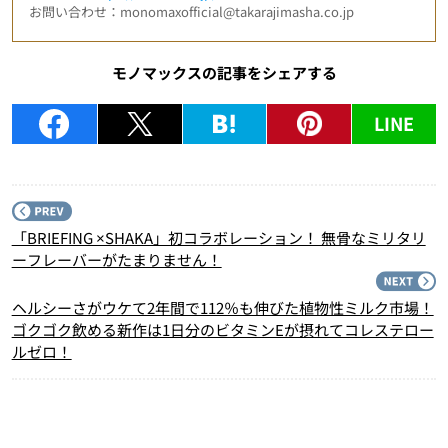
お問い合わせ：monomaxofficial@takarajimasha.co.jp
モノマックスの記事をシェアする
LINE
P
「BRIEFING ×SHAKA」初コラボレーション！ 無骨なミリタリ
ーフレーバーがたまりません！
N
ヘルシーさがウケて2年間で112％も伸びた植物性ミルク市場！
ゴクゴク飲める新作は1日分のビタミンEが摂れてコレステロー
ルゼロ！