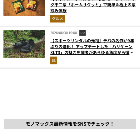
ク不二家「ホームサクッと」で簡単＆極上の家
飲み体験
グルメ
2026/06/30 10:00
PR
【スポーツサンダルの元祖】テバの名作が9年
ぶりの進化！ アップデートした「ハリケーン
XLT3」の魅力を識者があらゆる角度から徹底
解説！
靴
モノマックス最新情報をSNSでチェック！