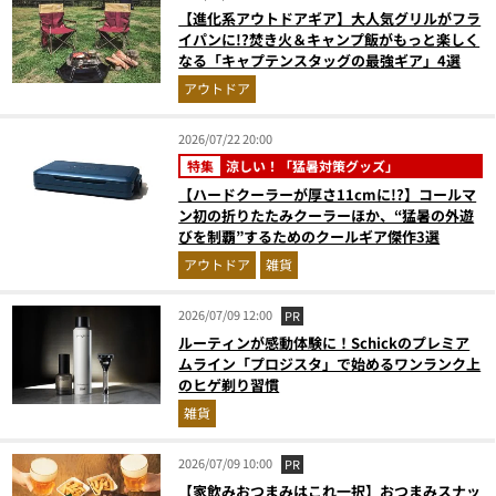
【進化系アウトドアギア】大人気グリルがフラ
イパンに!?焚き火＆キャンプ飯がもっと楽しく
なる「キャプテンスタッグの最強ギア」4選
アウトドア
2026/07/22 20:00
特集
涼しい！「猛暑対策グッズ」
【ハードクーラーが厚さ11cmに!?】コールマ
ン初の折りたたみクーラーほか、“猛暑の外遊
びを制覇”するためのクールギア傑作3選
アウトドア
雑貨
2026/07/09 12:00
PR
ルーティンが感動体験に！Schickのプレミア
ムライン「プロジスタ」で始めるワンランク上
のヒゲ剃り習慣
雑貨
2026/07/09 10:00
PR
【家飲みおつまみはこれ一択】おつまみスナッ