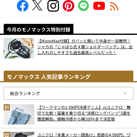
今月のモノマックス特別付録
【MonoMax付録】ガバッと開いて中身が一目瞭然！
シャカの「じゃばら式４層ショルダーバッグ」は、出
し入れのしやすさも過去最高レベルだった！
モノマックス 人気記事ランキング
【ワークマンの1,590円冷感デニム】vsユニクロ・無
印で比較！猛暑を乗り切る“涼感ロングパンツ”3選を
徹底解剖。接触冷感から綿100%まで決定版
ユニクロ「本業メーカー顔負け」奇跡の4,990円、ワ