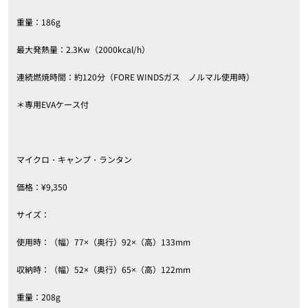
重量：186g
最大発熱量：2.3Kw（2000kcal/h）
連続燃焼時間：約120分（FORE WINDSガス ノルマル使用時）
＊専用EVAケース付
マイクロ・キャンプ・ランタン
価格：¥9,350
サイズ：
使用時：（幅）77×（奥行）92×（高）133mm
収納時：（幅）52×（奥行）65×（高）122mm
重量：208g