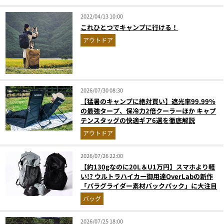
2022/04/13 10:00
これひとつでキャンプに行ける！
アウトドア
2026/07/30 08:30
【猛暑のキャンプに絶対買い】遮光率99.99％
の最強タープ、保冷力2倍クーラーほか キャプ
テンスタッグの快適ギア6選を徹底解説
アウトドア
2026/07/26 22:00
【約130gなのに20L＆U1万円】スマホより軽
い!? ウルトラハイカー御用達OverLabの新作
「パラグライダー素材バックパック」に大注目
バッグ
2026/07/25 18:00