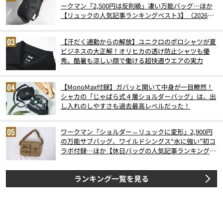
ークマン「2,500円は反則級」凄い万能バッグ…ほか
【リュックの人気記事ランキングベスト3】（2026年
6月版）
【汗だく通勤からの解放】ユニクロのポロシャツが夏
ビジネスの大正解！オリヒカの透け防止シャツも優
秀。酷暑も涼しい顔で働ける超快適ウエアの実力
【MonoMax付録】ガバッと開いて中身が一目瞭然！
シャカの「じゃばら式４層ショルダーバッグ」は、出
し入れのしやすさも過去最高レベルだった！
ワークマン「ショルダー⇔リュックに変形」2,900円
の万能サブバッグ、ワイルドシングス“水に強い”初コ
ラボ付録…ほか【休日バッグの人気記事ランキングベ
スト3】（2026年6月版）
ランキング一覧を見る