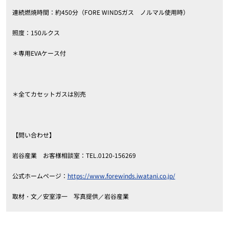
連続燃焼時間：約450分（FORE WINDSガス ノルマル使用時）
照度：150ルクス
＊専用EVAケース付
＊全てカセットガスは別売
【問い合わせ】
岩谷産業 お客様相談室：TEL.0120-156269
公式ホームページ：
https://www.forewinds.iwatani.co.jp/
取材・文／安室淳一 写真提供／岩谷産業