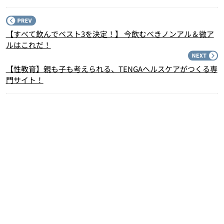
P
【すべて飲んでベスト3を決定！】 今飲むべきノンアル＆微ア
ルはこれだ！
N
【性教育】親も子も考えられる、TENGAヘルスケアがつくる専
門サイト！