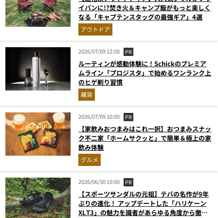
イパンに!?焚き火＆キャンプ飯がもっと楽しく
なる「キャプテンスタッグの最強ギア」4選
アウトドア
2026/07/09 12:00
PR
ルーティンが感動体験に！Schickのプレミア
ムライン「プロジスタ」で始めるワンランク上
のヒゲ剃り習慣
雑貨
2026/07/09 10:00
PR
【家飲みおつまみはこれ一択】おつまみスナッ
ク不二家「ホームサクッと」で簡単＆極上の家
飲み体験
グルメ
2026/06/30 10:00
PR
【スポーツサンダルの元祖】テバの名作が9年
ぶりの進化！ アップデートした「ハリケーン
XLT3」の魅力を識者があらゆる角度から徹底