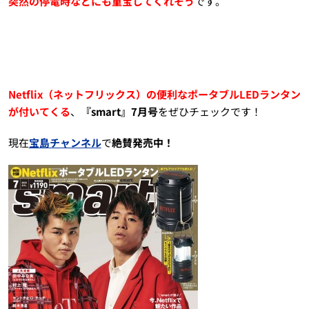
突然の停電時などにも重宝してくれそう
です。
Netflix（ネットフリックス）の便利なポータブルLEDランタン
が付いてくる
、
『smart』7月号
をぜひチェックです！
現在
宝島チャンネル
で
絶賛発売中！