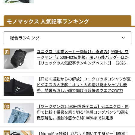
モノマックス 人気記事ランキング
ユニクロ「本業メーカー顔負け」奇跡の4,990円、ワ
ークマン「2,500円は反則級」凄い万能バッグ…ほか
【リュックの人気記事ランキングベスト3】（2026年
6月版）
【汗だく通勤からの解放】ユニクロのポロシャツが夏
ビジネスの大正解！オリヒカの透け防止シャツも優
秀。酷暑も涼しい顔で働ける超快適ウエアの実力
【ワークマンの1,590円冷感デニム】vsユニクロ・無
印で比較！猛暑を乗り切る“涼感ロングパンツ”3選を
徹底解剖。接触冷感から綿100%まで決定版
【MonoMax付録】ガバッと開いて中身が一目瞭然！