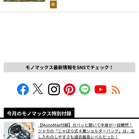
解説！
靴
モノマックス最新情報をSNSでチェック！
今月のモノマックス特別付録
【MonoMax付録】ガバッと開いて中身が一目瞭然！
シャカの「じゃばら式４層ショルダーバッグ」は、出
し入れのしやすさも過去最高レベルだった！