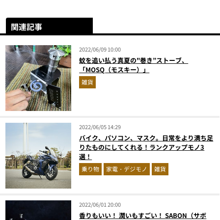
関連記事
2022/06/09 10:00
蚊を追い払う真夏の"巻き”ストーブ、
「MOSQ（モスキー）」
雑貨
2022/06/05 14:29
バイク、パソコン、マスク。日常をより満ち足
りたものにしてくれる！ランクアップモノ3
選！
乗り物
家電・デジモノ
雑貨
2022/06/01 20:00
香りもいい！ 潤いもすごい！ SABON（サボ