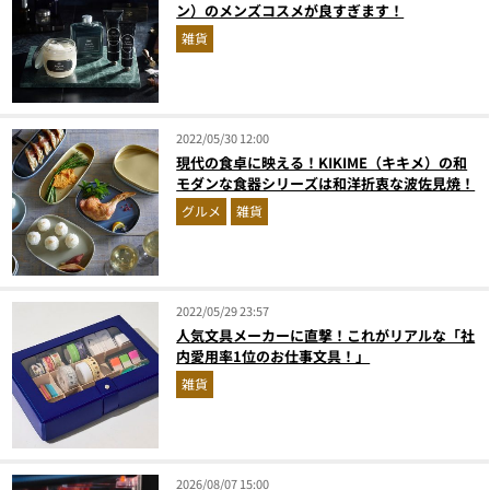
ン）のメンズコスメが良すぎます！
雑貨
2022/05/30 12:00
現代の食卓に映える！KIKIME（キキメ）の和
モダンな食器シリーズは和洋折衷な波佐見焼！
グルメ
雑貨
2022/05/29 23:57
人気文具メーカーに直撃！これがリアルな「社
内愛用率1位のお仕事文具！」
雑貨
2026/08/07 15:00