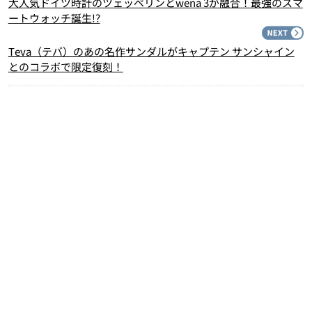
大人気ドイツ時計のツェッペリンとwena 3が融合！最強のスマ
ートウォッチ誕生!?
N
Teva（テバ）のあの名作サンダルがキャプテン サンシャイン
とのコラボで限定復刻！