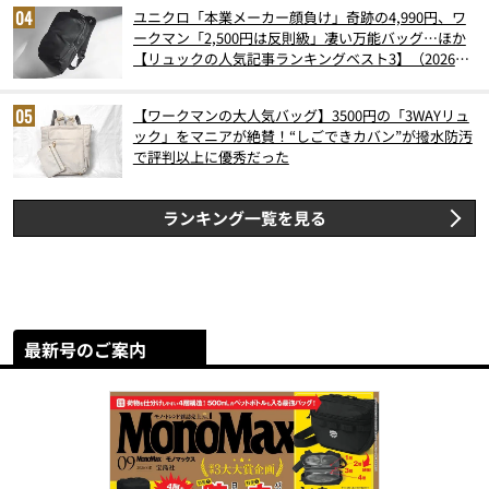
ユニクロ「本業メーカー顔負け」奇跡の4,990円、ワ
ークマン「2,500円は反則級」凄い万能バッグ…ほか
【リュックの人気記事ランキングベスト3】（2026年
6月版）
【ワークマンの大人気バッグ】3500円の「3WAYリュ
ック」をマニアが絶賛！“しごできカバン”が撥水防汚
で評判以上に優秀だった
ランキング一覧を見る
最新号のご案内