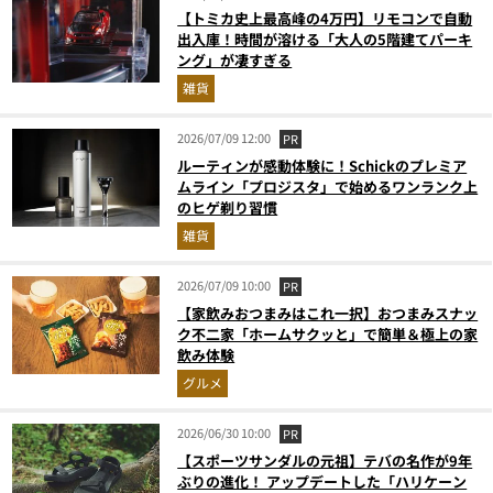
【トミカ史上最高峰の4万円】リモコンで自動
出入庫！時間が溶ける「大人の5階建てパーキ
ング」が凄すぎる
雑貨
2026/07/09 12:00
PR
ルーティンが感動体験に！Schickのプレミア
ムライン「プロジスタ」で始めるワンランク上
のヒゲ剃り習慣
雑貨
2026/07/09 10:00
PR
【家飲みおつまみはこれ一択】おつまみスナッ
ク不二家「ホームサクッと」で簡単＆極上の家
飲み体験
グルメ
2026/06/30 10:00
PR
【スポーツサンダルの元祖】テバの名作が9年
ぶりの進化！ アップデートした「ハリケーン