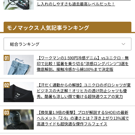
し入れのしやすさも過去最高レベルだった！
モノマックス 人気記事ランキング
【ワークマンの1,590円冷感デニム】vsユニクロ・無
印で比較！猛暑を乗り切る“涼感ロングパンツ”3選を
徹底解剖。接触冷感から綿100%まで決定版
【汗だく通勤からの解放】ユニクロのポロシャツが夏
ビジネスの大正解！オリヒカの透け防止シャツも優
秀。酷暑も涼しい顔で働ける超快適ウエアの実力
【換気量1.9倍の衝撃】プロが解説するSHOEIの最新
ヘルメット「Z-9」の凄さとは？浮き上がり13%減で
高速ライドも超快適な傑作フルフェイス