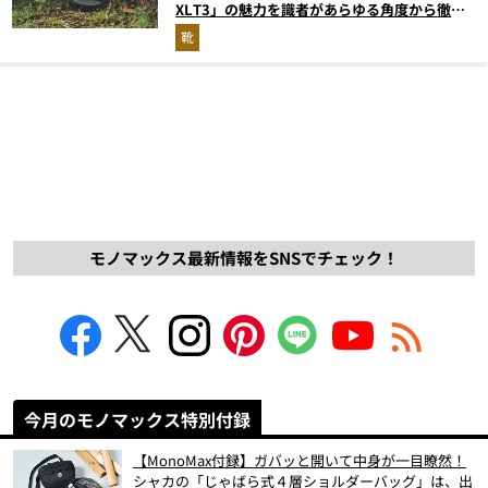
XLT3」の魅力を識者があらゆる角度から徹底
解説！
靴
モノマックス最新情報をSNSでチェック！
今月のモノマックス特別付録
【MonoMax付録】ガバッと開いて中身が一目瞭然！
シャカの「じゃばら式４層ショルダーバッグ」は、出