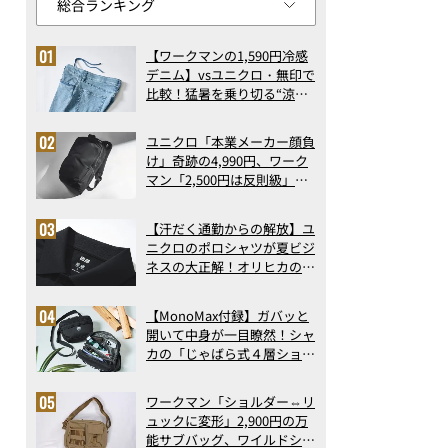
【ワークマンの1,590円冷感
デニム】vsユニクロ・無印で
比較！猛暑を乗り切る“涼感
ロングパンツ”3選を徹底解
剖。接触冷感から綿100%ま
ユニクロ「本業メーカー顔負
で決定版
け」奇跡の4,990円、ワーク
マン「2,500円は反則級」凄
い万能バッグ…ほか【リュッ
クの人気記事ランキングベス
【汗だく通勤からの解放】ユ
ト3】（2026年6月版）
ニクロのポロシャツが夏ビジ
ネスの大正解！オリヒカの透
け防止シャツも優秀。酷暑も
涼しい顔で働ける超快適ウエ
【MonoMax付録】ガバッと
アの実力
開いて中身が一目瞭然！シャ
カの「じゃばら式４層ショル
ダーバッグ」は、出し入れの
しやすさも過去最高レベルだ
ワークマン「ショルダー⇔リ
った！
ュックに変形」2,900円の万
能サブバッグ、ワイルドシン