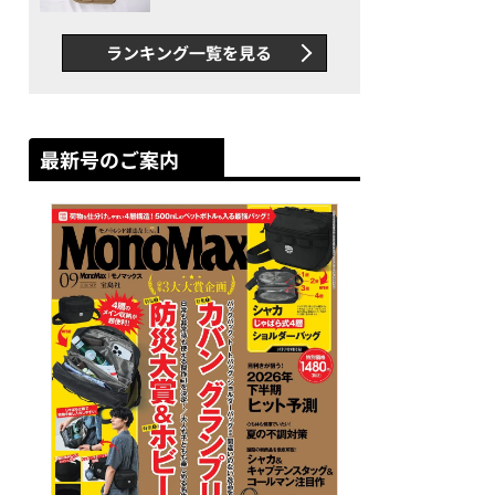
グス“水に強い”初コラボ付
録…ほか【休日バッグの人気
ランキング一覧を見る
記事ランキングベスト3】
（2026年6月版）
最新号のご案内