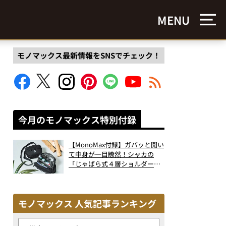
MENU
モノマックス最新情報をSNSでチェック！
今月のモノマックス特別付録
【MonoMax付録】ガバッと開い
て中身が一目瞭然！シャカの
「じゃばら式４層ショルダーバ
ッグ」は、出し入れのしやすさ
も過去最高レベルだった！
モノマックス 人気記事ランキング