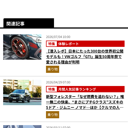
関連記事
2026/07/04 10:00
特集
体験レポート
【潜入レポ】日本にたった300台の世界初公開
モデルも！VWゴルフ「GTI」誕生50周年祭で
愛される理由が判明
乗り物
2026/04/29 07:00
特集
月間人気記事ランキング
新型フォレスター「なぜ燃費を追わない？」唯
一無二の快楽、“まさにプチGクラス”スズキの
5ドア・ジムニー ノマド…ほか【クルマの人気
記事ランキングベスト3】（2026年3月版）
乗り物
2026/03/11 07:00