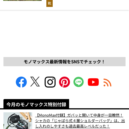
解説！
靴
モノマックス最新情報をSNSでチェック！
今月のモノマックス特別付録
【MonoMax付録】ガバッと開いて中身が一目瞭然！
シャカの「じゃばら式４層ショルダーバッグ」は、出
し入れのしやすさも過去最高レベルだった！