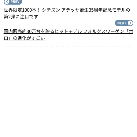
P
世界限定1000本！ シチズン アテッサ誕生35周年記念モデルの
第2弾に注目です
N
国内販売約30万台を誇るヒットモデル フォルクスワーゲン「ポ
ロ」の進化がすごい