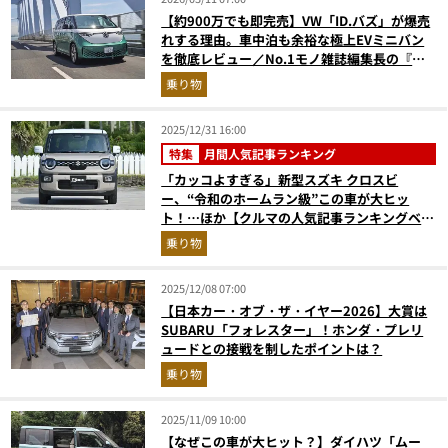
【約900万でも即完売】VW「ID.バズ」が爆売
れする理由。車中泊も余裕な極上EVミニバン
を徹底レビュー／No.1モノ雑誌編集長の『コ
レ深掘り』
乗り物
2025/12/31 16:00
特集
月間人気記事ランキング
「カッコよすぎる」新型スズキ クロスビ
ー、“令和のホームラン級”この車が大ヒッ
ト！…ほか【クルマの人気記事ランキングベス
ト3】（2025年11月版）
乗り物
2025/12/08 07:00
【日本カー・オブ・ザ・イヤー2026】大賞は
SUBARU「フォレスター」！ホンダ・プレリ
ュードとの接戦を制したポイントは？
乗り物
2025/11/09 10:00
【なぜこの車が大ヒット？】ダイハツ「ムー