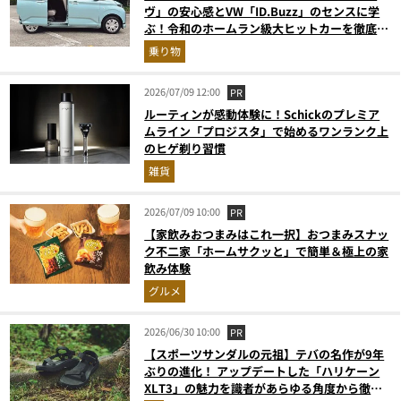
ヴ」の安心感とVW「ID.Buzz」のセンスに学
ぶ！令和のホームラン級大ヒットカーを徹底分
析
乗り物
2026/07/09 12:00
PR
ルーティンが感動体験に！Schickのプレミア
ムライン「プロジスタ」で始めるワンランク上
のヒゲ剃り習慣
雑貨
2026/07/09 10:00
PR
【家飲みおつまみはこれ一択】おつまみスナッ
ク不二家「ホームサクッと」で簡単＆極上の家
飲み体験
グルメ
2026/06/30 10:00
PR
【スポーツサンダルの元祖】テバの名作が9年
ぶりの進化！ アップデートした「ハリケーン
XLT3」の魅力を識者があらゆる角度から徹底