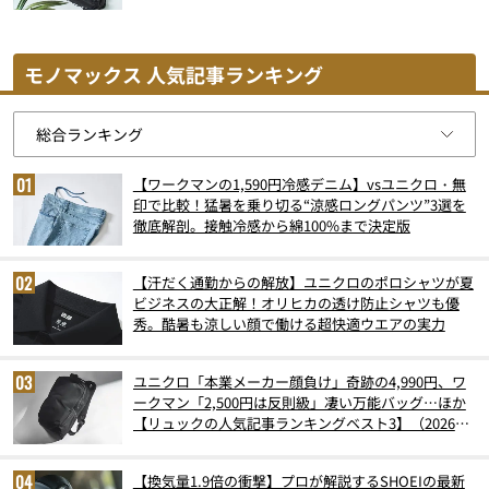
モノマックス 人気記事ランキング
【ワークマンの1,590円冷感デニム】vsユニクロ・無
印で比較！猛暑を乗り切る“涼感ロングパンツ”3選を
徹底解剖。接触冷感から綿100%まで決定版
【汗だく通勤からの解放】ユニクロのポロシャツが夏
ビジネスの大正解！オリヒカの透け防止シャツも優
秀。酷暑も涼しい顔で働ける超快適ウエアの実力
ユニクロ「本業メーカー顔負け」奇跡の4,990円、ワ
ークマン「2,500円は反則級」凄い万能バッグ…ほか
【リュックの人気記事ランキングベスト3】（2026年
6月版）
【換気量1.9倍の衝撃】プロが解説するSHOEIの最新