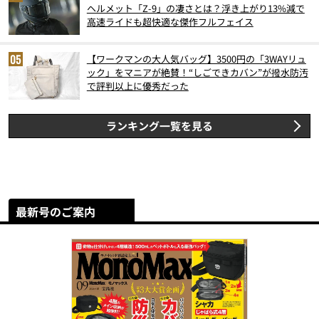
ヘルメット「Z-9」の凄さとは？浮き上がり13%減で
高速ライドも超快適な傑作フルフェイス
【ワークマンの大人気バッグ】3500円の「3WAYリュ
ック」をマニアが絶賛！“しごできカバン”が撥水防汚
で評判以上に優秀だった
ランキング一覧を見る
最新号のご案内