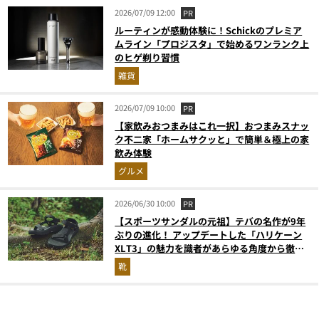
2026/07/09 12:00
PR
ルーティンが感動体験に！Schickのプレミア
ムライン「プロジスタ」で始めるワンランク上
のヒゲ剃り習慣
雑貨
2026/07/09 10:00
PR
【家飲みおつまみはこれ一択】おつまみスナッ
ク不二家「ホームサクッと」で簡単＆極上の家
飲み体験
グルメ
2026/06/30 10:00
PR
【スポーツサンダルの元祖】テバの名作が9年
ぶりの進化！ アップデートした「ハリケーン
XLT3」の魅力を識者があらゆる角度から徹底
解説！
靴