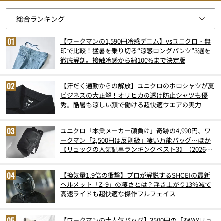
【ワークマンの1,590円冷感デニム】vsユニクロ・無
印で比較！猛暑を乗り切る“涼感ロングパンツ”3選を
徹底解剖。接触冷感から綿100%まで決定版
【汗だく通勤からの解放】ユニクロのポロシャツが夏
ビジネスの大正解！オリヒカの透け防止シャツも優
秀。酷暑も涼しい顔で働ける超快適ウエアの実力
ユニクロ「本業メーカー顔負け」奇跡の4,990円、ワ
ークマン「2,500円は反則級」凄い万能バッグ…ほか
【リュックの人気記事ランキングベスト3】（2026年
6月版）
【換気量1.9倍の衝撃】プロが解説するSHOEIの最新
ヘルメット「Z-9」の凄さとは？浮き上がり13%減で
高速ライドも超快適な傑作フルフェイス
【ワークマンの大人気バッグ】3500円の「3WAYリュ