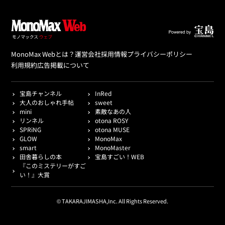
MonoMax Webとは？
運営会社
採用情報
プライバシーポリシー
利用規約
広告掲載について
宝島チャンネル
InRed
大人のおしゃれ手帖
sweet
mini
素敵なあの人
リンネル
otona ROSY
SPRiNG
otona MUSE
GLOW
MonoMax
smart
MonoMaster
田舎暮らしの本
宝島すごい！WEB
『このミステリーがすご
い！』大賞
© TAKARAJIMASHA,Inc. All Rights Reserved.