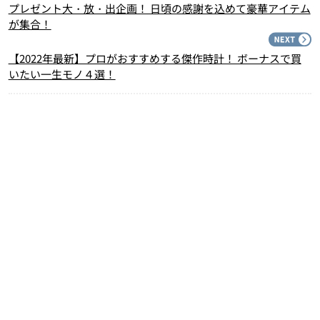
プレゼント大・放・出企画！ 日頃の感謝を込めて豪華アイテム
が集合！
N
【2022年最新】プロがおすすめする傑作時計！ ボーナスで買
いたい一生モノ４選！