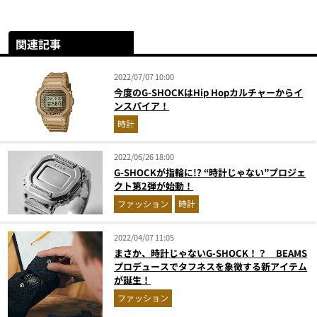
関連記事
2022/07/07 10:00
今度のG-SHOCKはHip Hopカルチャーからイ
ンスパイア！
時計
2022/06/26 18:00
G-SHOCKが指輪に!? “時計じゃない”プロジェ
クト第2弾が始動！
ファッション
時計
2022/04/07 11:05
まさか、時計じゃないG-SHOCK！？ BEAMS
プロデュースでタフネスを象徴する新アイテム
が誕生！
ファッション