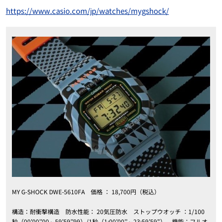
https://www.casio.com/jp/watches/mygshock/
MY G-SHOCK DWE-5610FA 価格 ： 18,700円（税込）
構造：耐衝撃構造 防水性能： 20気圧防水 ストップウオッチ ：1/100
秒（00’00’’00～59’59’’99）/1秒（1:00’00’’～23:59’59”） 機能：フルオ