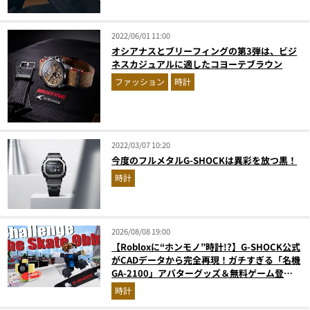
2022/06/01 11:00
オシアナスとブリーフィングの第3弾は、ビジ
ネスカジュアルに適したコヨーテブラウン
ファッション
時計
2022/03/07 10:20
今度のフルメタルG-SHOCKは異彩を放つ黒！
時計
2026/08/08 19:00
【Robloxに“ホンモノ”時計!?】G-SHOCK公式
がCADデータから完全再現！ガチすぎる「名機
GA-2100」アバターグッズ＆無料ゲーム登場
が見逃せない
時計