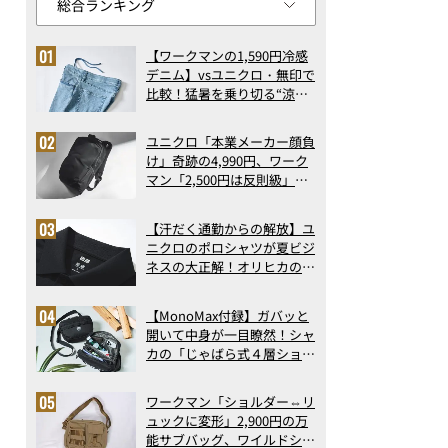
【ワークマンの1,590円冷感
デニム】vsユニクロ・無印で
比較！猛暑を乗り切る“涼感
ロングパンツ”3選を徹底解
剖。接触冷感から綿100%ま
ユニクロ「本業メーカー顔負
で決定版
け」奇跡の4,990円、ワーク
マン「2,500円は反則級」凄
い万能バッグ…ほか【リュッ
クの人気記事ランキングベス
【汗だく通勤からの解放】ユ
ト3】（2026年6月版）
ニクロのポロシャツが夏ビジ
ネスの大正解！オリヒカの透
け防止シャツも優秀。酷暑も
涼しい顔で働ける超快適ウエ
【MonoMax付録】ガバッと
アの実力
開いて中身が一目瞭然！シャ
カの「じゃばら式４層ショル
ダーバッグ」は、出し入れの
しやすさも過去最高レベルだ
ワークマン「ショルダー⇔リ
った！
ュックに変形」2,900円の万
能サブバッグ、ワイルドシン