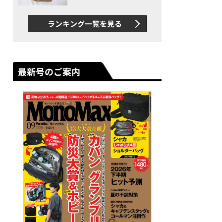
グス“水に強い”初コラボ付
録…ほか【休日バッグの人気
ランキング一覧を見る
記事ランキングベスト3】
（2026年6月版）
最新号のご案内