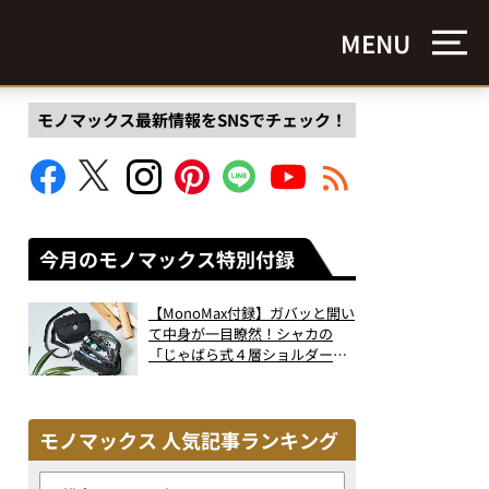
MENU
モノマックス最新情報をSNSでチェック！
今月のモノマックス特別付録
【MonoMax付録】ガバッと開い
て中身が一目瞭然！シャカの
「じゃばら式４層ショルダーバ
ッグ」は、出し入れのしやすさ
も過去最高レベルだった！
モノマックス 人気記事ランキング