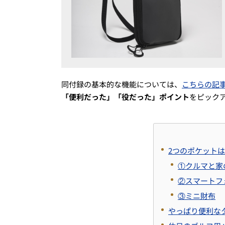
同付録の基本的な機能については、
こちらの記
「便利だった」「役だった」ポイント
をピック
2つのポケット
①クルマと家
②スマートフ
③ミニ財布
やっぱり便利な