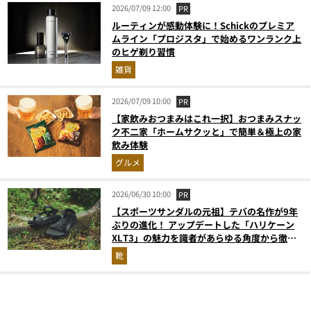
2026/07/09 12:00
PR
ルーティンが感動体験に！Schickのプレミア
ムライン「プロジスタ」で始めるワンランク上
のヒゲ剃り習慣
雑貨
2026/07/09 10:00
PR
【家飲みおつまみはこれ一択】おつまみスナッ
ク不二家「ホームサクッと」で簡単＆極上の家
飲み体験
グルメ
2026/06/30 10:00
PR
【スポーツサンダルの元祖】テバの名作が9年
ぶりの進化！ アップデートした「ハリケーン
XLT3」の魅力を識者があらゆる角度から徹底
解説！
靴