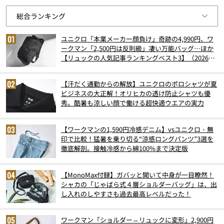
ユニクロ「本業メーカー顔負け」奇跡の4,990円、ワ
ークマン「2,500円は反則級」凄い万能バッグ…ほか
【リュックの人気記事ランキングベスト3】（2026年
6月版）
【汗だく通勤からの解放】ユニクロのポロシャツが夏
ビジネスの大正解！オリヒカの透け防止シャツも優
秀。酷暑も涼しい顔で働ける超快適ウエアの実力
【ワークマンの1,590円冷感デニム】vsユニクロ・無
印で比較！猛暑を乗り切る“涼感ロングパンツ”3選を
徹底解剖。接触冷感から綿100%まで決定版
【MonoMax付録】ガバッと開いて中身が一目瞭然！
シャカの「じゃばら式４層ショルダーバッグ」は、出
し入れのしやすさも過去最高レベルだった！
ワークマン「ショルダー⇔リュックに変形」2,900円