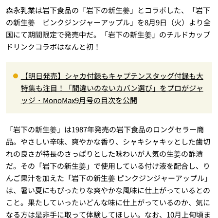
森永乳業は岩下食品の「岩下の新生姜」とコラボした、「岩下
の新生姜 ピンクジンジャーアップル」を8月9日（火）より全
国にて期間限定で発売中だ。「岩下の新生姜」のチルドカップ
ドリンクコラボはなんと初！
【明日発売】シャカ付録もキャプテンスタッグ付録も大
特集も注目！「間違いのないカバン選び」をプロがジャ
ッジ・MonoMax9月号の目次を公開
「岩下の新生姜」は1987年発売の岩下食品のロングセラー商
品。やさしい辛味、爽やかな香り、シャキシャキッとした歯切
れの良さが特長のさっぱりとした味わいが人気の生姜の酢漬
だ。その「岩下の新生姜」で使用している付け液を配合し、り
んご果汁を加えた「岩下の新生姜 ピンクジンジャーアップル」
は、暑い夏にもぴったりな爽やかな風味に仕上がっているとの
こと。果たしていったいどんな味に仕上がっているのか、気に
なる方は是非手に取って体験してほしい。なお、10月上旬頃ま