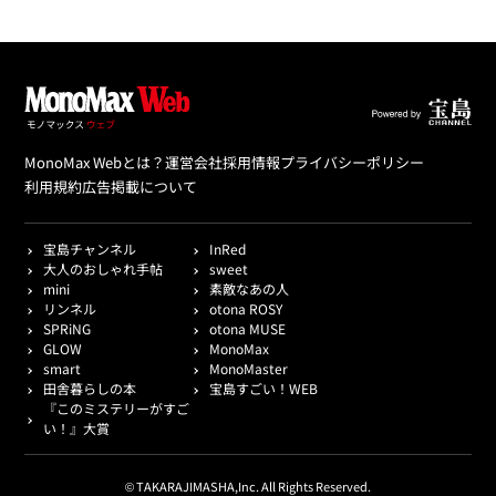
MonoMax Webとは？
運営会社
採用情報
プライバシーポリシー
利用規約
広告掲載について
宝島チャンネル
InRed
大人のおしゃれ手帖
sweet
mini
素敵なあの人
リンネル
otona ROSY
SPRiNG
otona MUSE
GLOW
MonoMax
smart
MonoMaster
田舎暮らしの本
宝島すごい！WEB
『このミステリーがすご
い！』大賞
© TAKARAJIMASHA,Inc. All Rights Reserved.