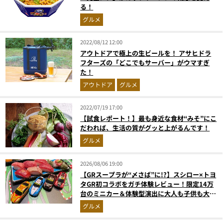
る！
グルメ
2022/08/12 12:00
アウトドアで極上の生ビールを！ アサヒドラ
フターズの「どこでもサーバー」がウマすぎ
た！
アウトドア
グルメ
2022/07/19 17:00
【試食レポート！】最も身近な食材“みそ”にこ
だわれば、生活の質がグッと上がるんです！
グルメ
2026/08/06 19:00
【GRスープラが“〆さば”に!?】スシロー×トヨ
タGR初コラボをガチ体験レビュー！限定14万
台のミニカー＆体験型演出に大人も子供も大興
奮間違いなし
グルメ