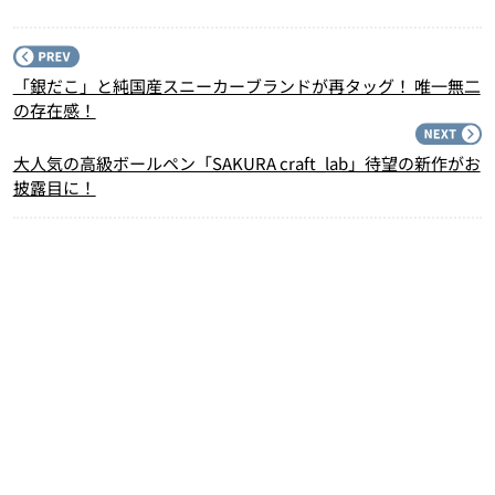
P
「銀だこ」と純国産スニーカーブランドが再タッグ！ 唯一無二
の存在感！
N
大人気の高級ボールペン「SAKURA craft_lab」待望の新作がお
披露目に！