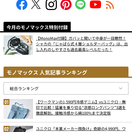
今月のモノマックス特別付録
【MonoMax付録】ガバッと開いて中身が一目瞭然！
シャカの「じゃばら式４層ショルダーバッグ」は、出
し入れのしやすさも過去最高レベルだった！
モノマックス 人気記事ランキング
【ワークマンの1,590円冷感デニム】vsユニクロ・無
印で比較！猛暑を乗り切る“涼感ロングパンツ”3選を
徹底解剖。接触冷感から綿100%まで決定版
ユニクロ「本業メーカー顔負け」奇跡の4,990円、ワ