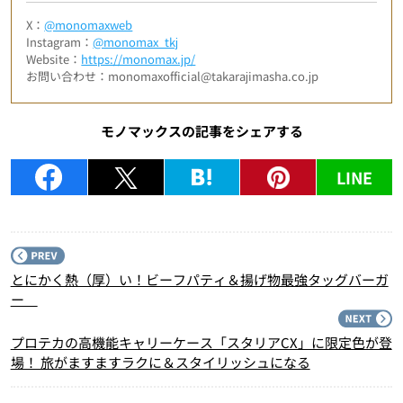
X：
@monomaxweb
Instagram：
@monomax_tkj
Website：
https://monomax.jp/
お問い合わせ：monomaxofficial@takarajimasha.co.jp
モノマックスの記事をシェアする
LINE
P
とにかく熱（厚）い！ビーフパティ＆揚げ物最強タッグバーガ
ー
N
プロテカの高機能キャリーケース「スタリアCX」に限定色が登
場！ 旅がますますラクに＆スタイリッシュになる