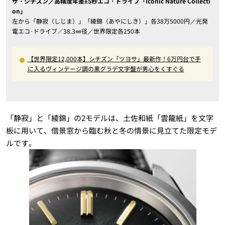
ザ・シチズン／高精度年差±5秒エコ・ドライブ「Iconic Nature Collecti
on」
左から「静寂（しじま）」「綾錦（あやにしき）」各38万5000円／光発
電エコ･ドライブ／38.3㎜径／世界限定各250本
【世界限定12,000本】シチズン「ツヨサ」最新作！6万円台で手
に入るヴィンテージ調の黒グラデ文字盤が男心をくすぐる
「静寂」と「綾錦」の2モデルは、土佐和紙「雲龍紙」を文字
板に用いて、借景窓から臨む秋と冬の情景に見立てた限定モデ
ルです。