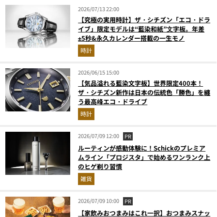
2026/07/13 22:00
【究極の実用時計】ザ・シチズン「エコ・ドラ
イブ」限定モデルは“藍染和紙”⽂字板。年差
±5秒&永久カレンダー搭載の一生モノ
時計
2026/06/15 15:00
【気品溢れる藍染文字板】世界限定400本！
ザ・シチズン新作は日本の伝統色「勝色」を纏
う最高峰エコ・ドライブ
時計
2026/07/09 12:00
PR
ルーティンが感動体験に！Schickのプレミア
ムライン「プロジスタ」で始めるワンランク上
のヒゲ剃り習慣
雑貨
2026/07/09 10:00
PR
【家飲みおつまみはこれ一択】おつまみスナッ