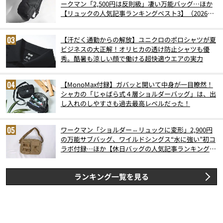
ークマン「2,500円は反則級」凄い万能バッグ…ほか
【リュックの人気記事ランキングベスト3】（2026年
6月版）
【汗だく通勤からの解放】ユニクロのポロシャツが夏
ビジネスの大正解！オリヒカの透け防止シャツも優
秀。酷暑も涼しい顔で働ける超快適ウエアの実力
【MonoMax付録】ガバッと開いて中身が一目瞭然！
シャカの「じゃばら式４層ショルダーバッグ」は、出
し入れのしやすさも過去最高レベルだった！
ワークマン「ショルダー⇔リュックに変形」2,900円
の万能サブバッグ、ワイルドシングス“水に強い”初コ
ラボ付録…ほか【休日バッグの人気記事ランキングベ
スト3】（2026年6月版）
ランキング一覧を見る