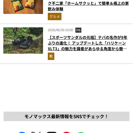
ク不二家「ホームサクッと」で簡単＆極上の家
飲み体験
グルメ
2026/06/30 10:00
PR
【スポーツサンダルの元祖】テバの名作が9年
ぶりの進化！ アップデートした「ハリケーン
XLT3」の魅力を識者があらゆる角度から徹底
解説！
靴
モノマックス最新情報をSNSでチェック！