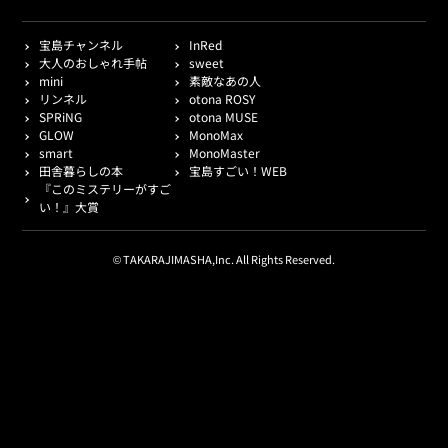
宝島チャンネル
InRed
大人のおしゃれ手帖
sweet
mini
素敵なあの人
リンネル
otona ROSY
SPRiNG
otona MUSE
GLOW
MonoMax
smart
MonoMaster
田舎暮らしの本
宝島すごい！WEB
『このミステリーがすご
い！』大賞
© TAKARAJIMASHA,Inc. All Rights Reserved.