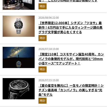
る！ こだわりの時計やお酒が勢揃いです
時計
2026/08/06 22:00
【世界限定12,000本】シチズン「ツヨサ」最
新作！6万円台で手に入るヴィンテージ調の黒
グラデ文字盤が男心をくすぐる
時計
2026/07/18 15:00
【限定210本】コスモサイン誕生40周年。カン
パノラの象徴的モデルが、現代技術と“39mm
小径ケース”でアップデート！
時計
2026/07/15 15:00
【夏の星空を腕元に】一生モノの限定時計！シ
チズン最高峰「カンパノラ」の美しすぎる“光
条”モデル
時計