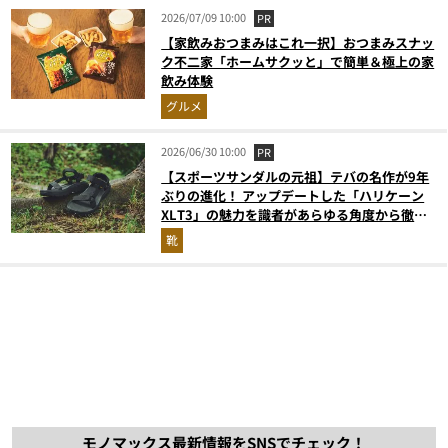
2026/07/09 10:00
PR
【家飲みおつまみはこれ一択】おつまみスナッ
ク不二家「ホームサクッと」で簡単＆極上の家
飲み体験
グルメ
2026/06/30 10:00
PR
【スポーツサンダルの元祖】テバの名作が9年
ぶりの進化！ アップデートした「ハリケーン
XLT3」の魅力を識者があらゆる角度から徹底
解説！
靴
モノマックス最新情報をSNSでチェック！