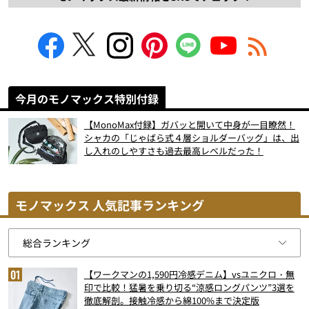
今月のモノマックス特別付録
【MonoMax付録】ガバッと開いて中身が一目瞭然！
シャカの「じゃばら式４層ショルダーバッグ」は、出
し入れのしやすさも過去最高レベルだった！
モノマックス 人気記事ランキング
【ワークマンの1,590円冷感デニム】vsユニクロ・無
印で比較！猛暑を乗り切る“涼感ロングパンツ”3選を
徹底解剖。接触冷感から綿100%まで決定版