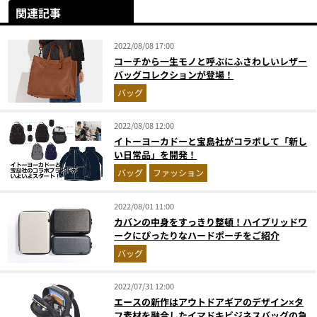
関連記事
2022/08/08 17:00
コーチから一生モノと呼ぶにふさわしいレザー
バッグコレクションが登場！
バッグ
2022/08/08 12:00
イトーヨーカドーと宝島社がコラボして「新し
い日常品」を開発！
バッグ
ファッション
2022/08/01 11:00
カバンの中身をすっきり整頓！ハイブリッドワ
ークにぴったりなハードポーチをご紹介
バッグ
2022/07/31 12:00
エースの新作はアウトドアギアのデザイン×タ
フ素材を融合したイマドキビジネスバッグの急