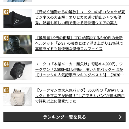
【汗だく通勤からの解放】ユニクロのポロシャツが夏
ビジネスの大正解！オリヒカの透け防止シャツも優
秀。酷暑も涼しい顔で働ける超快適ウエアの実力
【換気量1.9倍の衝撃】プロが解説するSHOEIの最新
ヘルメット「Z-9」の凄さとは？浮き上がり13%減で
高速ライドも超快適な傑作フルフェイス
ユニクロ「本業メーカー顔負け」奇跡の4,990円、ワ
ークマン「2,500円は反則級」凄い万能バッグ…ほか
【リュックの人気記事ランキングベスト3】（2026年
6月版）
【ワークマンの大人気バッグ】3500円の「3WAYリュ
ック」をマニアが絶賛！“しごできカバン”が撥水防汚
で評判以上に優秀だった
ランキング一覧を見る