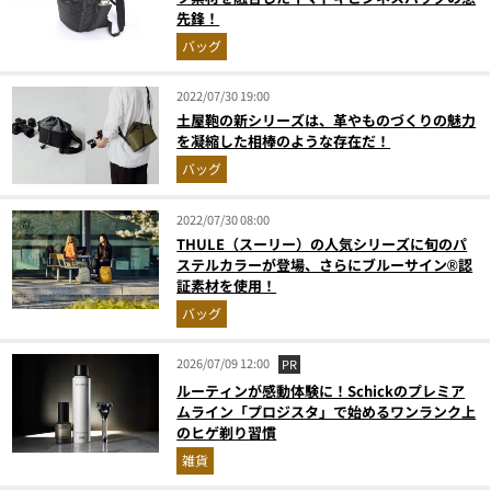
先鋒！
バッグ
2022/07/30 19:00
土屋鞄の新シリーズは、革やものづくりの魅力
を凝縮した相棒のような存在だ！
バッグ
2022/07/30 08:00
THULE（スーリー）の人気シリーズに旬のパ
ステルカラーが登場、さらにブルーサイン®認
証素材を使用！
バッグ
2026/07/09 12:00
PR
ルーティンが感動体験に！Schickのプレミア
ムライン「プロジスタ」で始めるワンランク上
のヒゲ剃り習慣
雑貨