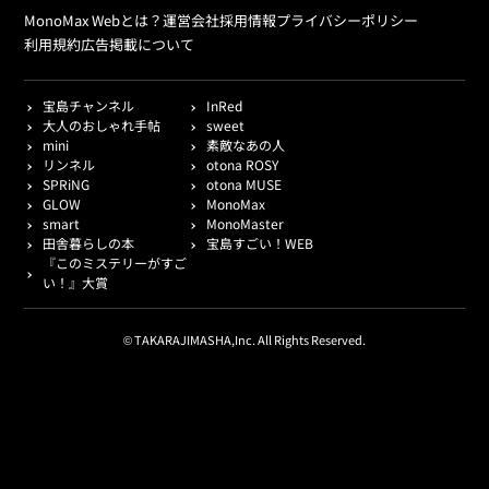
MonoMax Webとは？
運営会社
採用情報
プライバシーポリシー
利用規約
広告掲載について
宝島チャンネル
InRed
大人のおしゃれ手帖
sweet
mini
素敵なあの人
リンネル
otona ROSY
SPRiNG
otona MUSE
GLOW
MonoMax
smart
MonoMaster
田舎暮らしの本
宝島すごい！WEB
『このミステリーがすご
い！』大賞
© TAKARAJIMASHA,Inc. All Rights Reserved.