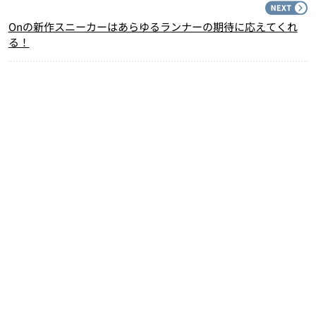
N
Onの新作スニーカーはあらゆるランナーの期待に応えてくれ
る！