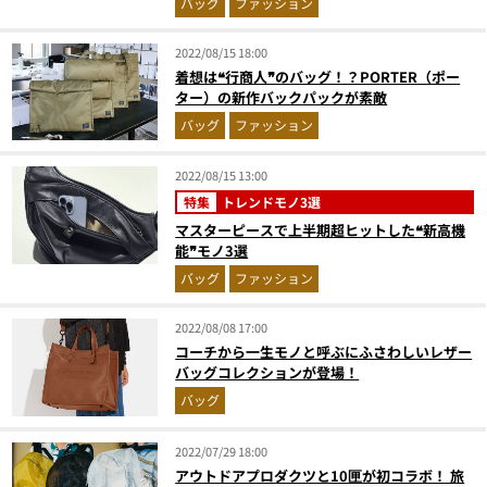
バッグ
ファッション
2022/08/15 18:00
着想は❝行商人❞のバッグ！？PORTER（ポー
ター）の新作バックパックが素敵
バッグ
ファッション
2022/08/15 13:00
特集
トレンドモノ3選
マスターピースで上半期超ヒットした❝新高機
能❞モノ3選
バッグ
ファッション
2022/08/08 17:00
コーチから一生モノと呼ぶにふさわしいレザー
バッグコレクションが登場！
バッグ
2022/07/29 18:00
アウトドアプロダクツと10匣が初コラボ！ 旅