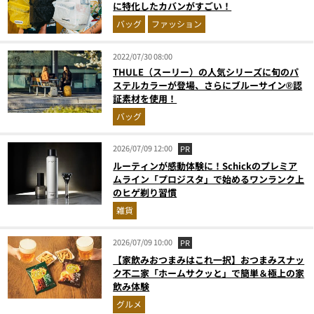
に特化したカバンがすごい！
バッグ
ファッション
2022/07/30 08:00
THULE（スーリー）の人気シリーズに旬のパ
ステルカラーが登場、さらにブルーサイン®認
証素材を使用！
バッグ
2026/07/09 12:00
PR
ルーティンが感動体験に！Schickのプレミア
ムライン「プロジスタ」で始めるワンランク上
のヒゲ剃り習慣
雑貨
2026/07/09 10:00
PR
【家飲みおつまみはこれ一択】おつまみスナッ
ク不二家「ホームサクッと」で簡単＆極上の家
飲み体験
グルメ