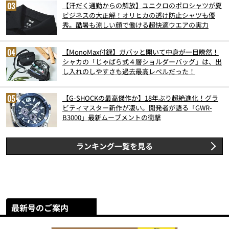
【汗だく通勤からの解放】ユニクロのポロシャツが夏
ビジネスの大正解！オリヒカの透け防止シャツも優
秀。酷暑も涼しい顔で働ける超快適ウエアの実力
【MonoMax付録】ガバッと開いて中身が一目瞭然！
シャカの「じゃばら式４層ショルダーバッグ」は、出
し入れのしやすさも過去最高レベルだった！
【G-SHOCKの最高傑作か】18年ぶり超絶進化！グラ
ビティマスター新作が凄い。開発者が語る「GWR-
B3000」最新ムーブメントの衝撃
ランキング一覧を見る
最新号のご案内