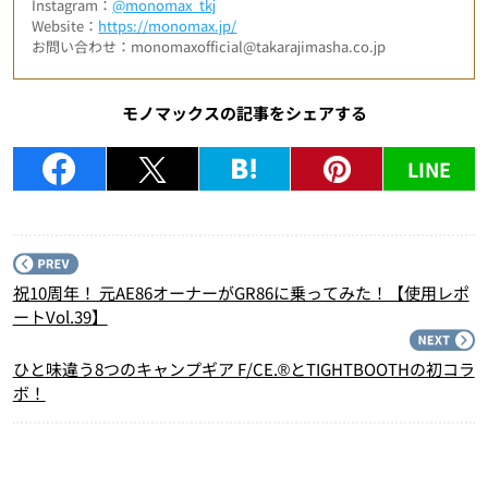
Instagram：
@monomax_tkj
Website：
https://monomax.jp/
お問い合わせ：monomaxofficial@takarajimasha.co.jp
モノマックスの記事をシェアする
LINE
P
祝10周年！ 元AE86オーナーがGR86に乗ってみた！【使用レポ
ートVol.39】
N
ひと味違う8つのキャンプギア F/CE.®とTIGHTBOOTHの初コラ
ボ！