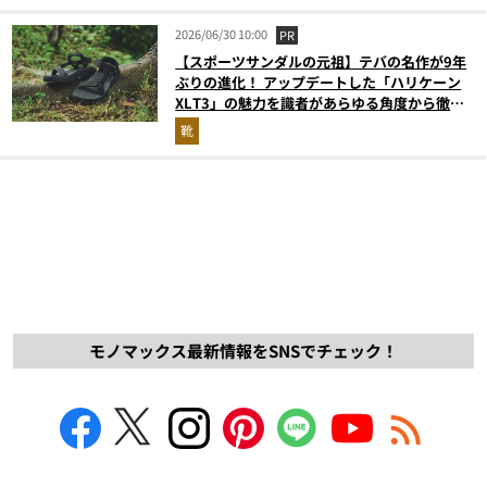
2026/06/30 10:00
PR
【スポーツサンダルの元祖】テバの名作が9年
ぶりの進化！ アップデートした「ハリケーン
XLT3」の魅力を識者があらゆる角度から徹底
解説！
靴
モノマックス最新情報をSNSでチェック！