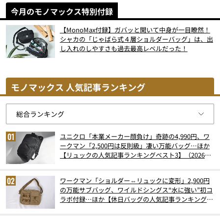
今月のモノマックス特別付録
【MonoMax付録】ガバッと開いて中身が一目瞭然！
シャカの「じゃばら式４層ショルダーバッグ」は、出
し入れのしやすさも過去最高レベルだった！
モノマックス 人気記事ランキング
ユニクロ「本業メーカー顔負け」奇跡の4,990円、ワ
ークマン「2,500円は反則級」凄い万能バッグ…ほか
【リュックの人気記事ランキングベスト3】（2026年
6月版）
ワークマン「ショルダー⇔リュックに変形」2,900円
の万能サブバッグ、ワイルドシングス“水に強い”初コ
ラボ付録…ほか【休日バッグの人気記事ランキングベ
スト3】（2026年6月版）