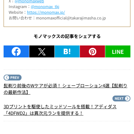
X：
@monomaxweb
Instagram：
@monomax_tkj
Website：
https://monomax.jp/
お問い合わせ：monomaxofficial@takarajimasha.co.jp
モノマックスの記事をシェアする
LINE
P
髭剃り前後のWケアが必須！ シェーブローション4選【髭剃り
の最新作法】
N
3Dプリントを駆使したミッドソールを搭載！アディダス
「4DFWD2」は異次元ランを提供する！