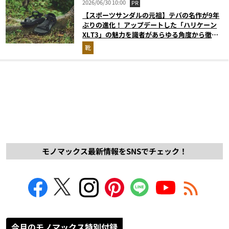
2026/06/30 10:00
PR
【スポーツサンダルの元祖】テバの名作が9年
ぶりの進化！ アップデートした「ハリケーン
XLT3」の魅力を識者があらゆる角度から徹底
解説！
靴
モノマックス最新情報をSNSでチェック！
今月のモノマックス特別付録