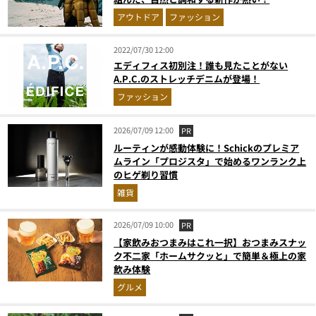
アウトドア
ファッション
2022/07/30 12:00
エディフィス初別注！誰も見たことがない
A.P.C.のストレッチデニムが登場！
ファッション
2026/07/09 12:00
PR
ルーティンが感動体験に！Schickのプレミア
ムライン「プロジスタ」で始めるワンランク上
のヒゲ剃り習慣
雑貨
2026/07/09 10:00
PR
【家飲みおつまみはこれ一択】おつまみスナッ
ク不二家「ホームサクッと」で簡単＆極上の家
飲み体験
グルメ