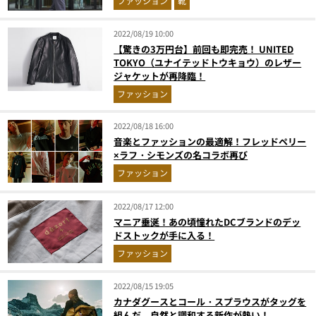
ファッション
靴
2022/08/19 10:00
【驚きの3万円台】前回も即完売！ UNITED
TOKYO（ユナイテッドトウキョウ）のレザー
ジャケットが再降臨！
ファッション
2022/08/18 16:00
音楽とファッションの最適解！フレッドペリー
×ラフ・シモンズの名コラボ再び
ファッション
2022/08/17 12:00
マニア垂涎！あの頃憧れたDCブランドのデッ
ドストックが手に入る！
ファッション
2022/08/15 19:05
カナダグースとコール・スプラウスがタッグを
組んだ、自然と調和する新作が熱い！