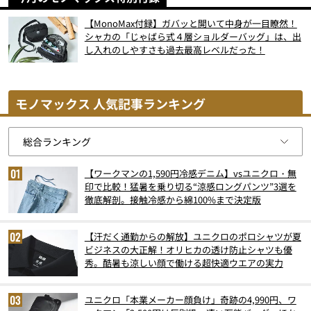
【MonoMax付録】ガバッと開いて中身が一目瞭然！
シャカの「じゃばら式４層ショルダーバッグ」は、出
し入れのしやすさも過去最高レベルだった！
モノマックス 人気記事ランキング
【ワークマンの1,590円冷感デニム】vsユニクロ・無
印で比較！猛暑を乗り切る“涼感ロングパンツ”3選を
徹底解剖。接触冷感から綿100%まで決定版
【汗だく通勤からの解放】ユニクロのポロシャツが夏
ビジネスの大正解！オリヒカの透け防止シャツも優
秀。酷暑も涼しい顔で働ける超快適ウエアの実力
ユニクロ「本業メーカー顔負け」奇跡の4,990円、ワ