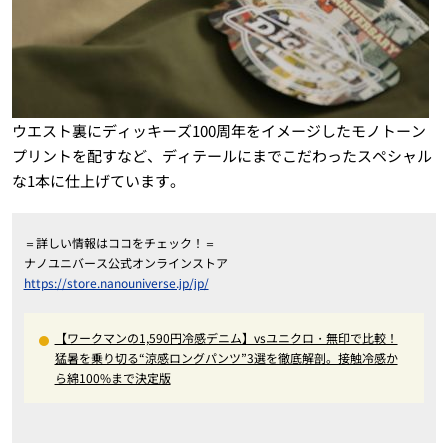
ウエスト裏にディッキーズ100周年をイメージしたモノトーン
プリントを配すなど、ディテールにまでこだわったスペシャル
な1本に仕上げています。
＝詳しい情報はココをチェック！＝
ナノユニバース公式オンラインストア
https://store.nanouniverse.jp/jp/
【ワークマンの1,590円冷感デニム】vsユニクロ・無印で比較！
猛暑を乗り切る“涼感ロングパンツ”3選を徹底解剖。接触冷感か
ら綿100%まで決定版