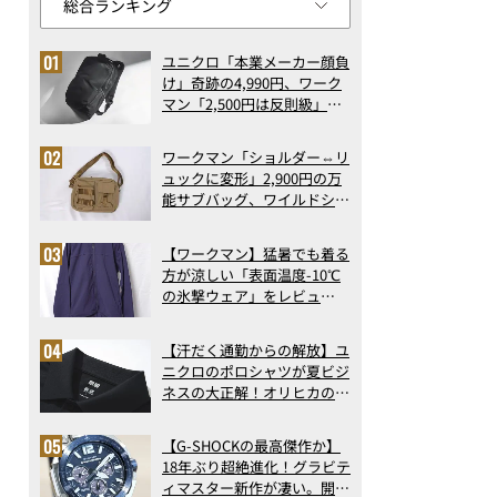
ユニクロ「本業メーカー顔負
け」奇跡の4,990円、ワーク
マン「2,500円は反則級」凄
い万能バッグ…ほか【リュッ
クの人気記事ランキングベス
ワークマン「ショルダー⇔リ
ト3】（2026年6月版）
ュックに変形」2,900円の万
能サブバッグ、ワイルドシン
グス“水に強い”初コラボ付
録…ほか【休日バッグの人気
【ワークマン】猛暑でも着る
記事ランキングベスト3】
方が涼しい「表面温度-10℃
（2026年6月版）
の氷撃ウェア」をレビュ
ー！“腕だけ濡らすのが正
解”の気化冷却機能が凄い
【汗だく通勤からの解放】ユ
ニクロのポロシャツが夏ビジ
ネスの大正解！オリヒカの透
け防止シャツも優秀。酷暑も
涼しい顔で働ける超快適ウエ
【G-SHOCKの最高傑作か】
アの実力
18年ぶり超絶進化！グラビテ
ィマスター新作が凄い。開発