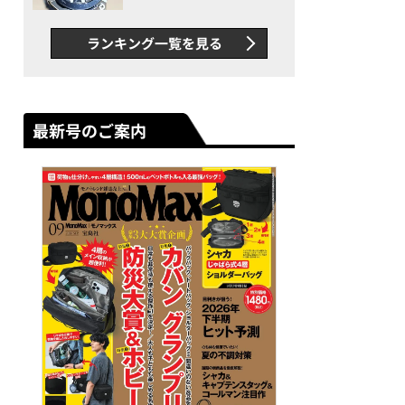
者が語る「GWR-B3000」最
新ムーブメントの衝撃
ランキング一覧を見る
最新号のご案内