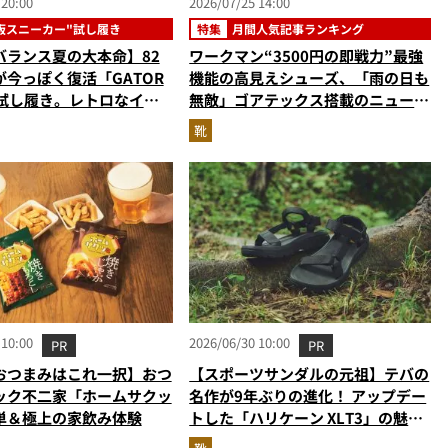
 20:00
2026/07/25 14:00
板スニーカー"試し履き
特集
月間人気記事ランキング
バランス夏の大本命】82
ワークマン“3500円の即戦力”最強
今っぽく復活「GATOR
機能の高見えシューズ、「雨の日も
を試し履き。レトロなイエ
無敵」ゴアテックス搭載のニューバ
まらない！
ランス…ほか【防水スニーカーの人
靴
気記事ランキングベスト3】（2026
年6月版）
 10:00
2026/06/30 10:00
PR
PR
おつまみはこれ一択】おつ
【スポーツサンダルの元祖】テバの
ック不二家「ホームサクッ
名作が9年ぶりの進化！ アップデー
単＆極上の家飲み体験
トした「ハリケーン XLT3」の魅力
を識者があらゆる角度から徹底解