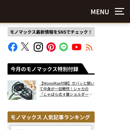
MENU
モノマックス最新情報をSNSでチェック！
今月のモノマックス特別付録
【MonoMax付録】ガバッと開い
て中身が一目瞭然！シャカの
「じゃばら式４層ショルダーバ
ッグ」は、出し入れのしやすさ
も過去最高レベルだった！
モノマックス 人気記事ランキング