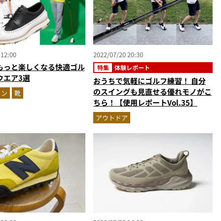
 12:00
2022/07/20 20:30
もっと楽しくなる快適ゴル
特集
体験レポート
ウエア3選
おうちで気軽にゴルフ練習！ 自分
のスイングも見直せる優れモノがこ
ョン
靴
ちら！【使用レポートVol.35】
アウトドア