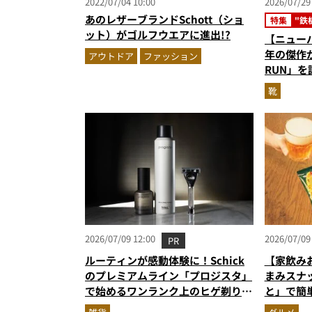
2022/07/04 10:00
2026/07/29
あのレザーブランドSchott（ショ
特集
"鉄
ット）がゴルフウエアに進出!?
【ニュー
年の傑作が
アウトドア
ファッション
RUN」
ローがた
靴
2026/07/09 12:00
2026/07/09
PR
ルーティンが感動体験に！Schick
【家飲み
のプレミアムライン「プロジスタ」
まみスナ
で始めるワンランク上のヒゲ剃り習
と」で簡
慣