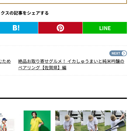
ックスの記事をシェアする
LINE
PREV
N
むため
絶品お取り寄せグルメ！ イカしゅうまいと純米吟醸の
ペアリング【佐賀県】編