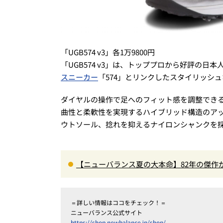
「UGB574 v3」各1万9800円
「UGB574 v3」は、トッププロから好評の
スニーカー
「574」とリンクしたスタイリッシ
ダイヤルの操作で足へのフィット感を調整できる
曲性と柔軟性を実現するハイブリッド構造のア
ウトソール、捻れを抑えるナイロンシャンクを
【ニューバランス夏の大本命】82年の傑作が
ーがたまらない！
＝詳しい情報はココをチェック！＝
ニューバランス公式サイト
https://shop.newbalance.jp/shop/