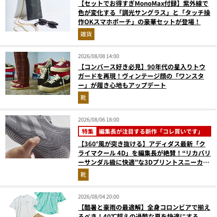
【セットでお得すぎMonoMax付録】紫外線で
色が変化する「調光サングラス」と「タッチ操
作OKスマホポーチ」の豪華セットが登場！
雑貨
2026/08/08 14:00
【コンバース好き必見】90年代の星入りトウ
ガードを再現！ヴィンテージ顔の「ワンスタ
ー」が履き心地もアップデート
靴
2026/08/06 18:00
特集
編集長が注目する新作「コレ買いです」
【360°風が突き抜ける】アディダス最新「ク
ライマクール 4D」を編集長が絶賛！“リカバリ
ーサンダル級に快適”な3Dプリントスニーカー
『コレ買いです』Vol.173
靴
2026/08/04 20:00
【酷暑と豪雨の最適解】全身コロンビアで揃え
るべき！40℃超えの過酷な夏を快適にする