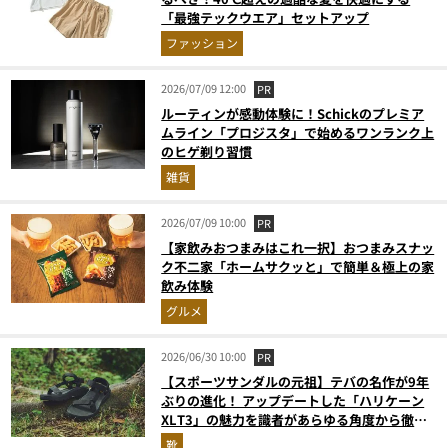
「最強テックウエア」セットアップ
ファッション
2026/07/09 12:00
PR
ルーティンが感動体験に！Schickのプレミア
ムライン「プロジスタ」で始めるワンランク上
のヒゲ剃り習慣
雑貨
2026/07/09 10:00
PR
【家飲みおつまみはこれ一択】おつまみスナッ
ク不二家「ホームサクッと」で簡単＆極上の家
飲み体験
グルメ
2026/06/30 10:00
PR
【スポーツサンダルの元祖】テバの名作が9年
ぶりの進化！ アップデートした「ハリケーン
XLT3」の魅力を識者があらゆる角度から徹底
解説！
靴