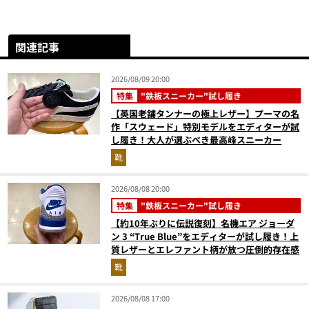
関連記事
2026/08/09 20:00
特集
"鉄板スニーカー"試し履き
【英国老舗タンナーの極上レザー】プーマの名
作「スウェード」特別モデルをエディターが試
し履き！大人が選ぶべき最高峰スニーカー
靴
2026/08/08 20:00
特集
"鉄板スニーカー"試し履き
【約10年ぶりに伝説復刻】名機エア ジョーダ
ン 3 “True Blue”をエディターが試し履き！上
質レザーとエレファント柄が放つ圧倒的存在感
靴
2026/08/08 17:00