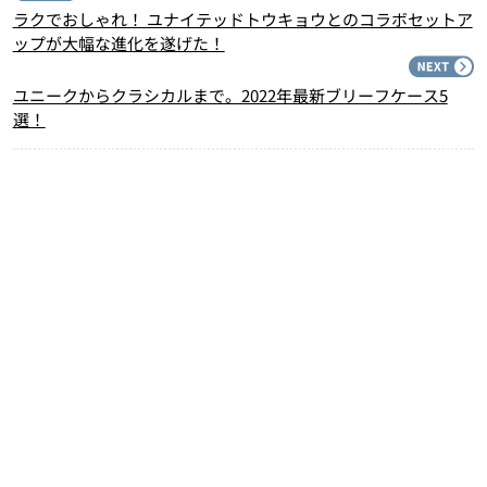
ラクでおしゃれ！ ユナイテッドトウキョウとのコラボセットア
ップが大幅な進化を遂げた！
N
ユニークからクラシカルまで。2022年最新ブリーフケース5
選！