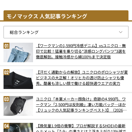
モノマックス 人気記事ランキング
【ワークマンの1,590円冷感デニム】vsユニクロ・無
印で比較！猛暑を乗り切る“涼感ロングパンツ”3選を
徹底解剖。接触冷感から綿100%まで決定版
【汗だく通勤からの解放】ユニクロのポロシャツが夏
ビジネスの大正解！オリヒカの透け防止シャツも優
秀。酷暑も涼しい顔で働ける超快適ウエアの実力
ユニクロ「本業メーカー顔負け」奇跡の4,990円、ワ
ークマン「2,500円は反則級」凄い万能バッグ…ほか
【リュックの人気記事ランキングベスト3】（2026年
6月版）
【換気量1.9倍の衝撃】プロが解説するSHOEIの最新
ヘルメット「Z-9」の凄さとは？浮き上がり13%減で