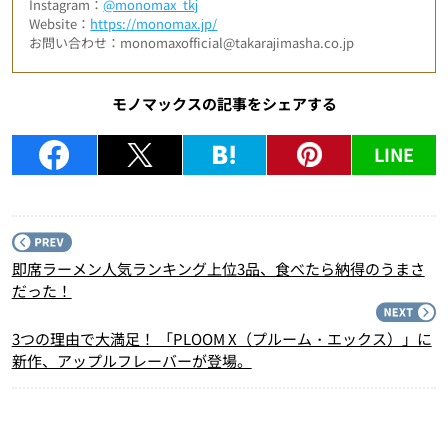
Instagram：
@monomax_tkj
Website：
https://monomax.jp/
お問い合わせ：monomaxofficial@takarajimasha.co.jp
モノマックスの記事をシェアする
LINE
P
即席ラーメン人気ランキング上位3品、食べたら納得のうまさ
だった！
N
3つの理由で大満足！ 「PLOOM X（プルーム・エックス）」に
新作、アップルフレーバーが登場。