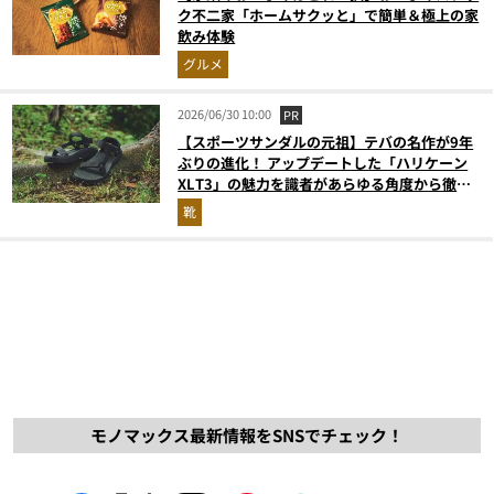
ク不二家「ホームサクッと」で簡単＆極上の家
飲み体験
グルメ
2026/06/30 10:00
PR
【スポーツサンダルの元祖】テバの名作が9年
ぶりの進化！ アップデートした「ハリケーン
XLT3」の魅力を識者があらゆる角度から徹底
解説！
靴
モノマックス最新情報をSNSでチェック！