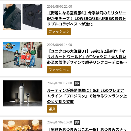
2026/08/02 22:00
【街着になる空調服®】今季は幻のミリタリー
服がモチーフ！ LOWERCASE×URBSの最強ト
リプルコラボベストが進化
ファッション
2026/08/01 14:00
【ユニクロの大注目UT】Switch 2最新作『マ
リオカート ワールド』がTシャツに！大人買い
必至の傑作デザインで親子リンクコーデにも最
適
ファッション
2026/07/09 12:00
PR
ルーティンが感動体験に！Schickのプレミア
ムライン「プロジスタ」で始めるワンランク上
のヒゲ剃り習慣
雑貨
2026/07/09 10:00
PR
【家飲みおつまみはこれ一択】おつまみスナッ