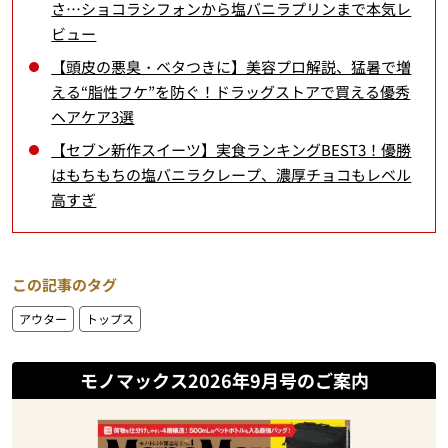
さ…ショコラシフォンから塩バニラプリンまで本気レ
ビュー
【頭皮の悪臭・ベタつきに】美容プロ解説、猛暑で増
える“脂性フケ”を防ぐ！ドラッグストアで買える優秀
ヘアケア3選
【セブン新作スイーツ】実食ランキングBEST3！優勝
はもちもちの塩バニラクレープ、濃厚チョコもレベル
高すぎ
この記事のタグ
アウター
トップス
モノマックス2026年9月号のご案内