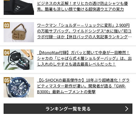
ビジネスの大正解！オリヒカの透け防止シャツも優
秀。酷暑も涼しい顔で働ける超快適ウエアの実力
ワークマン「ショルダー⇔リュックに変形」2,900円
の万能サブバッグ、ワイルドシングス“水に強い”初コ
ラボ付録…ほか【休日バッグの人気記事ランキングベ
スト3】（2026年6月版）
【MonoMax付録】ガバッと開いて中身が一目瞭然！
シャカの「じゃばら式４層ショルダーバッグ」は、出
し入れのしやすさも過去最高レベルだった！
【G-SHOCKの最高傑作か】18年ぶり超絶進化！グラ
ビティマスター新作が凄い。開発者が語る「GWR-
B3000」最新ムーブメントの衝撃
ランキング一覧を見る