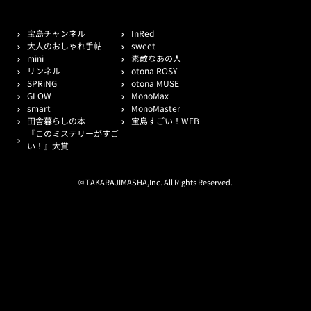
宝島チャンネル
InRed
大人のおしゃれ手帖
sweet
mini
素敵なあの人
リンネル
otona ROSY
SPRiNG
otona MUSE
GLOW
MonoMax
smart
MonoMaster
田舎暮らしの本
宝島すごい！WEB
『このミステリーがすご
い！』大賞
© TAKARAJIMASHA,Inc. All Rights Reserved.