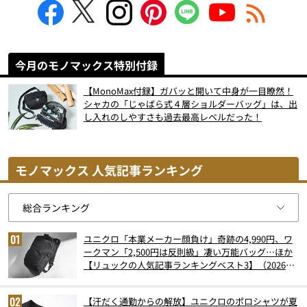
今月のモノマックス特別付録
【MonoMax付録】ガバッと開いて中身が一目瞭然！
シャカの「じゃばら式４層ショルダーバッグ」は、出
し入れのしやすさも過去最高レベルだった！
モノマックス 人気記事ランキング
ユニクロ「本業メーカー顔負け」奇跡の4,990円、ワ
ークマン「2,500円は反則級」凄い万能バッグ…ほか
【リュックの人気記事ランキングベスト3】（2026年
6月版）
【汗だく通勤からの解放】ユニクロのポロシャツが夏