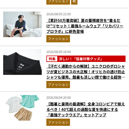
ファッション
靴
2026/08/05 22:00
【累計50万着突破】夏の蓄積疲労を“着るだ
け”リセット！最強ルームウェア「リカバリー
プロラボ」に新色登場
ファッション
2026/08/05 18:00
特集
涼しい！「猛暑対策グッズ」
【汗だく通勤からの解放】ユニクロのポロシャ
ツが夏ビジネスの大正解！オリヒカの透け防止
シャツも優秀。酷暑も涼しい顔で働ける超快適
ウエアの実力
ファッション
2026/08/04 20:00
【酷暑と豪雨の最適解】全身コロンビアで揃え
るべき！40℃超えの過酷な夏を快適にする
「最強テックウエア」セットアップ
ファッション