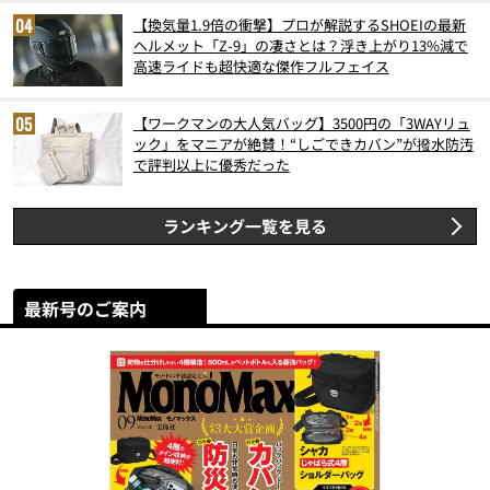
【換気量1.9倍の衝撃】プロが解説するSHOEIの最新
ヘルメット「Z-9」の凄さとは？浮き上がり13%減で
高速ライドも超快適な傑作フルフェイス
【ワークマンの大人気バッグ】3500円の「3WAYリュ
ック」をマニアが絶賛！“しごできカバン”が撥水防汚
で評判以上に優秀だった
ランキング一覧を見る
最新号のご案内