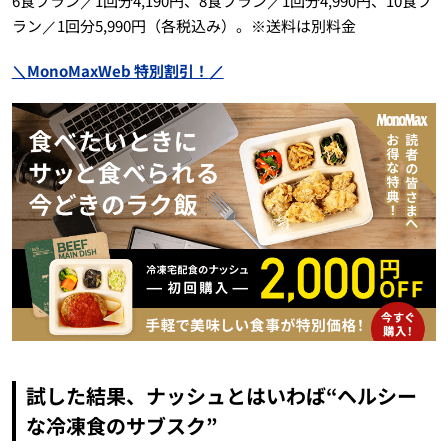
6食プラン／1回分4,190円、8食プラン／1回分4,990円、10食プ
ラン／1回分5,990円（各税込み）。※送料は別料金
＼MonoMaxWeb 特別割引！
／
試した結果、ナッシュとはいわば“ヘルシー
な冷凍食のサブスク”