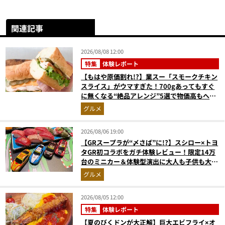
関連記事
2026/08/08 12:00
特集
体験レポート
【もはや原価割れ!?】業スー「スモークチキン
スライス」がウマすぎた！700gあってもすぐ
に無くなる“絶品アレンジ”5選で物価高もへっ
ちゃら
グルメ
2026/08/06 19:00
【GRスープラが“〆さば”に!?】スシロー×トヨ
タGR初コラボをガチ体験レビュー！限定14万
台のミニカー＆体験型演出に大人も子供も大興
奮間違いなし
グルメ
2026/08/05 12:00
特集
体験レポート
【夏のびくドンが大正解】巨大エビフライ×オ