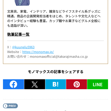
文房具、家電、インテリア、雑貨などライフスタイル系グッズに
精通。商品の企画開発担当者をはじめ、タレントや文化人などへ
のインタビュー経験も豊富。カップ麺やお菓子などグルメ全般に
も造詣が深い。
執筆記事一覧
X：
@kuunelu5963
Website：
https://monomax.jp/
お問い合わせ：monomaxofficial@takarajimasha.co.jp
モノマックスの記事をシェアする
LINE
P