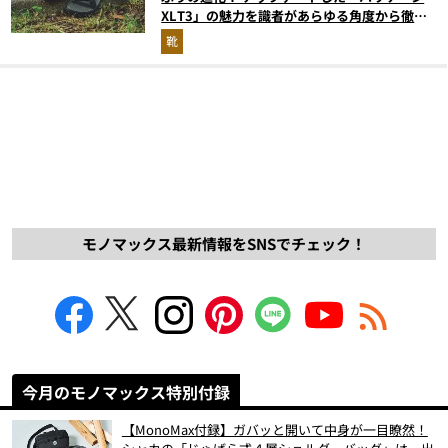
XLT3」の魅力を識者があらゆる角度から徹底
解説！
靴
モノマックス最新情報をSNSでチェック！
今月のモノマックス特別付録
【MonoMax付録】ガバッと開いて中身が一目瞭然！