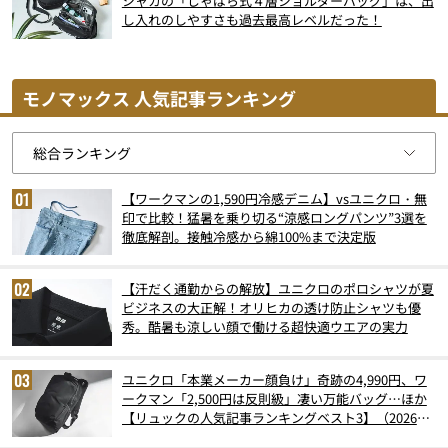
シャカの「じゃばら式４層ショルダーバッグ」は、出
し入れのしやすさも過去最高レベルだった！
モノマックス 人気記事ランキング
【ワークマンの1,590円冷感デニム】vsユニクロ・無
印で比較！猛暑を乗り切る“涼感ロングパンツ”3選を
徹底解剖。接触冷感から綿100%まで決定版
【汗だく通勤からの解放】ユニクロのポロシャツが夏
ビジネスの大正解！オリヒカの透け防止シャツも優
秀。酷暑も涼しい顔で働ける超快適ウエアの実力
ユニクロ「本業メーカー顔負け」奇跡の4,990円、ワ
ークマン「2,500円は反則級」凄い万能バッグ…ほか
【リュックの人気記事ランキングベスト3】（2026年
6月版）