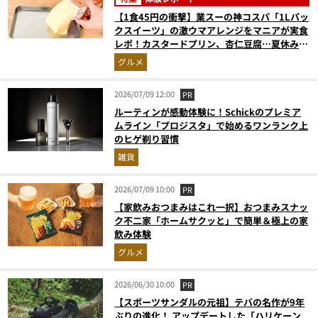
【1食45円の衝撃】業スーの神コスパ「1Lパッ
クスイーツ」の激ウマアレンジをマニアが実食
レポ！カスタードプリン、杏仁豆腐…夏休みの
おやつに最強すぎた
グルメ
2026/07/09 12:00
PR
ルーティンが感動体験に！Schickのプレミア
ムライン「プロジスタ」で始めるワンランク上
のヒゲ剃り習慣
雑貨
2026/07/09 10:00
PR
【家飲みおつまみはこれ一択】おつまみスナッ
ク不二家「ホームサクッと」で簡単＆極上の家
飲み体験
グルメ
2026/06/30 10:00
PR
【スポーツサンダルの元祖】テバの名作が9年
ぶりの進化！ アップデートした「ハリケーン