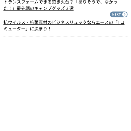
トランスフォームできる焚き火台？「ありそうで、なかっ
た！」最先端のキャンプグッズ３選
N
抗ウイルス・抗菌素材のビジネスリュックならエースの「Tコ
ミューター」に決まり！