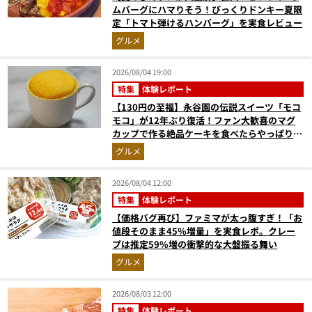
ムバーグにハマりそう！びっくりドンキー夏限
定「トマト弾けるハンバーグ」を実食レビュー
グルメ
2026/08/04 19:00
特集
体験レポート
【130円の至福】永谷園の伝説スイーツ「モコ
モコ」が12年ぶり復活！ファン大歓喜のマグ
カップで作る絶品ケーキを食べたらやっぱり最
高にウマかった
グルメ
2026/08/04 12:00
特集
体験レポート
【価格バグ再び】ファミマが太っ腹すぎ！「お
値段そのまま45%増量」を実食レポ。クレー
プは推定59%増の衝撃的な大盤振る舞い
グルメ
2026/08/03 12:00
特集
体験レポート