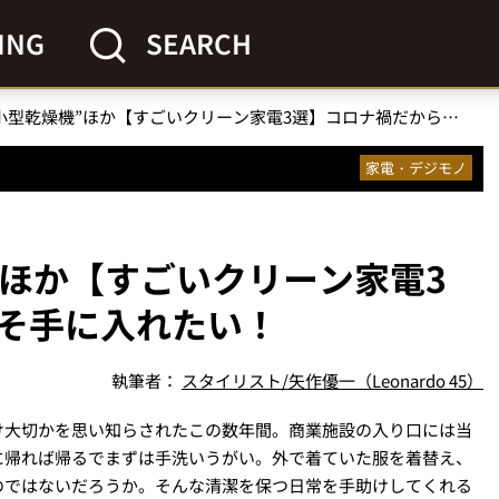
ING
SEARCH
最新鋭の“小型乾燥機”ほか【すごいクリーン家電3選】コロナ禍だからこそ手に入れたい！
家電・デジモノ
”ほか【すごいクリーン家電3
そ手に入れたい！
執筆者：
スタイリスト/矢作優一（Leonardo 45）
け大切かを思い知らされたこの数年間。商業施設の入り口には当
に帰れば帰るでまずは手洗いうがい。外で着ていた服を着替え、
のではないだろうか。そんな清潔を保つ日常を手助けしてくれる