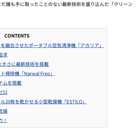
まだ誰も手に取ったことのない最新技術を盛り込んだ「クリーン
CONTENTS
ンを融合させたポータブル空気清浄機「アカリア」
追求
の大きさに最新技術を搭載
ット掃除機「
Narwal Freo
」
テムを搭載
ゼロ
ル20枚を乾かせる小型乾燥機「ESTILO」
乾燥
力！