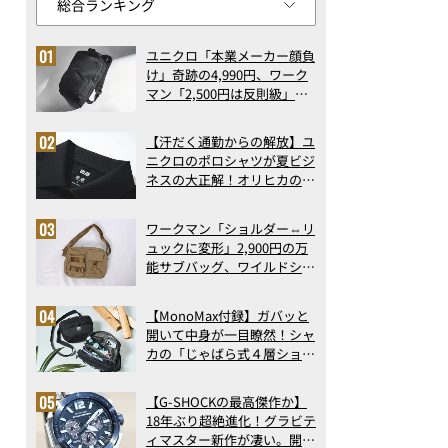
ユニクロ「本業メーカー顔負
け」奇跡の4,990円、ワーク
マン「2,500円は反則級」凄
い万能バッグ…ほか【リュッ
クの人気記事ランキングベス
【汗だく通勤からの解放】ユ
ト3】（2026年6月版）
ニクロのポロシャツが夏ビジ
ネスの大正解！オリヒカの透
け防止シャツも優秀。酷暑も
涼しい顔で働ける超快適ウエ
ワークマン「ショルダー⇔リ
アの実力
ュックに変形」2,900円の万
能サブバッグ、ワイルドシン
グス“水に強い”初コラボ付
録…ほか【休日バッグの人気
【MonoMax付録】ガバッと
記事ランキングベスト3】
開いて中身が一目瞭然！シャ
（2026年6月版）
カの「じゃばら式４層ショル
ダーバッグ」は、出し入れの
しやすさも過去最高レベルだ
【G-SHOCKの最高傑作か】
った！
18年ぶり超絶進化！グラビテ
ィマスター新作が凄い。開発