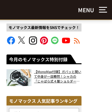
MENU
モノマックス最新情報をSNSでチェック！
今月のモノマックス特別付録
【MonoMax付録】ガバッと開い
て中身が一目瞭然！シャカの
「じゃばら式４層ショルダーバ
ッグ」は、出し入れのしやすさ
も過去最高レベルだった！
モノマックス 人気記事ランキング