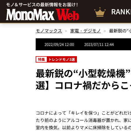
RANK
モノマックス
家電・デジモノ
2022/09/24 12:00
2023/07/11 12:44
特集
トレンドモノ3選
最新鋭の“小型乾燥機
選】コロナ禍だからこ
コロナによって「キレイを保つ」ことがどれだ
たり前のようにアルコール消毒器が置かれ、家
室内を換気。以前よりマメに床掃除をしている