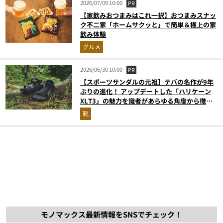
2026/07/09 10:00
PR
【家飲みおつまみはこれ一択】おつまみスナッ
ク不二家「ホームサクッと」で簡単＆極上の家
飲み体験
グルメ
2026/06/30 10:00
PR
【スポーツサンダルの元祖】テバの名作が9年
ぶりの進化！ アップデートした「ハリケーン
XLT3」の魅力を識者があらゆる角度から徹底
解説！
靴
モノマックス最新情報をSNSでチェック！