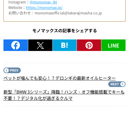
Instagram：
@monomax_tkj
Website：
https://monomax.jp/
お問い合わせ：monomaxofficial@takarajimasha.co.jp
モノマックスの記事をシェアする
LINE
P
ペットが噛んでも安心！？デロンギの最新オイルヒーター
N
新型「BMW 3シリーズ」降臨！ハンズ・オフ機能搭載でキーも
不要！？デジタル化が過ぎるクルマ