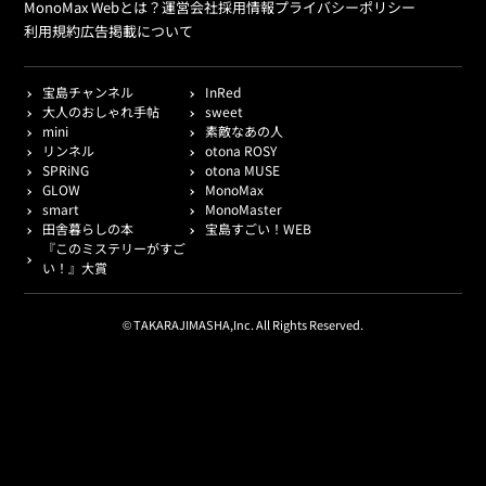
MonoMax Webとは？
運営会社
採用情報
プライバシーポリシー
利用規約
広告掲載について
宝島チャンネル
InRed
大人のおしゃれ手帖
sweet
mini
素敵なあの人
リンネル
otona ROSY
SPRiNG
otona MUSE
GLOW
MonoMax
smart
MonoMaster
田舎暮らしの本
宝島すごい！WEB
『このミステリーがすご
い！』大賞
© TAKARAJIMASHA,Inc. All Rights Reserved.