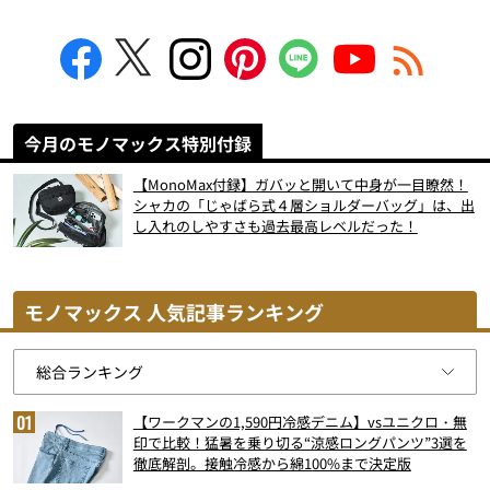
今月のモノマックス特別付録
【MonoMax付録】ガバッと開いて中身が一目瞭然！
シャカの「じゃばら式４層ショルダーバッグ」は、出
し入れのしやすさも過去最高レベルだった！
モノマックス 人気記事ランキング
【ワークマンの1,590円冷感デニム】vsユニクロ・無
印で比較！猛暑を乗り切る“涼感ロングパンツ”3選を
徹底解剖。接触冷感から綿100%まで決定版