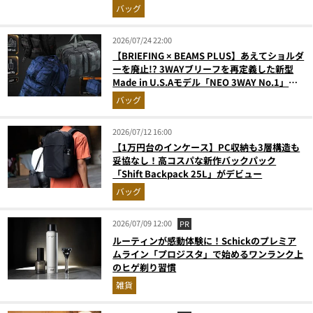
ランキングベスト3】（2026年6月版）
バッグ
2026/07/24 22:00
【BRIEFING × BEAMS PLUS】あえてショルダ
ーを廃止!? 3WAYブリーフを再定義した新型
Made in U.S.Aモデル「NEO 3WAY No.1」解
禁
バッグ
2026/07/12 16:00
【1万円台のインケース】PC収納も3層構造も
妥協なし！高コスパな新作バックパック
「Shift Backpack 25L」がデビュー
バッグ
2026/07/09 12:00
PR
ルーティンが感動体験に！Schickのプレミア
ムライン「プロジスタ」で始めるワンランク上
のヒゲ剃り習慣
雑貨