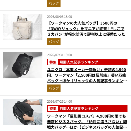
バッグ
2026/08/03 18:00
【ワークマンの大人気バッグ】3500円の
「3WAYリュック」をマニアが絶賛！“しごで
きカバン”が撥水防汚で評判以上に優秀だった
バッグ
2026/07/31 19:00
特集
月間人気記事ランキング
ユニクロ「本業メーカー顔負け」奇跡の4,990
円、ワークマン「2,500円は反則級」凄い万能
バッグ…ほか【リュックの人気記事ランキング
ベスト3】（2026年6月版）
バッグ
2026/07/26 14:00
特集
月間人気記事ランキング
ワークマン「反則級コスパ」4,900円の雨でも
無敵ビジネスバッグ、「絶対に濡らさない」即
戦力バッグ…ほか【ビジネスバッグの人気記事