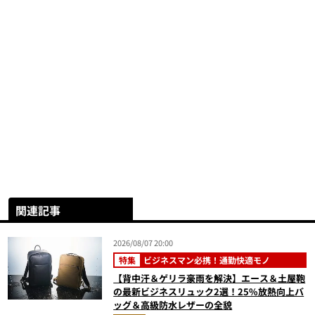
関連記事
2026/08/07 20:00
特集
ビジネスマン必携！通勤快適モノ
【背中汗＆ゲリラ豪雨を解決】エース＆土屋鞄
の最新ビジネスリュック2選！25%放熱向上バ
ッグ＆高級防水レザーの全貌