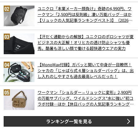
ユニクロ「本業メーカー顔負け」奇跡の4,990円、ワ
ークマン「2,500円は反則級」凄い万能バッグ…ほか
【リュックの人気記事ランキングベスト3】（2026年
6月版）
【汗だく通勤からの解放】ユニクロのポロシャツが夏
ビジネスの大正解！オリヒカの透け防止シャツも優
秀。酷暑も涼しい顔で働ける超快適ウエアの実力
【MonoMax付録】ガバッと開いて中身が一目瞭然！
シャカの「じゃばら式４層ショルダーバッグ」は、出
し入れのしやすさも過去最高レベルだった！
ワークマン「ショルダー⇔リュックに変形」2,900円
の万能サブバッグ、ワイルドシングス“水に強い”初コ
ラボ付録…ほか【休日バッグの人気記事ランキングベ
スト3】（2026年6月版）
ランキング一覧を見る