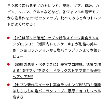
日々移り変わるモノのトレンド。家電、ギア、時計、カ
バン、クルマ、グルメなどなど、各ジャンルの最新モノ
から注目作を3つピックアップ。比べてみると今のトレン
ドがよくわかる！
【1位は即リピ確定】セブン新作スイーツ実食ランキ
ングBEST3！「瀬戸内レモンケーキ」が別格の美味
さ…ショコラシフォンから塩バニラプリンまで本気レ
ビュー
【頭皮の悪臭・ベタつきに】美容プロ解説、猛暑で増
える“脂性フケ”を防ぐ！ドラッグストアで買える優秀
ヘアケア3選
【セブン新作スイーツ】実食ランキングBEST3！優勝
はもちもちの塩バニラクレープ、濃厚チョコもレベル
高すぎ