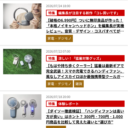
2026/07/24 18:00
特集
編集長が注目する新作「コレ買いです」
【破格の6,990円】ついに無印良品が作った！
「本格ノイキャンヘッドホン」を編集長が実機
レビュー。音質・デザイン・コスパすべてが大
正解だった『コレ買いです』Vol.171
家電・デジモノ
2026/07/22 07:00
特集
涼しい！「猛暑対策グッズ」
【もはや持ち歩くクーラー】猛暑は最新ギアで
完全武装！スマホ充電できるハンディファン、
風なしアイスカイロほか最強携帯型クールガジ
ェット4選
家電・デジモノ
雑貨
2026/07/18 20:00
特集
体験レポート
【ダイソー徹底検証】「ハンディファンは高い
方が良い」はホント？ 300円・700円・1,000
円商品を比較して見えた違いと“選び方”