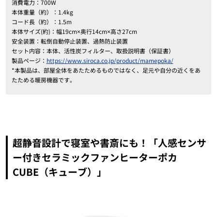
消費電力：700W
本体重量（約）：1.4kg
コード長（約）：1.5m
本体サイズ(約)：幅19cm×奥行14cm×高さ27cm
安全装置：転倒自動停止装置、過熱防止装置
セット内容：本体、活性炭フィルター、取扱説明書（保証書）
製品ページ：
https://www.siroca.co.jp/product/mamepoka/
*本製品は、部屋全体をあたためるものではなく、足元や自分の近くをあ
たためる暖房機器です。
超静音設計で寝室や書斎にも！「人感センサ
ー付きセラミックファンヒーターポカ
CUBE（キューブ）」