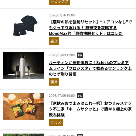
トピックス
2026/07/16 19:00
【寝床の熱を強制リセット】“エアコンなし”で
もぐっすり眠れる！ 熱帯夜を攻略する
MonoMax的「最強快眠セット」はコレだ
雑貨
2026/07/09 12:00
PR
ルーティンが感動体験に！Schickのプレミア
ムライン「プロジスタ」で始めるワンランク上
のヒゲ剃り習慣
雑貨
2026/07/09 10:00
PR
【家飲みおつまみはこれ一択】おつまみスナッ
ク不二家「ホームサクッと」で簡単＆極上の家
飲み体験
グルメ
2026/06/30 10:00