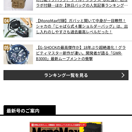
ラボ付録…ほか【休日バッグの人気記事ランキングベ
スト3】（2026年6月版）
【MonoMax付録】ガバッと開いて中身が一目瞭然！
シャカの「じゃばら式４層ショルダーバッグ」は、出
し入れのしやすさも過去最高レベルだった！
【G-SHOCKの最高傑作か】18年ぶり超絶進化！グラ
ビティマスター新作が凄い。開発者が語る「GWR-
B3000」最新ムーブメントの衝撃
ランキング一覧を見る
最新号のご案内