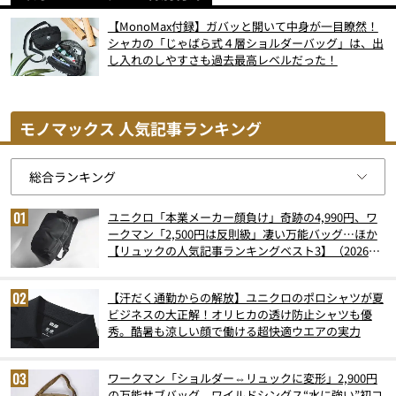
【MonoMax付録】ガバッと開いて中身が一目瞭然！
シャカの「じゃばら式４層ショルダーバッグ」は、出
し入れのしやすさも過去最高レベルだった！
モノマックス 人気記事ランキング
ユニクロ「本業メーカー顔負け」奇跡の4,990円、ワ
ークマン「2,500円は反則級」凄い万能バッグ…ほか
【リュックの人気記事ランキングベスト3】（2026年
6月版）
【汗だく通勤からの解放】ユニクロのポロシャツが夏
ビジネスの大正解！オリヒカの透け防止シャツも優
秀。酷暑も涼しい顔で働ける超快適ウエアの実力
ワークマン「ショルダー⇔リュックに変形」2,900円
の万能サブバッグ、ワイルドシングス“水に強い”初コ