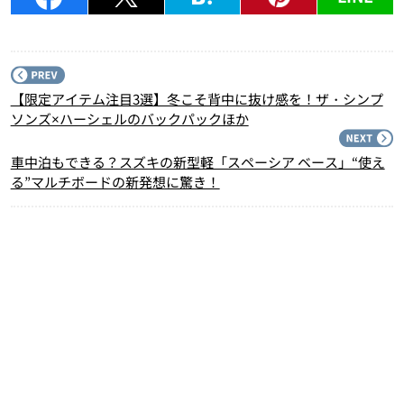
P
【限定アイテム注目3選】冬こそ背中に抜け感を！ザ・シンプ
ソンズ×ハーシェルのバックパックほか
N
車中泊もできる？スズキの新型軽「スペーシア ベース」“使え
る”マルチボードの新発想に驚き！