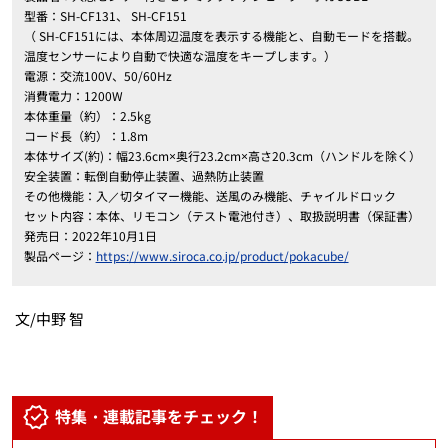
型番：SH-CF131、 SH-CF151
（
SH-CF151には、本体周辺温度を表示する機能と、自動モードを搭載。
温度センサーにより自動で快適な温度をキープします。）
電源：交流100V、50/60Hz
消費電力：1200W
本体重量（約）：2.5kg
コード長（約）：1.8m
本体サイズ(約)：幅23.6cm×奥行23.2cm×高さ20.3cm（ハンドルを除く）
安全装置：転倒自動停止装置、過熱防止装置
その他機能：入／切タイマー機能、送風のみ機能、チャイルドロック
セット内容：本体、リモコン（テスト電池付き）、取扱説明書（保証書）
発売日：
2022年10月1日
製品ページ：
https://www.siroca.co.jp/product/pokacube/
文/中野 智
特集・連載記事をチェック！