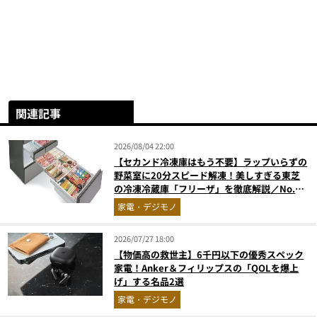
関連記事
2026/08/04 22:00
【セカンド冷凍庫はもう不要】ラップいらずの
野菜室に20分スピード解凍！美しすぎる東芝
の冷凍冷蔵庫「フリーザ」を徹底解説／No.1
モノ雑誌編集長が選ぶ『センスがいい家電』
家電・デジモノ
Vol.10
2026/07/27 18:00
【物価高の救世主】6千円以下の優秀スペック
家電！Anker＆フィリップスの「QOLを爆上
げ」する名品2選
家電・デジモノ