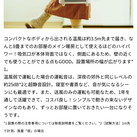
コンパクトなボディから出される温風は約3.5m先まで届き、な
んと8畳までのお部屋のメイン暖房として使えるほどのハイパ
ワー！吸気口が本体背面ではなく、側面にあるため、壁の近く
でも使うことができる点もGOOD。設置場所の幅が広がります*
1。
温風弱で運転した場合の運転音は、深夜の郊外と同じレベルの
約25dB*2と超静音設計。寝室や書斎など、音が気になるシー
ンにも最適です。また、送風のみの運転も可能なため、1年を
通して活躍できて、コスパ良し！シンプルで飽きの来ないデザ
インなのもあり、ずっとお部屋に置いておきたい一台になりそ
うです。
*1 設置の際の注意事項については取扱説明書をご覧ください。*2［試験方法］1m先
で計測。風量「弱」の場合