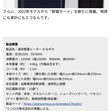
さらに、2022年モデルから「節電モード」を新たに搭載。地球
にも家計にもエコなんです。
製品概要
製品名：遠赤軽量ヒーター かるポカ
電源：交流100V、50/60Hz
消費電力：1200W（強1200W、中800W、弱400W）
本体重量（約）：4.8kg（付属品含まず）
コード長（約）：2.3m
本体サイズ（約）：〈脚を開いた状態〉幅31cm×奥行49cm×高さ69cm、
〈脚を閉じた状態〉幅9cm×奥行60cm×高さ69cm
安全装置：自動電源遮断装置、過熱防止装置
対応畳数(目安)：10畳*1
セット内容：本体、タオルハンガー*2、シューズハンガー*2、リモコン
(テスト電池付き)、取扱説明書(保証書)
製品ページ：
https://www.siroca.co.jp/product/heater/
*1 シロカ株式会社の実験による。