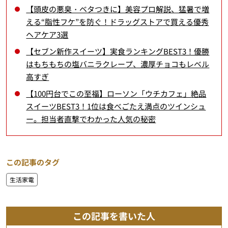
【頭皮の悪臭・ベタつきに】美容プロ解説、猛暑で増
える“脂性フケ”を防ぐ！ドラッグストアで買える優秀
ヘアケア3選
【セブン新作スイーツ】実食ランキングBEST3！優勝
はもちもちの塩バニラクレープ、濃厚チョコもレベル
高すぎ
【100円台でこの至福】ローソン「ウチカフェ」絶品
スイーツBEST3！1位は食べごたえ満点のツインシュ
ー。担当者直撃でわかった人気の秘密
この記事のタグ
生活家電
この記事を書いた人