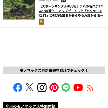
PR
【スポーツサンダルの元祖】テバの名作が9年
ぶりの進化！ アップデートした「ハリケーン
XLT3」の魅力を識者があらゆる角度から徹底
解説！
靴
モノマックス最新情報をSNSでチェック！
今月のモノマックス特別付録