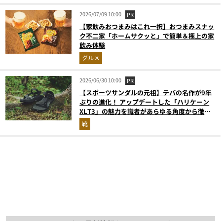
2026/07/09 10:00
PR
【家飲みおつまみはこれ一択】おつまみスナッ
ク不二家「ホームサクッと」で簡単＆極上の家
飲み体験
グルメ
2026/06/30 10:00
PR
【スポーツサンダルの元祖】テバの名作が9年
ぶりの進化！ アップデートした「ハリケーン
XLT3」の魅力を識者があらゆる角度から徹底
解説！
靴