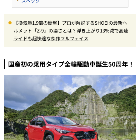
スペック
【換気量1.9倍の衝撃】プロが解説するSHOEIの最新ヘ
ルメット「Z-9」の凄さとは？浮き上がり13%減で高速
ライドも超快適な傑作フルフェイス
国産初の乗用タイプ全輪駆動車誕生50周年！