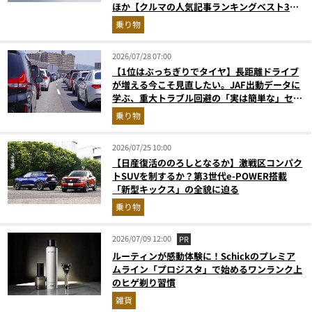
ほか【クルマの人気記事ランキングベスト3】
（2026年6月版）
乗り物
2026/07/28 07:00
【1位はぶっちぎりでタイヤ】長距離ドライブ
が増える今こそ見直したい。JAF出動データに
学ぶ、重大トラブル回避の「実は簡単な」セル
フメンテ術
乗り物
2026/07/25 10:00
【日産復活ののろしとなるか】激戦区コンパク
トSUVを制するか？第3世代e-POWER搭載
「新型キックス」の全貌に迫る
乗り物
2026/07/09 12:00
PR
ルーティンが感動体験に！Schickのプレミア
ムライン「プロジスタ」で始めるワンランク上
のヒゲ剃り習慣
雑貨