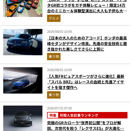
タGR初コラボをガチ体験レビュー！限定14万
台のミニカー＆体験型演出に大人も子供も大興
奮間違いなし
グルメ
2026/08/02 10:00
【日本の大人のためのアコード】ホンダの最高
峰セダンがデザイン改良。先進の安全技術と磨
き抜かれた美しさでさらに上質に
乗り物
2026/08/01 10:00
【人気FRピュアスポーツがさらに進化】最新
「スバル BRZ」はレースの血統と先進アイサ
イトを宿す傑作へ
乗り物
2026/07/31 07:00
特集
月間人気記事ランキング
究極のGRカローラ“世界初公開”をプロが解
説、次世代を担う「レクサスES」が大進化…