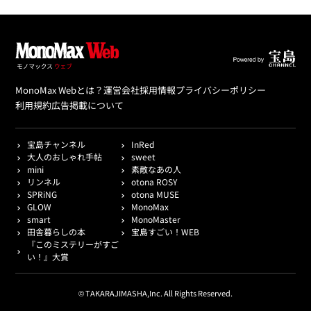
MonoMax Webとは？
運営会社
採用情報
プライバシーポリシー
利用規約
広告掲載について
宝島チャンネル
InRed
大人のおしゃれ手帖
sweet
mini
素敵なあの人
リンネル
otona ROSY
SPRiNG
otona MUSE
GLOW
MonoMax
smart
MonoMaster
田舎暮らしの本
宝島すごい！WEB
『このミステリーがすご
い！』大賞
© TAKARAJIMASHA,Inc. All Rights Reserved.