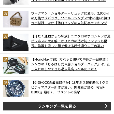
6月版）
ワークマン「ショルダー⇔リュックに変形」2,900円
の万能サブバッグ、ワイルドシングス“水に強い”初コ
ラボ付録…ほか【休日バッグの人気記事ランキングベ
スト3】（2026年6月版）
【汗だく通勤からの解放】ユニクロのポロシャツが夏
ビジネスの大正解！オリヒカの透け防止シャツも優
秀。酷暑も涼しい顔で働ける超快適ウエアの実力
【MonoMax付録】ガバッと開いて中身が一目瞭然！
シャカの「じゃばら式４層ショルダーバッグ」は、出
し入れのしやすさも過去最高レベルだった！
【G-SHOCKの最高傑作か】18年ぶり超絶進化！グラ
ビティマスター新作が凄い。開発者が語る「GWR-
B3000」最新ムーブメントの衝撃
ランキング一覧を見る