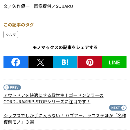
文／矢作優一 画像提供／SUBARU
この記事のタグ
クルマ
モノマックスの記事をシェアする
LINE
P
アウトドアを快適にする救世主！ゴードンミラーの
CORDURA®RIP-STOPシリーズに注目です！
N
シップスでしか手に入らない！ バブアー、ラコステほか「名作
復刻モノ」３選