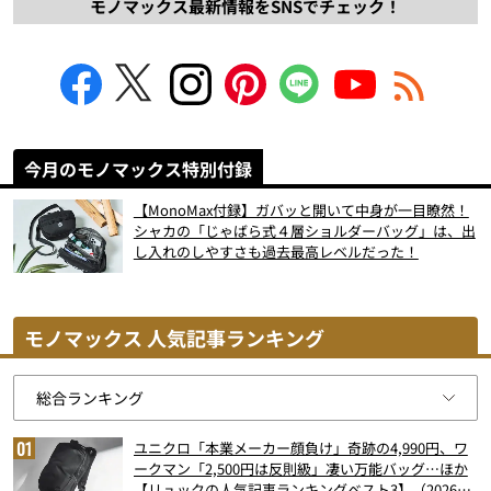
モノマックス最新情報をSNSでチェック！
今月のモノマックス特別付録
【MonoMax付録】ガバッと開いて中身が一目瞭然！
シャカの「じゃばら式４層ショルダーバッグ」は、出
し入れのしやすさも過去最高レベルだった！
モノマックス 人気記事ランキング
ユニクロ「本業メーカー顔負け」奇跡の4,990円、ワ
ークマン「2,500円は反則級」凄い万能バッグ…ほか
【リュックの人気記事ランキングベスト3】（2026年