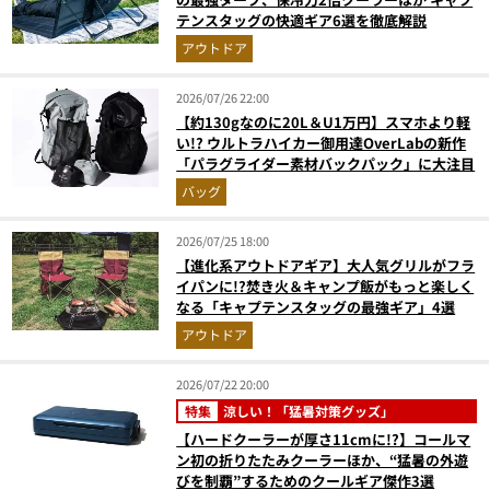
テンスタッグの快適ギア6選を徹底解説
アウトドア
2026/07/26 22:00
【約130gなのに20L＆U1万円】スマホより軽
い!? ウルトラハイカー御用達OverLabの新作
「パラグライダー素材バックパック」に大注目
バッグ
2026/07/25 18:00
【進化系アウトドアギア】大人気グリルがフラ
イパンに!?焚き火＆キャンプ飯がもっと楽しく
なる「キャプテンスタッグの最強ギア」4選
アウトドア
2026/07/22 20:00
特集
涼しい！「猛暑対策グッズ」
【ハードクーラーが厚さ11cmに!?】コールマ
ン初の折りたたみクーラーほか、“猛暑の外遊
びを制覇”するためのクールギア傑作3選