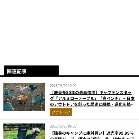
関連記事
2026/08/09 19:00
【鹿番長50年の最高傑作】キャプテンスタッ
グ「アルミローテーブル」「鹿ベンチ」…日本
のアウトドアを創った歴史と継続・進化を続け
る定番神ギア11選
アウトドア
2026/07/30 08:30
【猛暑のキャンプに絶対買い】遮光率99.99％
の最強タープ、保冷力2倍クーラーほか キャプ