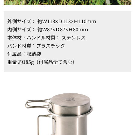
外側サイズ： 約Ｗ113×Ｄ113×Ｈ110ｍｍ
内側サイズ： 約Ｗ87×Ｄ87×Ｈ80ｍｍ
本体材・ハンドル材質： ステンレス
バンド材質：プラスチック
付属品：収納袋
重量 約185g（付属品全て含む）