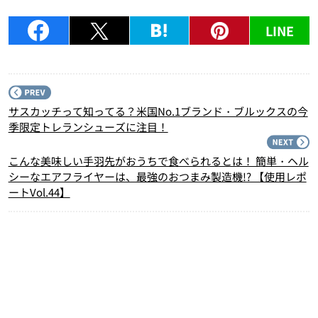
LINE
P
サスカッチって知ってる？米国No.1ブランド・ブルックスの今
季限定トレランシューズに注目！
N
こんな美味しい手羽先がおうちで食べられるとは！ 簡単・ヘル
シーなエアフライヤーは、最強のおつまみ製造機!? 【使用レポ
ートVol.44】