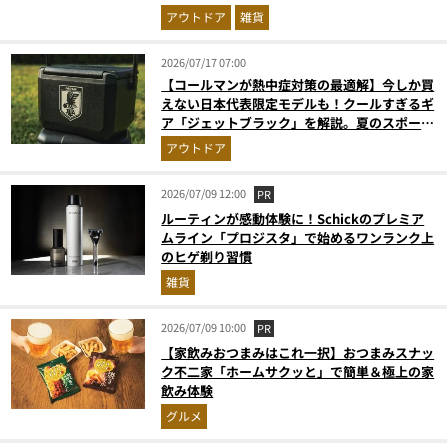
アウトドア
雑貨
2026/07/17 07:00
【コールマンが熱中症対策の最適解】今しか買
えない日本代表限定モデルも！クールすぎるギ
ア「ジェットブラック」を解説。夏のスポーツ
応援＆レジャーの強い味方
アウトドア
2026/07/09 12:00
PR
ルーティンが感動体験に！Schickのプレミア
ムライン「プロジスタ」で始めるワンランク上
のヒゲ剃り習慣
雑貨
2026/07/09 10:00
PR
【家飲みおつまみはこれ一択】おつまみスナッ
ク不二家「ホームサクッと」で簡単＆極上の家
飲み体験
グルメ