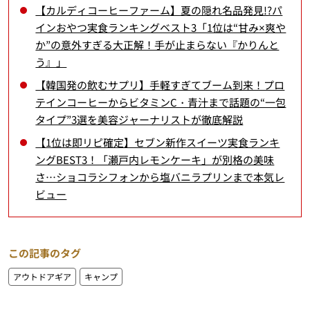
【カルディコーヒーファーム】夏の隠れ名品発見!?パ
インおやつ実食ランキングベスト3「1位は“甘み×爽や
か”の意外すぎる大正解！手が止まらない『かりんと
う』」
【韓国発の飲むサプリ】手軽すぎてブーム到来！プロ
テインコーヒーからビタミンC・青汁まで話題の“一包
タイプ”3選を美容ジャーナリストが徹底解説
【1位は即リピ確定】セブン新作スイーツ実食ランキ
ングBEST3！「瀬戸内レモンケーキ」が別格の美味
さ…ショコラシフォンから塩バニラプリンまで本気レ
ビュー
この記事のタグ
アウトドアギア
キャンプ