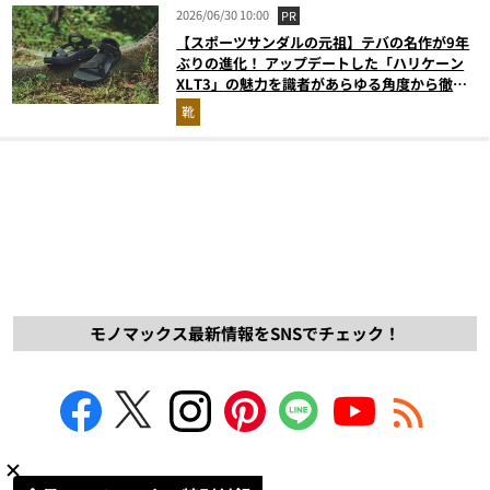
2026/06/30 10:00
PR
【スポーツサンダルの元祖】テバの名作が9年
ぶりの進化！ アップデートした「ハリケーン
XLT3」の魅力を識者があらゆる角度から徹底
解説！
靴
モノマックス最新情報をSNSでチェック！