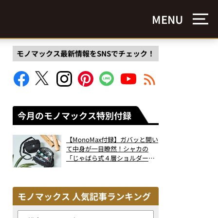
MENU
モノマックス最新情報をSNSでチェック！
今月のモノマックス特別付録
【MonoMax付録】ガバッと開い
て中身が一目瞭然！シャカの
「じゃばら式４層ショルダーバ
ッグ」は、出し入れのしやすさ
も過去最高レベルだった！
モノマックス 人気記事ランキング