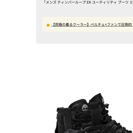
「メンズ ティンバーループ EK ユーティリティ ブーツ ミ
【究極の着るクーラー】ペルチェ×ファンで圧倒的
さ”を味わえる本気のギア『コレ買いです』Vol.172