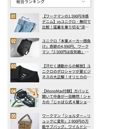
【ワークマンの1,590円冷感
デニム】vsユニクロ・無印で
比較！猛暑を乗り切る“涼感
ロングパンツ”3選を徹底解
剖。接触冷感から綿100%ま
ユニクロ「本業メーカー顔負
で決定版
け」奇跡の4,990円、ワーク
マン「2,500円は反則級」凄
い万能バッグ…ほか【リュッ
クの人気記事ランキングベス
【汗だく通勤からの解放】ユ
ト3】（2026年6月版）
ニクロのポロシャツが夏ビジ
ネスの大正解！オリヒカの透
け防止シャツも優秀。酷暑も
涼しい顔で働ける超快適ウエ
【MonoMax付録】ガバッと
アの実力
開いて中身が一目瞭然！シャ
カの「じゃばら式４層ショル
ダーバッグ」は、出し入れの
しやすさも過去最高レベルだ
ワークマン「ショルダー⇔リ
った！
ュックに変形」2,900円の万
能サブバッグ、ワイルドシン