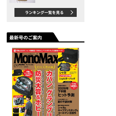
グス“水に強い”初コラボ付
録…ほか【休日バッグの人気
ランキング一覧を見る
記事ランキングベスト3】
（2026年6月版）
最新号のご案内