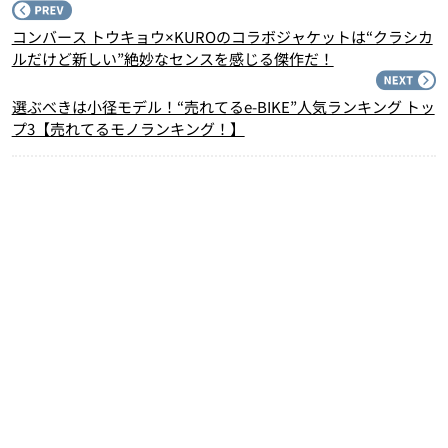
P
コンバース トウキョウ×KUROのコラボジャケットは“クラシカ
ルだけど新しい”絶妙なセンスを感じる傑作だ！
N
選ぶべきは小径モデル！“売れてるe-BIKE”人気ランキング トッ
プ3【売れてるモノランキング！】