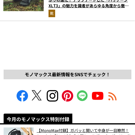
XLT3」の魅力を識者があらゆる角度から徹底
解説！
靴
モノマックス最新情報をSNSでチェック！
今月のモノマックス特別付録
【MonoMax付録】ガバッと開いて中身が一目瞭然！