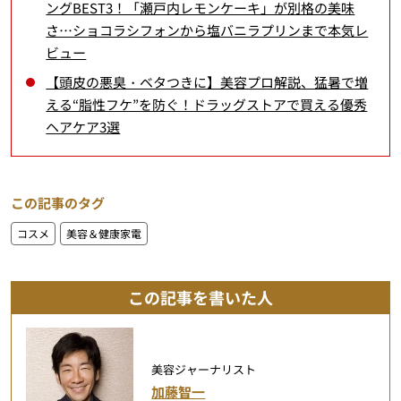
ングBEST3！「瀬戸内レモンケーキ」が別格の美味
さ…ショコラシフォンから塩バニラプリンまで本気レ
ビュー
【頭皮の悪臭・ベタつきに】美容プロ解説、猛暑で増
える“脂性フケ”を防ぐ！ドラッグストアで買える優秀
ヘアケア3選
この記事のタグ
コスメ
美容＆健康家電
この記事を書いた人
美容ジャーナリスト
加藤智一