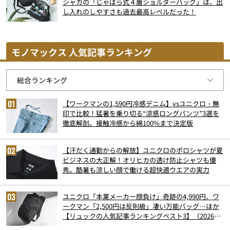
シャカの「じゃばら式４層ショルダーバッグ」は、出
し入れのしやすさも過去最高レベルだった！
モノマックス 人気記事ランキング
【ワークマンの1,590円冷感デニム】vsユニクロ・無
印で比較！猛暑を乗り切る“涼感ロングパンツ”3選を
徹底解剖。接触冷感から綿100%まで決定版
【汗だく通勤からの解放】ユニクロのポロシャツが夏
ビジネスの大正解！オリヒカの透け防止シャツも優
秀。酷暑も涼しい顔で働ける超快適ウエアの実力
ユニクロ「本業メーカー顔負け」奇跡の4,990円、ワ
ークマン「2,500円は反則級」凄い万能バッグ…ほか
【リュックの人気記事ランキングベスト3】（2026年
6月版）