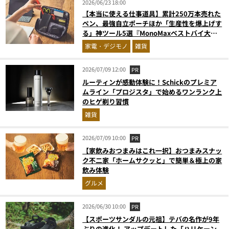
2026/06/23 18:00
【本当に使える仕事道具】累計250万本売れた
ペン、最強自立ポーチほか「生産性を爆上げす
る」神ツール5選『MonoMaxベストバイ大
賞』
家電・デジモノ
雑貨
2026/07/09 12:00
PR
ルーティンが感動体験に！Schickのプレミア
ムライン「プロジスタ」で始めるワンランク上
のヒゲ剃り習慣
雑貨
2026/07/09 10:00
PR
【家飲みおつまみはこれ一択】おつまみスナッ
ク不二家「ホームサクッと」で簡単＆極上の家
飲み体験
グルメ
2026/06/30 10:00
PR
【スポーツサンダルの元祖】テバの名作が9年
ぶりの進化！ アップデートした「ハリケーン