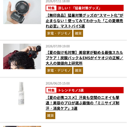
2026/07/11 18:00
特集
涼しい！「猛暑対策グッズ」
【無印良品】猛暑対策グッズの“スマート化”が
止まらない！使ってみてわかった「この夏爆売
れ必至」マストバイ5選
家電・デジモノ
雑貨
2026/07/09 19:00
【夏の抜け毛対策】美容家が勧める最強スカル
プケア！炭酸パック＆EMSがイケオジの正解／
大人の価値向上研究所
家電・デジモノ
雑貨
2026/06/25 15:00
特集
トレンドモノ3選
【夏の必携コスメ】汗臭も空間のニオイも撃
退！美容のプロが選ぶ最強の「ミニサイズ制
汗・消臭ケア」3選
雑貨