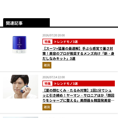
関連記事
2026/07/20 20:00
特集
トレンドモノ3選
【スーツ×猛暑の最適解】手ぶら感覚で暑さ対
策！美容のプロが推奨するメンズ向け「新・身
だしなみキット」3選
雑貨
2026/07/14 22:00
特集
トレンドモノ3選
【夏の顔むくみ・たるみ対策】1回1分でシュ
ッと引き締め！ヤーマン・サロニアほか「顔回
りをシャープに整える」美顔器＆韓国発美容医
療をプロが解説
雑貨