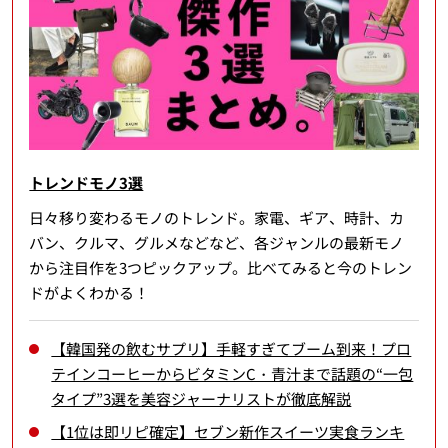
トレンドモノ3選
日々移り変わるモノのトレンド。家電、ギア、時計、カ
バン、クルマ、グルメなどなど、各ジャンルの最新モノ
から注目作を3つピックアップ。比べてみると今のトレン
ドがよくわかる！
【韓国発の飲むサプリ】手軽すぎてブーム到来！プロ
テインコーヒーからビタミンC・青汁まで話題の“一包
タイプ”3選を美容ジャーナリストが徹底解説
【1位は即リピ確定】セブン新作スイーツ実食ランキ