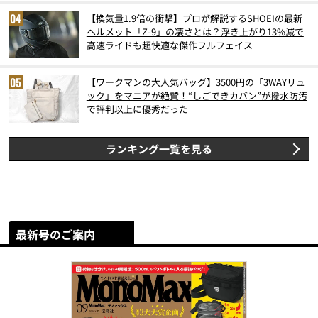
【換気量1.9倍の衝撃】プロが解説するSHOEIの最新
ヘルメット「Z-9」の凄さとは？浮き上がり13%減で
高速ライドも超快適な傑作フルフェイス
【ワークマンの大人気バッグ】3500円の「3WAYリュ
ック」をマニアが絶賛！“しごできカバン”が撥水防汚
で評判以上に優秀だった
ランキング一覧を見る
最新号のご案内