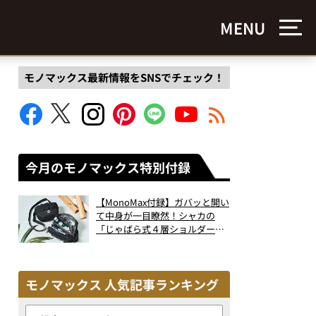
MENU
モノマックス最新情報をSNSでチェック！
今月のモノマックス特別付録
【MonoMax付録】ガバッと開い
て中身が一目瞭然！シャカの
「じゃばら式４層ショルダーバ
ッグ」は、出し入れのしやすさ
も過去最高レベルだった！
モノマックス 人気記事ランキング