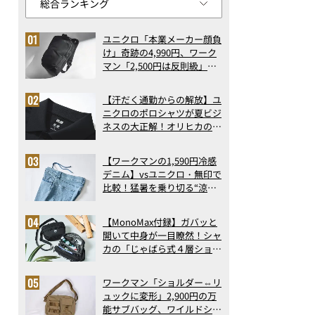
ユニクロ「本業メーカー顔負
け」奇跡の4,990円、ワーク
マン「2,500円は反則級」凄
い万能バッグ…ほか【リュッ
クの人気記事ランキングベス
【汗だく通勤からの解放】ユ
ト3】（2026年6月版）
ニクロのポロシャツが夏ビジ
ネスの大正解！オリヒカの透
け防止シャツも優秀。酷暑も
涼しい顔で働ける超快適ウエ
【ワークマンの1,590円冷感
アの実力
デニム】vsユニクロ・無印で
比較！猛暑を乗り切る“涼感
ロングパンツ”3選を徹底解
剖。接触冷感から綿100%ま
【MonoMax付録】ガバッと
で決定版
開いて中身が一目瞭然！シャ
カの「じゃばら式４層ショル
ダーバッグ」は、出し入れの
しやすさも過去最高レベルだ
ワークマン「ショルダー⇔リ
った！
ュックに変形」2,900円の万
能サブバッグ、ワイルドシン