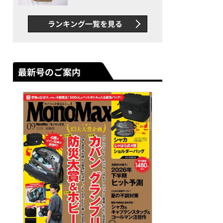
グス“水に強い”初コラボ付
録…ほか【休日バッグの人気
ランキング一覧を見る
記事ランキングベスト3】
（2026年6月版）
最新号のご案内