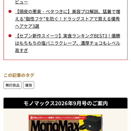
ビュー
【頭皮の悪臭・ベタつきに】美容プロ解説、猛暑で増
える“脂性フケ”を防ぐ！ドラッグストアで買える優秀
ヘアケア3選
【セブン新作スイーツ】実食ランキングBEST3！優勝
はもちもちの塩バニラクレープ、濃厚チョコもレベル
高すぎ
この記事のタグ
無印良品
雑貨
モノマックス2026年9月号のご案内