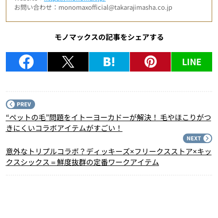
お問い合わせ：monomaxofficial@takarajimasha.co.jp
モノマックスの記事をシェアする
LINE
P
“ペットの毛”問題をイトーヨーカドーが解決！ 毛やほこりがつ
きにくいコラボアイテムがすごい！
N
意外なトリプルコラボ？ディッキーズ×フリークスストア×キッ
クスシックス＝鮮度抜群の定番ワークアイテム