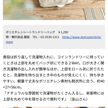
ポリエチレンシートランドリーバッグ ￥1,290
問：無印良品 銀座 TEL：03-3538-1311
https://www.muji.com/jp/ja/
store
普段は折り返して洗濯物入れに、コインランドリーに持ってい
くときは上部を丸めてバッグ状にできる２WAY。口が大きく開
き洗濯物の出し入れが簡単なほか、上部をロール状に折りたた
むと、洗濯物を持ち出すとき中のものが見えにくく、持ち歩き
やすい。軽量で丈夫なポリエチレン素材も脱衣所に合う。約40
×27×56cm。
「ナチュラルな雰囲気で洗濯物がたくさん入るし、来客時には
上部を丸めて中を隠せるので便利です」（金山さん）