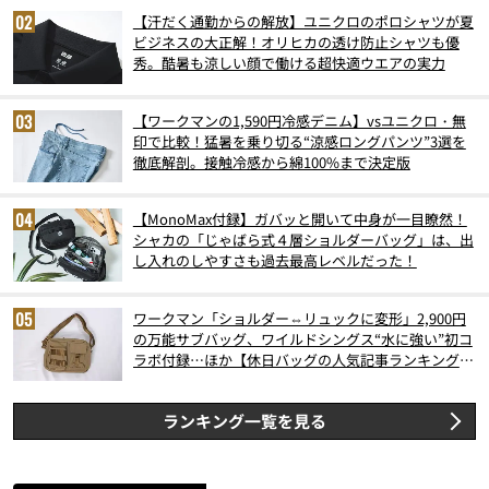
【汗だく通勤からの解放】ユニクロのポロシャツが夏
ビジネスの大正解！オリヒカの透け防止シャツも優
秀。酷暑も涼しい顔で働ける超快適ウエアの実力
【ワークマンの1,590円冷感デニム】vsユニクロ・無
印で比較！猛暑を乗り切る“涼感ロングパンツ”3選を
徹底解剖。接触冷感から綿100%まで決定版
【MonoMax付録】ガバッと開いて中身が一目瞭然！
シャカの「じゃばら式４層ショルダーバッグ」は、出
し入れのしやすさも過去最高レベルだった！
ワークマン「ショルダー⇔リュックに変形」2,900円
の万能サブバッグ、ワイルドシングス“水に強い”初コ
ラボ付録…ほか【休日バッグの人気記事ランキングベ
スト3】（2026年6月版）
ランキング一覧を見る