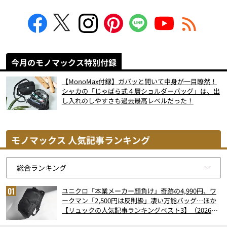
今月のモノマックス特別付録
【MonoMax付録】ガバッと開いて中身が一目瞭然！
シャカの「じゃばら式４層ショルダーバッグ」は、出
し入れのしやすさも過去最高レベルだった！
モノマックス 人気記事ランキング
ユニクロ「本業メーカー顔負け」奇跡の4,990円、ワ
ークマン「2,500円は反則級」凄い万能バッグ…ほか
【リュックの人気記事ランキングベスト3】（2026年
6月版）