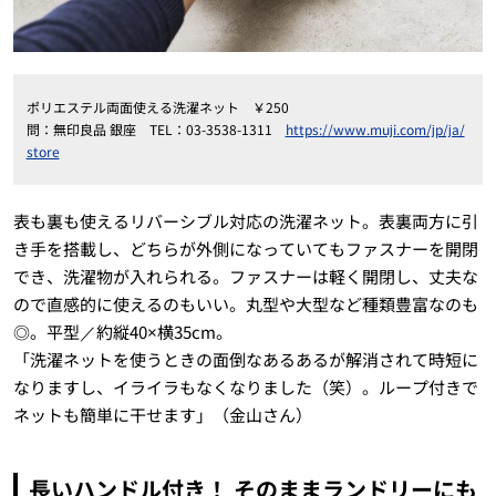
ポリエステル両面使える洗濯ネット ￥250
問：無印良品 銀座 TEL：03-3538-1311
https://www.muji.com/jp/ja/
store
表も裏も使えるリバーシブル対応の洗濯ネット。表裏両方に引
き手を搭載し、どちらが外側になっていてもファスナーを開閉
でき、洗濯物が入れられる。ファスナーは軽く開閉し、丈夫な
ので直感的に使えるのもいい。丸型や大型など種類豊富なのも
◎。平型／約縦40×横35cm。
「洗濯ネットを使うときの面倒なあるあるが解消されて時短に
なりますし、イライラもなくなりました（笑）。ループ付きで
ネットも簡単に干せます」（金山さん）
長いハンドル付き！ そのままランドリーにも