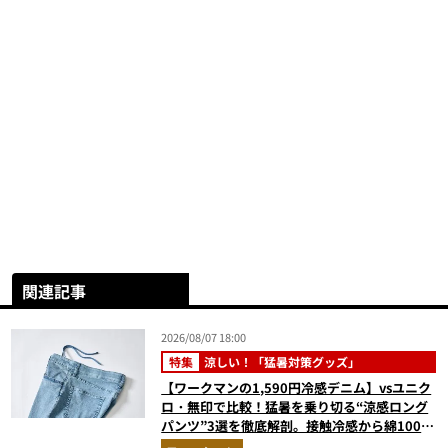
関連記事
2026/08/07 18:00
特集
涼しい！「猛暑対策グッズ」
【ワークマンの1,590円冷感デニム】vsユニク
ロ・無印で比較！猛暑を乗り切る“涼感ロング
パンツ”3選を徹底解剖。接触冷感から綿100%
まで決定版