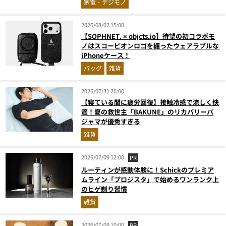
家電・デジモノ
2026/08/02 15:00
【SOPHNET. × objcts.io】待望の初コラボモ
ノはスコーピオンロゴを纏ったウェアラブルな
iPhoneケース！
バッグ
雑貨
2026/07/31 20:00
【寝ている間に疲労回復】接触冷感で涼しく快
適！夏の救世主「BAKUNE」のリカバリーパ
ジャマが優秀すぎる
雑貨
2026/07/09 12:00
PR
ルーティンが感動体験に！Schickのプレミア
ムライン「プロジスタ」で始めるワンランク上
のヒゲ剃り習慣
雑貨
2026/07/09 10:00
PR