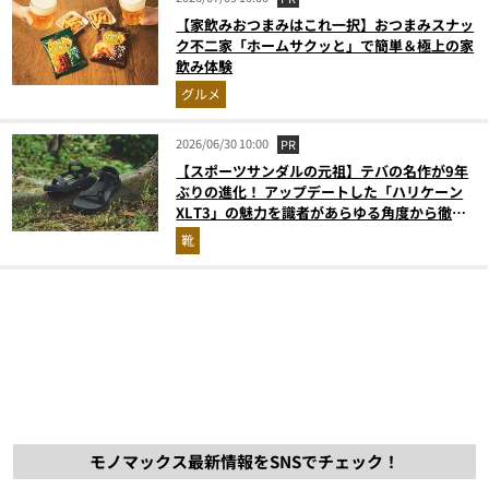
【家飲みおつまみはこれ一択】おつまみスナッ
ク不二家「ホームサクッと」で簡単＆極上の家
飲み体験
グルメ
2026/06/30 10:00
PR
【スポーツサンダルの元祖】テバの名作が9年
ぶりの進化！ アップデートした「ハリケーン
XLT3」の魅力を識者があらゆる角度から徹底
解説！
靴
モノマックス最新情報をSNSでチェック！