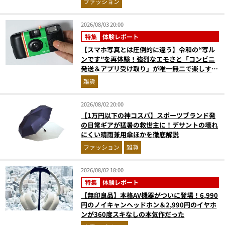
ファッション
2026/08/03 20:00
特集
体験レポート
【スマホ写真とは圧倒的に違う】令和の“写ル
ンです”を再体験！強烈なエモさと「コンビニ
発送＆アプリ受け取り」が唯一無二で楽しすぎ
た
雑貨
2026/08/02 20:00
【1万円以下の神コスパ】スポーツブランド発
の日常ギアが猛暑の救世主に！デサントの壊れ
にくい晴雨兼用傘ほかを徹底解説
ファッション
雑貨
2026/08/02 18:00
特集
体験レポート
【無印良品】本格AV機器がついに登場！6,990
円のノイキャンヘッドホン＆2,990円のイヤホ
ンが360度スキなしの本気作だった