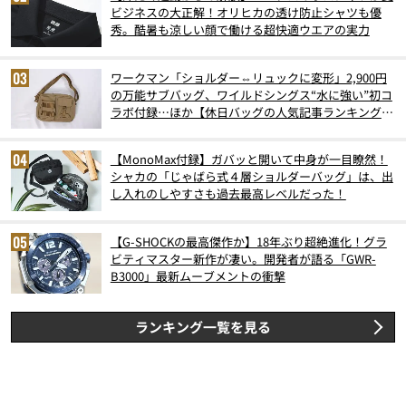
ビジネスの大正解！オリヒカの透け防止シャツも優
秀。酷暑も涼しい顔で働ける超快適ウエアの実力
ワークマン「ショルダー⇔リュックに変形」2,900円
の万能サブバッグ、ワイルドシングス“水に強い”初コ
ラボ付録…ほか【休日バッグの人気記事ランキングベ
スト3】（2026年6月版）
【MonoMax付録】ガバッと開いて中身が一目瞭然！
シャカの「じゃばら式４層ショルダーバッグ」は、出
し入れのしやすさも過去最高レベルだった！
【G-SHOCKの最高傑作か】18年ぶり超絶進化！グラ
ビティマスター新作が凄い。開発者が語る「GWR-
B3000」最新ムーブメントの衝撃
ランキング一覧を見る