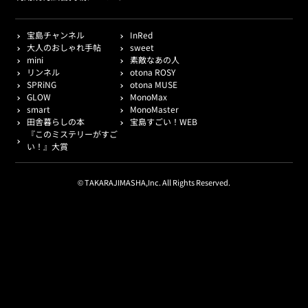
宝島チャンネル
InRed
大人のおしゃれ手帖
sweet
mini
素敵なあの人
リンネル
otona ROSY
SPRiNG
otona MUSE
GLOW
MonoMax
smart
MonoMaster
田舎暮らしの本
宝島すごい！WEB
『このミステリーがすご
い！』大賞
© TAKARAJIMASHA,Inc. All Rights Reserved.