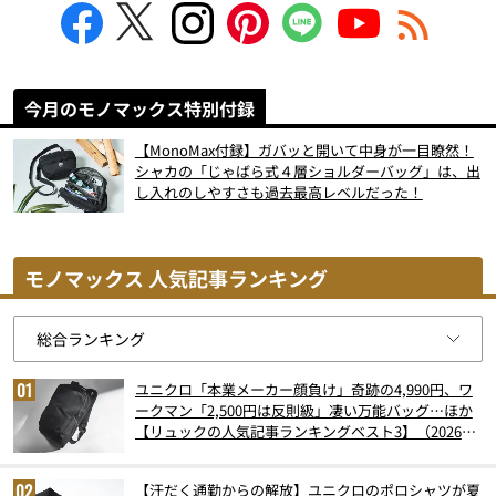
今月のモノマックス特別付録
【MonoMax付録】ガバッと開いて中身が一目瞭然！
シャカの「じゃばら式４層ショルダーバッグ」は、出
し入れのしやすさも過去最高レベルだった！
モノマックス 人気記事ランキング
ユニクロ「本業メーカー顔負け」奇跡の4,990円、ワ
ークマン「2,500円は反則級」凄い万能バッグ…ほか
【リュックの人気記事ランキングベスト3】（2026年
6月版）
【汗だく通勤からの解放】ユニクロのポロシャツが夏