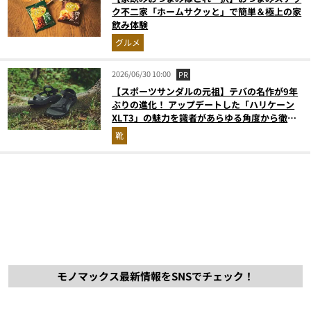
ク不二家「ホームサクッと」で簡単＆極上の家
飲み体験
グルメ
2026/06/30 10:00
PR
【スポーツサンダルの元祖】テバの名作が9年
ぶりの進化！ アップデートした「ハリケーン
XLT3」の魅力を識者があらゆる角度から徹底
解説！
靴
モノマックス最新情報をSNSでチェック！