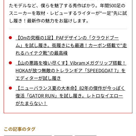
たモデルなど、僕らを魅了する秀作ばかり。年間500足の
スニーカーを取材・レビューするライターが“一足”先に試
し履き！最新作の魅力をお届けします。
【Onの究極の1足】PAFデザインの「クラウドブー
ム」を試し履き。街履きにも最適！カーボン搭載で“走
れるハイテク靴”の最高峰
【山の悪路を喰い尽くす】Vibramメガグリップ搭載！
HOKAが放つ無敵のトレランギア「SPEEDGOAT 7」を
エディターが試し履き
【ニューバランス夏の大本命】82年の傑作が今っぽく
復活「GATOR RUN」を試し履き。レトロなイエロー
がたまらない！
この記事のタグ