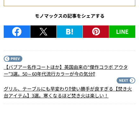
モノマックスの記事をシェアする
LINE
P
【バブアー名作コートほか】英国由来の“傑作コラボ アウタ
ー”3選。50～60年代流行カラーが今の気分⁉
N
グリル、テーブルにも早変わり⁉使い勝手が良すぎる【焚き火
台アイテム】3選。寒くなるほど焚き火は楽しい！