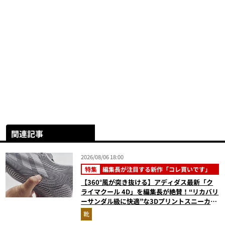
関連記事
2026/08/06 18:00
特集
編集長が注目する新作「コレ買いです」
【360°風が突き抜ける】アディダス最新「ク
ライマクール 4D」を編集長が絶賛！“リカバリ
ーサンダル級に快適”な3Dプリントスニーカー
『コレ買いです』Vol.173
靴