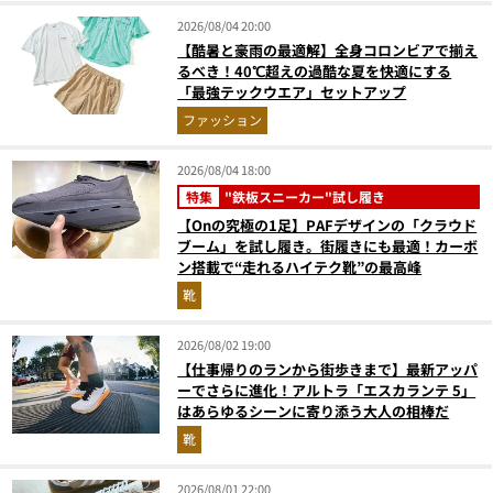
2026/08/04 20:00
【酷暑と豪雨の最適解】全身コロンビアで揃え
るべき！40℃超えの過酷な夏を快適にする
「最強テックウエア」セットアップ
ファッション
2026/08/04 18:00
特集
"鉄板スニーカー"試し履き
【Onの究極の1足】PAFデザインの「クラウド
ブーム」を試し履き。街履きにも最適！カーボ
ン搭載で“走れるハイテク靴”の最高峰
靴
2026/08/02 19:00
【仕事帰りのランから街歩きまで】最新アッパ
ーでさらに進化！アルトラ「エスカランテ 5」
はあらゆるシーンに寄り添う大人の相棒だ
靴
2026/08/01 22:00