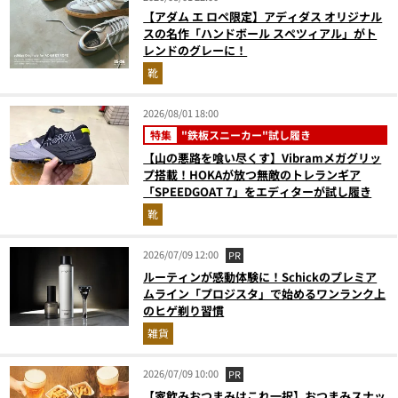
【アダム エ ロペ限定】アディダス オリジナル
スの名作「ハンドボール スペツィアル」がト
レンドのグレーに！
靴
2026/08/01 18:00
特集
"鉄板スニーカー"試し履き
【山の悪路を喰い尽くす】Vibramメガグリッ
プ搭載！HOKAが放つ無敵のトレランギア
「SPEEDGOAT 7」をエディターが試し履き
靴
2026/07/09 12:00
PR
ルーティンが感動体験に！Schickのプレミア
ムライン「プロジスタ」で始めるワンランク上
のヒゲ剃り習慣
雑貨
2026/07/09 10:00
PR
【家飲みおつまみはこれ一択】おつまみスナッ