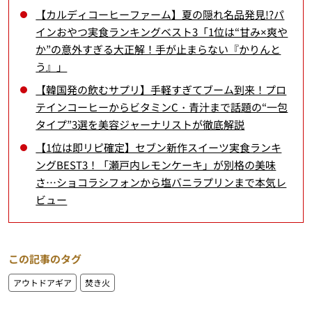
【カルディコーヒーファーム】夏の隠れ名品発見!?パ
インおやつ実食ランキングベスト3「1位は“甘み×爽や
か”の意外すぎる大正解！手が止まらない『かりんと
う』」
【韓国発の飲むサプリ】手軽すぎてブーム到来！プロ
テインコーヒーからビタミンC・青汁まで話題の“一包
タイプ”3選を美容ジャーナリストが徹底解説
【1位は即リピ確定】セブン新作スイーツ実食ランキ
ングBEST3！「瀬戸内レモンケーキ」が別格の美味
さ…ショコラシフォンから塩バニラプリンまで本気レ
ビュー
この記事のタグ
アウトドアギア
焚き火