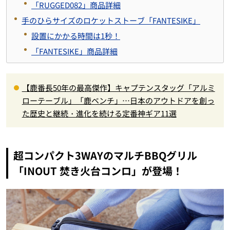
「RUGGED082」商品詳細
手のひらサイズのロケットストーブ「FANTESIKE」
設置にかかる時間は1秒！
「
FANTESIKE
」商品詳細
【鹿番長50年の最高傑作】キャプテンスタッグ「アルミ
ローテーブル」「鹿ベンチ」…日本のアウトドアを創っ
た歴史と継続・進化を続ける定番神ギア11選
超コンパクト
3WAY
のマルチ
BBQ
グリル
「
INOUT
焚き火台コンロ」が登場！