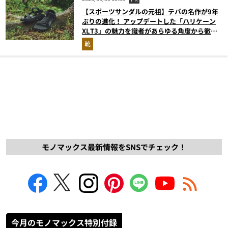
【スポーツサンダルの元祖】テバの名作が9年
ぶりの進化！ アップデートした「ハリケーン
XLT3」の魅力を識者があらゆる角度から徹底
解説！
靴
モノマックス最新情報をSNSでチェック！
今月のモノマックス特別付録