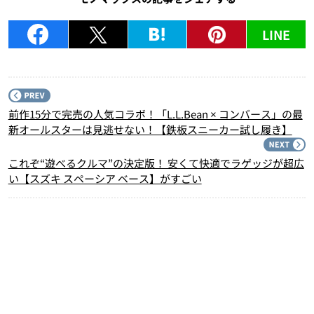
LINE
P
前作15分で完売の人気コラボ！「L.L.Bean × コンバース」の最
新オールスターは見逃せない！【鉄板スニーカー試し履き】
N
これぞ“遊べるクルマ”の決定版！ 安くて快適でラゲッジが超広
い【スズキ スペーシア ベース】がすごい