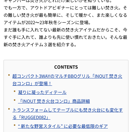
キャンパーは焚き火がどれだけ楽しいかを知っている。
でも一方で、アウトドアビギナーにとっては難しい焚き火。そ
の難しい焚き火が最も簡単に、そして暖かく、また楽しくなる
アイテムが2022〜23年秋冬シーズンに登場。
まだ誰も手に入れてない最新の焚き火アイテムだからこそ、今
すぐ手に入れて、誰よりも先に使い慣れておきたい。そんな最
新の焚き火アイテム３選を紹介する。
CONTENTS
超コンパクト
3WAY
のマルチ
BBQ
グリル「
INOUT
焚き火
台コンロ」が登場！
凝りに凝ったディテール
「I
NOUT
焚き火台コンロ」商品詳細
トランスフォームしてテーブルにも焚き火台にも変化す
る「RUGGED082」
“
新たな野営スタイル” に必要な最低限のギア