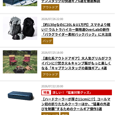
テンスタッグの快適ギア6選を徹底解説
アウトドア
2026/07/26 22:00
【約130gなのに20L＆U1万円】スマホより軽
い!? ウルトラハイカー御用達OverLabの新作
「パラグライダー素材バックパック」に大注目
バッグ
2026/07/25 18:00
【進化系アウトドアギア】大人気グリルがフラ
イパンに!?焚き火＆キャンプ飯がもっと楽しく
なる「キャプテンスタッグの最強ギア」4選
アウトドア
2026/07/22 20:00
特集
涼しい！「猛暑対策グッズ」
【ハードクーラーが厚さ11cmに!?】コールマ
ン初の折りたたみクーラーほか、“猛暑の外遊
びを制覇”するためのクールギア傑作3選