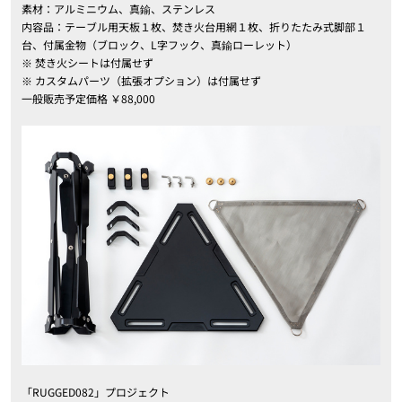
素材：アルミニウム、真鍮、ステンレス
内容品：テーブル用天板１枚、焚き火台用網１枚、折りたたみ式脚部１
台、付属金物（ブロック、L字フック、真鍮ローレット）
※ 焚き火シートは付属せず
※ カスタムパーツ（拡張オプション）は付属せず
一般販売予定価格 ￥88,000
「RUGGED082」プロジェクト