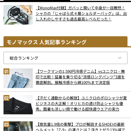
【MonoMax付録】ガバッと開いて中身が一目瞭然！
シャカの「じゃばら式４層ショルダーバッグ」は、出
し入れのしやすさも過去最高レベルだった！
モノマックス 人気記事ランキング
【ワークマンの1,590円冷感デニム】vsユニクロ・無
印で比較！猛暑を乗り切る“涼感ロングパンツ”3選を
徹底解剖。接触冷感から綿100%まで決定版
【汗だく通勤からの解放】ユニクロのポロシャツが夏
ビジネスの大正解！オリヒカの透け防止シャツも優
秀。酷暑も涼しい顔で働ける超快適ウエアの実力
【換気量1.9倍の衝撃】プロが解説するSHOEIの最新
ヘルメット「Z-9」の凄さとは？浮き上がり13%減で