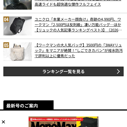
高速ライドも超快適な傑作フルフェイス
ユニクロ「本業メーカー顔負け」奇跡の4,990円、ワ
ークマン「2,500円は反則級」凄い万能バッグ…ほか
【リュックの人気記事ランキングベスト3】（2026年
6月版）
【ワークマンの大人気バッグ】3500円の「3WAYリュ
ック」をマニアが絶賛！“しごできカバン”が撥水防汚
で評判以上に優秀だった
ランキング一覧を見る
最新号のご案内