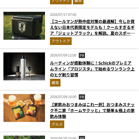
アウトドア
雑貨
2026/07/17 07:00
【コールマンが熱中症対策の最適解】今しか買
えない日本代表限定モデルも！クールすぎるギ
ア「ジェットブラック」を解説。夏のスポーツ
応援＆レジャーの強い味方
アウトドア
2026/07/09 12:00
PR
ルーティンが感動体験に！Schickのプレミア
ムライン「プロジスタ」で始めるワンランク上
のヒゲ剃り習慣
雑貨
2026/07/09 10:00
PR
【家飲みおつまみはこれ一択】おつまみスナッ
ク不二家「ホームサクッと」で簡単＆極上の家
飲み体験
グルメ
2026/06/30 10:00
PR