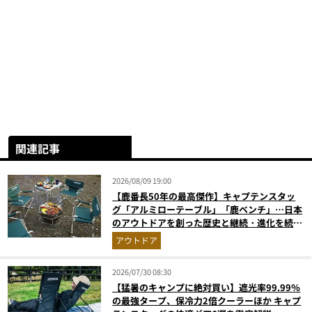
関連記事
2026/08/09 19:00
【鹿番長50年の最高傑作】キャプテンスタッ
グ「アルミローテーブル」「鹿ベンチ」…日本
のアウトドアを創った歴史と継続・進化を続け
る定番神ギア11選
アウトドア
2026/07/30 08:30
【猛暑のキャンプに絶対買い】遮光率99.99％
の最強タープ、保冷力2倍クーラーほか キャプ