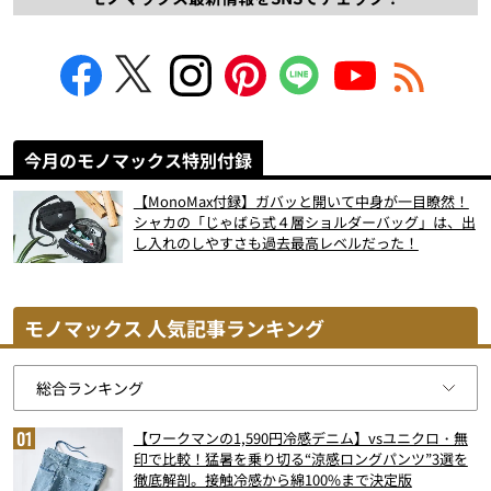
今月のモノマックス特別付録
【MonoMax付録】ガバッと開いて中身が一目瞭然！
シャカの「じゃばら式４層ショルダーバッグ」は、出
し入れのしやすさも過去最高レベルだった！
モノマックス 人気記事ランキング
【ワークマンの1,590円冷感デニム】vsユニクロ・無
印で比較！猛暑を乗り切る“涼感ロングパンツ”3選を
徹底解剖。接触冷感から綿100%まで決定版