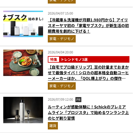
2026/04/07 15:00
【冷蔵庫＆洗濯機が月額1,980円から】アイリ
スオーヤマ初の「家電サブスク」が新生活の初
期費用を劇的に下げる！
家電・デジモノ
2026/04/04 20:00
特集
トレンドモノ3選
【自宅でプロ級ドリップ】豆の計量までおまか
せで最強タイパ！シロカの超本格全自動コーヒ
ーメーカーほか、「QOL爆上がり」の傑作調
理家電3選
家電・デジモノ
2026/07/09 12:00
PR
ルーティンが感動体験に！Schickのプレミア
ムライン「プロジスタ」で始めるワンランク上
のヒゲ剃り習慣
雑貨