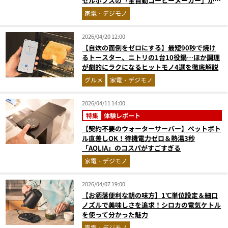
セルホブスの「全自動コーヒーメーカー」が優
秀すぎた…
家電・デジモノ
2026/04/20 12:00
【自炊の面倒をゼロにする】最短90秒で焼け
るトースター、ニトリの1台10役鍋…ほか調理
が劇的にラクになるヒットモノ4選を徹底解説
グルメ
家電・デジモノ
2026/04/11 14:00
特集
体験レポート
【契約不要のウォーターサーバー】ペットボト
ル直差しOK！待機電力ゼロ＆熱湯3秒
「AQLIA」のコスパがすごすぎる
家電・デジモノ
2026/04/07 19:00
【お洒落便利な朝の味方】1℃単位設定＆細口
ノズルで美味しさを追求！シロカの電気ケトル
を使って分かった魅力
家電・デジモノ