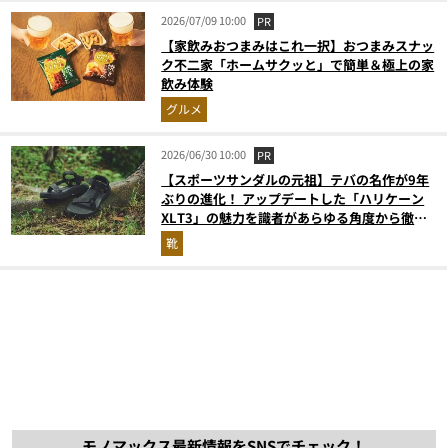
2026/07/09 10:00
PR
【家飲みおつまみはこれ一択】おつまみスナッ
ク不二家「ホームサクッと」で簡単＆極上の家
飲み体験
グルメ
2026/06/30 10:00
PR
【スポーツサンダルの元祖】テバの名作が9年
ぶりの進化！ アップデートした「ハリケーン
XLT3」の魅力を識者があらゆる角度から徹底
解説！
靴
モノマックス最新情報をSNSでチェック！