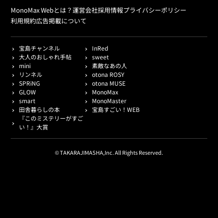
MonoMax Webとは？
運営会社
採用情報
プライバシーポリシー
利用規約
広告掲載について
宝島チャンネル
InRed
大人のおしゃれ手帖
sweet
mini
素敵なあの人
リンネル
otona ROSY
SPRiNG
otona MUSE
GLOW
MonoMax
smart
MonoMaster
田舎暮らしの本
宝島すごい！WEB
『このミステリーがすご
い！』大賞
© TAKARAJIMASHA,Inc. All Rights Reserved.