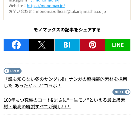
Website：
https://monomax.jp/
お問い合わせ：monomaxofficial@takarajimasha.co.jp
モノマックスの記事をシェアする
LINE
P
「誰も知らない冬のサンダル⁉」ナンガの超機能的素材を採用
した“あったか～い”コラボ！
N
100年もつ究極のコート⁉まさに“一生モノ”といえる最上級素
材・最高の縫製すべてが美しい！