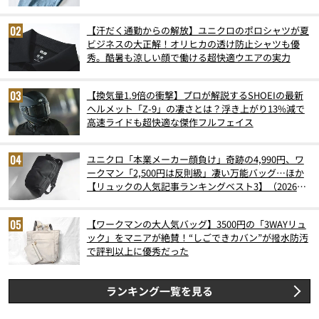
【汗だく通勤からの解放】ユニクロのポロシャツが夏
ビジネスの大正解！オリヒカの透け防止シャツも優
秀。酷暑も涼しい顔で働ける超快適ウエアの実力
【換気量1.9倍の衝撃】プロが解説するSHOEIの最新
ヘルメット「Z-9」の凄さとは？浮き上がり13%減で
高速ライドも超快適な傑作フルフェイス
ユニクロ「本業メーカー顔負け」奇跡の4,990円、ワ
ークマン「2,500円は反則級」凄い万能バッグ…ほか
【リュックの人気記事ランキングベスト3】（2026年
6月版）
【ワークマンの大人気バッグ】3500円の「3WAYリュ
ック」をマニアが絶賛！“しごできカバン”が撥水防汚
で評判以上に優秀だった
ランキング一覧を見る