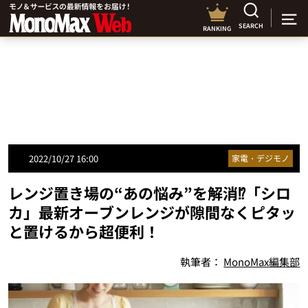
SEARCH
RANKING
2022/10/27 16:00
家電・デジモノ
レンジ置き場の“あの悩み”を解消⁉「シロ
カ」最新オーブンレンジが隙間なくピタッ
と置けるから超便利！
執筆者：
MonoMax編集部