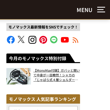
MENU
モノマックス最新情報をSNSでチェック！
今月のモノマックス特別付録
【MonoMax付録】ガバッと開い
て中身が一目瞭然！シャカの
「じゃばら式４層ショルダーバ
ッグ」は、出し入れのしやすさ
も過去最高レベルだった！
モノマックス 人気記事ランキング