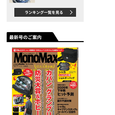
者が語る「GWR-B3000」最
新ムーブメントの衝撃
ランキング一覧を見る
最新号のご案内