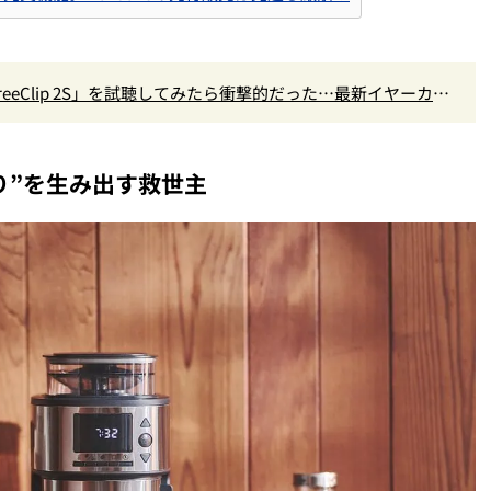
eeClip 2S」を試聴してみたら衝撃的だった…最新イヤーカフ
り”を生み出す救世主