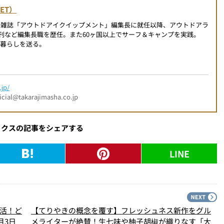
NET）
の雑誌「アウトドアイクイップメント」編集長に就任以降、アウトドアラ
創刊など編集長職を歴任。また60ヶ国以上でサーフ＆キャンプを実践。
暮らしを送る。
jp/
l@takarajimasha.co.jp
ックスの記事をシェアする
LINE
PREV
N
復活！ど
【てりやきの概念を覆す】フレッシュネス新作をグル
月3日
メライターが絶賛！生七味や柚子胡椒が織りなす「大