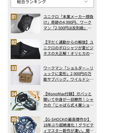
ユニクロ「本業メーカー顔負
け」奇跡の4,990円、ワーク
マン「2,500円は反則級」凄
い万能バッグ…ほか【リュッ
クの人気記事ランキングベス
【汗だく通勤からの解放】ユ
ト3】（2026年6月版）
ニクロのポロシャツが夏ビジ
ネスの大正解！オリヒカの透
け防止シャツも優秀。酷暑も
涼しい顔で働ける超快適ウエ
ワークマン「ショルダー⇔リ
アの実力
ュックに変形」2,900円の万
能サブバッグ、ワイルドシン
グス“水に強い”初コラボ付
録…ほか【休日バッグの人気
【MonoMax付録】ガバッと
記事ランキングベスト3】
開いて中身が一目瞭然！シャ
（2026年6月版）
カの「じゃばら式４層ショル
ダーバッグ」は、出し入れの
しやすさも過去最高レベルだ
【G-SHOCKの最高傑作か】
った！
18年ぶり超絶進化！グラビテ
ィマスター新作が凄い。開発