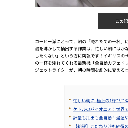
この記
コーヒー派にとって、朝の「淹れたての一杯」
湯を沸かして抽出する作業は、忙しい朝にはか
したくない」という方に朗報です！イギリスの
の一杯を淹れてくれる最新機「全自動カフェドリッ
ジェットライターが、朝の時間を劇的に変える
忙しい朝に“極上の1杯”と“
ケトルのパイオニア！世界
計量も抽出も全自動！湯温
【総評】こだわり派も納得の