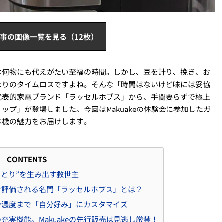
事の画像一覧を見る（12枚）
は何物にも代えがたい至福の時間。しかし、豆を計り、挽き、お
なりのタイムロスですよね。そんな「時間はないけど味には妥協
代表的家電ブランド「ラッセルホブス」から、手間要らずで極上
プ」が登場しました。今回はMakuakeの体験会に参加したガ
本機の魅力をお届けします。
CONTENTS
ゆとり”を生み出す救世主
で評価される名門「ラッセルホブス」とは？
や濃度まで「自分好み」にカスタマイズ
充実機能。Makuakeの先行販売は見逃し厳禁！