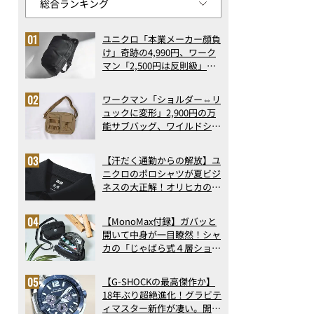
ユニクロ「本業メーカー顔負
け」奇跡の4,990円、ワーク
マン「2,500円は反則級」凄
い万能バッグ…ほか【リュッ
クの人気記事ランキングベス
ワークマン「ショルダー⇔リ
ト3】（2026年6月版）
ュックに変形」2,900円の万
能サブバッグ、ワイルドシン
グス“水に強い”初コラボ付
録…ほか【休日バッグの人気
【汗だく通勤からの解放】ユ
記事ランキングベスト3】
ニクロのポロシャツが夏ビジ
（2026年6月版）
ネスの大正解！オリヒカの透
け防止シャツも優秀。酷暑も
涼しい顔で働ける超快適ウエ
【MonoMax付録】ガバッと
アの実力
開いて中身が一目瞭然！シャ
カの「じゃばら式４層ショル
ダーバッグ」は、出し入れの
しやすさも過去最高レベルだ
【G-SHOCKの最高傑作か】
った！
18年ぶり超絶進化！グラビテ
ィマスター新作が凄い。開発