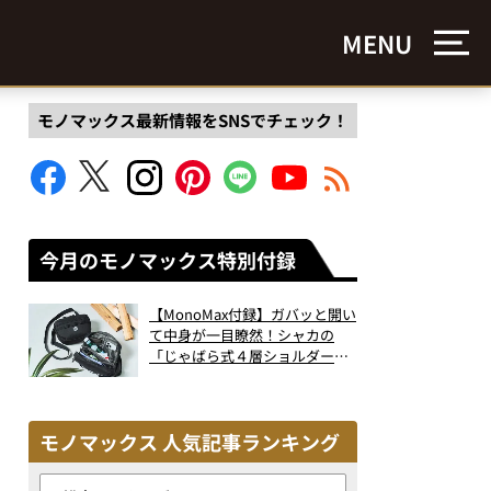
MENU
モノマックス最新情報をSNSでチェック！
今月のモノマックス特別付録
【MonoMax付録】ガバッと開い
て中身が一目瞭然！シャカの
「じゃばら式４層ショルダーバ
ッグ」は、出し入れのしやすさ
も過去最高レベルだった！
モノマックス 人気記事ランキング