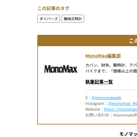
この記事のタグ
ダイバーズ
機械式時計
こ
MonoMax編集部
カバン、財布、腕時計、ア
バイクまで、「価格以上の価
執筆記事一覧
X：
@monomaxweb
Instagram：
@monomax_tkj
Website：
https://monomax.
お問い合わせ：monomaxofficia
モノマ