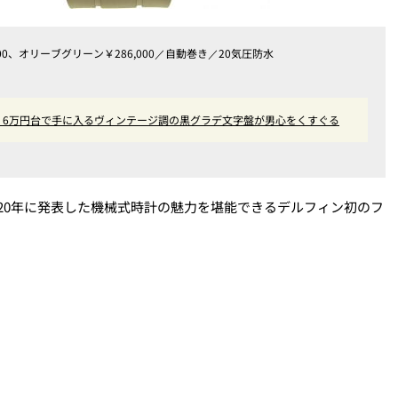
00、オリーブグリーン￥286,000／自動巻き／20気圧防水
作！6万円台で手に入るヴィンテージ調の黒グラデ文字盤が男心をくすぐる
020年に発表した機械式時計の魅力を堪能できるデルフィン初のフ