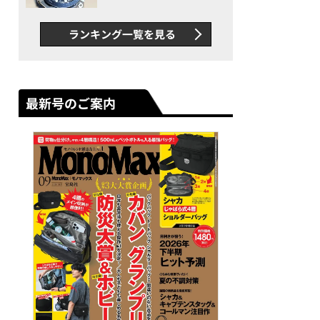
者が語る「GWR-B3000」最
新ムーブメントの衝撃
ランキング一覧を見る
最新号のご案内