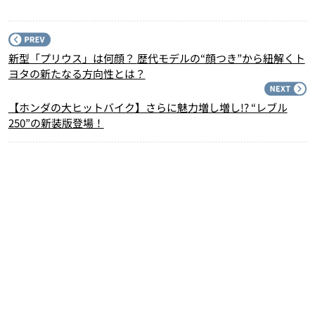
P
新型「プリウス」は何顔？ 歴代モデルの“顔つき”から紐解くト
ヨタの新たなる方向性とは？
N
【ホンダの大ヒットバイク】さらに魅力増し増し!? “レブル
250”の新装版登場！