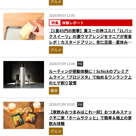
グルメ
2026/08/03 12:00
特集
体験レポート
【1食45円の衝撃】業スーの神コスパ「1Lパッ
クスイーツ」の激ウマアレンジをマニアが実食
レポ！カスタードプリン、杏仁豆腐…夏休みの
おやつに最強すぎた
グルメ
2026/07/09 12:00
PR
ルーティンが感動体験に！Schickのプレミア
ムライン「プロジスタ」で始めるワンランク上
のヒゲ剃り習慣
雑貨
2026/07/09 10:00
PR
【家飲みおつまみはこれ一択】おつまみスナッ
ク不二家「ホームサクッと」で簡単＆極上の家
飲み体験
グルメ