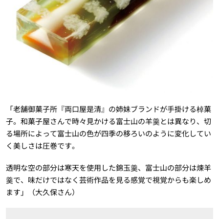
「老舗御菓子所『両口屋是清』の姉妹ブランドが手掛ける棹菓
子。和菓子屋さんで時々見かける富士山の羊羹とは異なり、切
る場所によって富士山の色が四季の移ろいのように変化してい
く美しさは圧巻です。
透明な空の部分は寒天を使用した錦玉羹、富士山の部分は煉羊
羹で、味だけではなく芸術作品を見る感覚で視覚からも楽しめ
ます」（大久保さん）