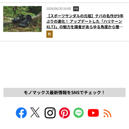
2026/06/30 10:00
PR
【スポーツサンダルの元祖】テバの名作が9年
ぶりの進化！ アップデートした「ハリケーン
XLT3」の魅力を識者があらゆる角度から徹底
解説！
靴
モノマックス最新情報をSNSでチェック！