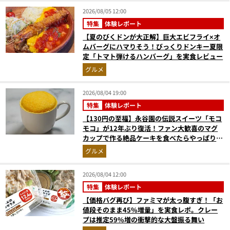
2026/08/05 12:00
特集
体験レポート
【夏のびくドンが大正解】巨大エビフライ×オ
ムバーグにハマりそう！びっくりドンキー夏限
定「トマト弾けるハンバーグ」を実食レビュー
グルメ
2026/08/04 19:00
特集
体験レポート
【130円の至福】永谷園の伝説スイーツ「モコ
モコ」が12年ぶり復活！ファン大歓喜のマグ
カップで作る絶品ケーキを食べたらやっぱり最
高にウマかった
グルメ
2026/08/04 12:00
特集
体験レポート
【価格バグ再び】ファミマが太っ腹すぎ！「お
値段そのまま45%増量」を実食レポ。クレー
プは推定59%増の衝撃的な大盤振る舞い