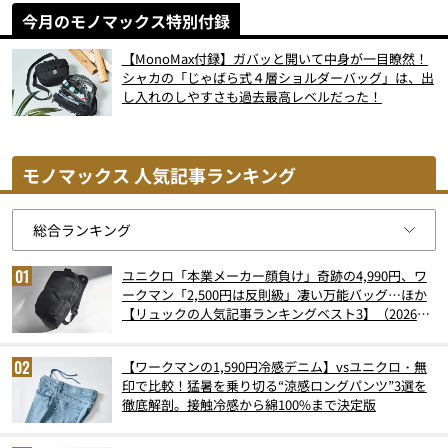
今月のモノマックス特別付録
【MonoMax付録】ガバッと開いて中身が一目瞭然！
シャカの「じゃばら式４層ショルダーバッグ」は、出
し入れのしやすさも過去最高レベルだった！
モノマックス 人気記事ランキング
ユニクロ「本業メーカー顔負け」奇跡の4,990円、ワ
ークマン「2,500円は反則級」凄い万能バッグ…ほか
【リュックの人気記事ランキングベスト3】（2026年
6月版）
【ワークマンの1,590円冷感デニム】vsユニクロ・無
印で比較！猛暑を乗り切る“涼感ロングパンツ”3選を
徹底解剖。接触冷感から綿100%まで決定版