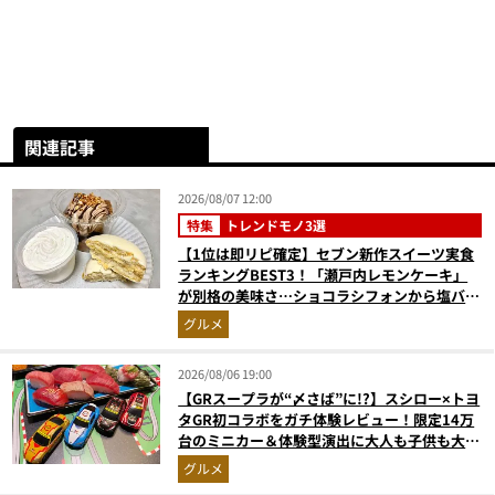
関連記事
2026/08/07 12:00
特集
トレンドモノ3選
【1位は即リピ確定】セブン新作スイーツ実食
ランキングBEST3！「瀬戸内レモンケーキ」
が別格の美味さ…ショコラシフォンから塩バニ
ラプリンまで本気レビュー
グルメ
2026/08/06 19:00
【GRスープラが“〆さば”に!?】スシロー×トヨ
タGR初コラボをガチ体験レビュー！限定14万
台のミニカー＆体験型演出に大人も子供も大興
奮間違いなし
グルメ