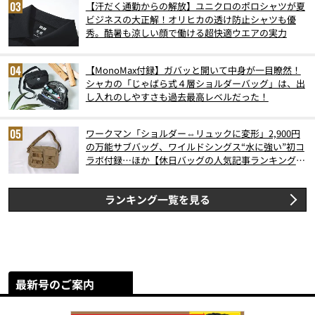
【汗だく通勤からの解放】ユニクロのポロシャツが夏
ビジネスの大正解！オリヒカの透け防止シャツも優
秀。酷暑も涼しい顔で働ける超快適ウエアの実力
【MonoMax付録】ガバッと開いて中身が一目瞭然！
シャカの「じゃばら式４層ショルダーバッグ」は、出
し入れのしやすさも過去最高レベルだった！
ワークマン「ショルダー⇔リュックに変形」2,900円
の万能サブバッグ、ワイルドシングス“水に強い”初コ
ラボ付録…ほか【休日バッグの人気記事ランキングベ
スト3】（2026年6月版）
ランキング一覧を見る
最新号のご案内