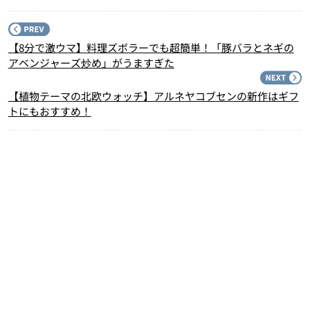
P
【8分で激ウマ】料理ズボラーでも超簡単！「豚バラとネギの
アベンジャーズ炒め」がうますぎた
N
【植物テーマの北欧ウォッチ】アルネヤコブセンの新作はギフ
トにもおすすめ！