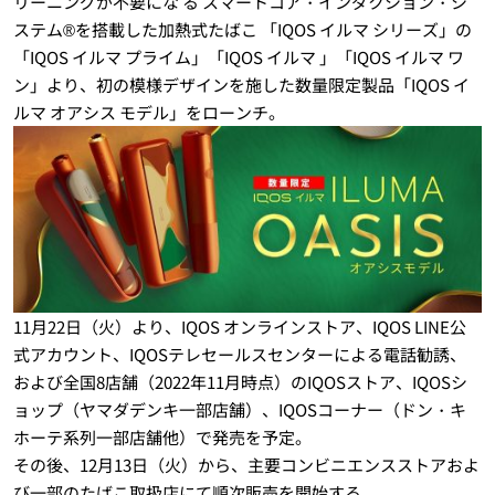
リーニングが不要にな る スマートコア・インダクション・シ
ステム®を搭載した加熱式たばこ 「IQOS イルマ シリーズ」の
「IQOS イルマ プライム」「IQOS イルマ 」「IQOS イルマ ワ
ン」より、初の模様デザインを施した数量限定製品「IQOS イ
ルマ オアシス モデル」をローンチ。
11月22日（火）より、IQOS オンラインストア、IQOS LINE公
式アカウント、IQOSテレセールスセンターによる電話勧誘、
および全国8店舗（2022年11月時点）のIQOSストア、IQOSシ
ョップ（ヤマダデンキ一部店舗）、IQOSコーナー（ドン・キ
ホーテ系列一部店舗他）で発売を予定。
その後、12月13日（火）から、主要コンビニエンスストアおよ
び一部のたばこ取扱店にて順次販売を開始する。