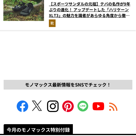
【スポーツサンダルの元祖】テバの名作が9年
ぶりの進化！ アップデートした「ハリケーン
XLT3」の魅力を識者があらゆる角度から徹底
解説！
靴
モノマックス最新情報をSNSでチェック！
今月のモノマックス特別付録