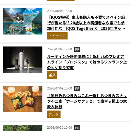
2026/06/08 15:00
【IQOS特報】来店も購入も不要でスペイン旅
行が当たる!? 20歳以上の喫煙者なら誰でも参
加可能な「IQOS Together X」2026年キャン
ペーンがスタート
トピックス
2026/07/09 12:00
PR
ルーティンが感動体験に！Schickのプレミア
ムライン「プロジスタ」で始めるワンランク上
のヒゲ剃り習慣
雑貨
2026/07/09 10:00
PR
【家飲みおつまみはこれ一択】おつまみスナッ
ク不二家「ホームサクッと」で簡単＆極上の家
飲み体験
グルメ
2026/06/30 10:00
PR