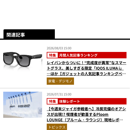
関連記事
2026/08/03 15:00
特集
月間人気記事ランキング
レイバンからついに！“完成度が異常”なスマー
トグラス、美しすぎる限定「IQOS ILUMA i」
…ほか【ガジェットの人気記事ランキングベス
ト3】（2026年6月版）
家電・デジモノ
2026/07/31 15:00
特集
体験レポート
【今週末ジャイガ参戦者へ】冷房完備のオアシ
スが出現!? 喫煙者が歓喜するPloom
LOUNGE（プルーム・ラウンジ）現地レポ。
涼しい特設喫煙所で音楽の余韻とともに一服
トピックス