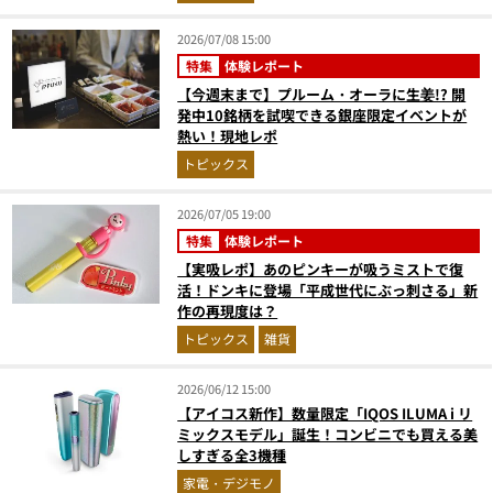
を！
2026/07/08 15:00
特集
体験レポート
【今週末まで】プルーム・オーラに生姜!? 開
発中10銘柄を試喫できる銀座限定イベントが
熱い！現地レポ
トピックス
2026/07/05 19:00
特集
体験レポート
【実吸レポ】あのピンキーが吸うミストで復
活！ドンキに登場「平成世代にぶっ刺さる」新
作の再現度は？
トピックス
雑貨
2026/06/12 15:00
【アイコス新作】数量限定「IQOS ILUMA i リ
ミックスモデル」誕生！コンビニでも買える美
しすぎる全3機種
家電・デジモノ