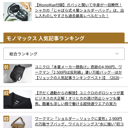
【MonoMax付録】ガバッと開いて中身が一目瞭然！
シャカの「じゃばら式４層ショルダーバッグ」は、出
し入れのしやすさも過去最高レベルだった！
モノマックス 人気記事ランキング
ユニクロ「本業メーカー顔負け」奇跡の4,990円、ワ
ークマン「2,500円は反則級」凄い万能バッグ…ほか
【リュックの人気記事ランキングベスト3】（2026年
6月版）
【汗だく通勤からの解放】ユニクロのポロシャツが夏
ビジネスの大正解！オリヒカの透け防止シャツも優
秀。酷暑も涼しい顔で働ける超快適ウエアの実力
ワークマン「ショルダー⇔リュックに変形」2,900円
の万能サブバッグ、ワイルドシングス“水に強い”初コ