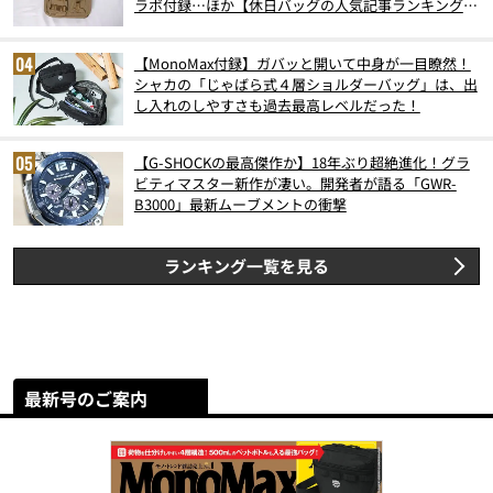
ラボ付録…ほか【休日バッグの人気記事ランキングベ
スト3】（2026年6月版）
【MonoMax付録】ガバッと開いて中身が一目瞭然！
シャカの「じゃばら式４層ショルダーバッグ」は、出
し入れのしやすさも過去最高レベルだった！
【G-SHOCKの最高傑作か】18年ぶり超絶進化！グラ
ビティマスター新作が凄い。開発者が語る「GWR-
B3000」最新ムーブメントの衝撃
ランキング一覧を見る
最新号のご案内