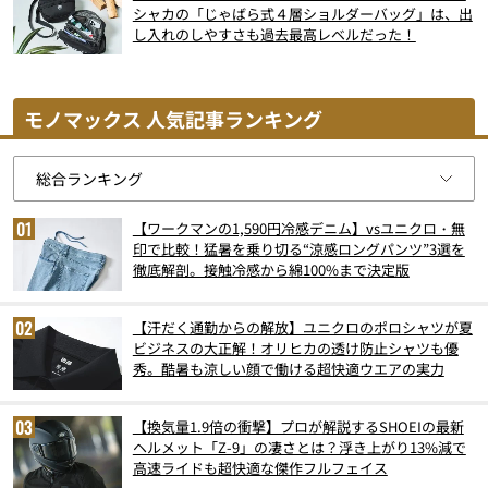
シャカの「じゃばら式４層ショルダーバッグ」は、出
し入れのしやすさも過去最高レベルだった！
モノマックス 人気記事ランキング
【ワークマンの1,590円冷感デニム】vsユニクロ・無
印で比較！猛暑を乗り切る“涼感ロングパンツ”3選を
徹底解剖。接触冷感から綿100%まで決定版
【汗だく通勤からの解放】ユニクロのポロシャツが夏
ビジネスの大正解！オリヒカの透け防止シャツも優
秀。酷暑も涼しい顔で働ける超快適ウエアの実力
【換気量1.9倍の衝撃】プロが解説するSHOEIの最新
ヘルメット「Z-9」の凄さとは？浮き上がり13%減で
高速ライドも超快適な傑作フルフェイス