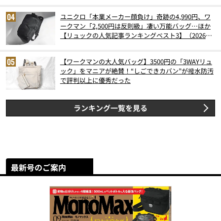
ユニクロ「本業メーカー顔負け」奇跡の4,990円、ワ
ークマン「2,500円は反則級」凄い万能バッグ…ほか
【リュックの人気記事ランキングベスト3】（2026年
6月版）
【ワークマンの大人気バッグ】3500円の「3WAYリュ
ック」をマニアが絶賛！“しごできカバン”が撥水防汚
で評判以上に優秀だった
ランキング一覧を見る
最新号のご案内