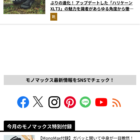
ぶりの進化！ アップデートした「ハリケーン
XLT3」の魅力を識者があらゆる角度から徹底
解説！
靴
モノマックス最新情報をSNSでチェック！
今月のモノマックス特別付録
【MonoMax付録】ガバッと開いて中身が一目瞭然！