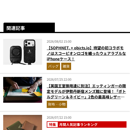
関連記事
2026/08/02 15:00
【SOPHNET. × objcts.io】待望の初コラボモ
ノはスコーピオンロゴを纏ったウェアラブルな
iPhoneケース！
バッグ
雑貨
2026/07/25 22:00
【英国王室御用達に別注】エッティンガーの限
定モデルが伊勢丹新宿メンズ館に登場！「ボト
ルグリーン＆ネイビー」2色の最高峰レザーグ
ッズに注目
財布・小物
2026/07/22 15:00
特集
月間人気記事ランキング