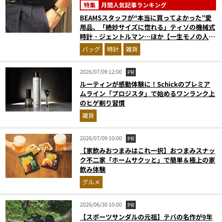
特集
月間人気記事ランキング
BEAMSスタッフが“本当に買ってよかった”愛
用品、「絶妙サイズに惚れる」ティソの機械式
時計・ジェントルマン…ほか【一生モノの人気
記事ランキングベスト3】（2026年5月版）
バッグ
時計
雑貨
2026/07/09 12:00
PR
ルーティンが感動体験に！Schickのプレミア
ムライン「プロジスタ」で始めるワンランク上
のヒゲ剃り習慣
雑貨
2026/07/09 10:00
PR
【家飲みおつまみはこれ一択】おつまみスナッ
ク不二家「ホームサクッと」で簡単＆極上の家
飲み体験
グルメ
2026/06/30 10:00
PR
【スポーツサンダルの元祖】テバの名作が9年