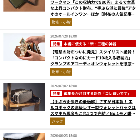
ワークマン「この収納力で980円」まるで本革
な上品コンパクト財布、“手ぶら派に最強”アタ
オのオールインワン…ほか【財布の人気記事ラ
ンキングベスト3】（2026年6月版）
財布・小物
2026/07/20 18:00
特集
本当に使える！新・三種の神器
【理想の財布ついに発見】スタイリスト絶賛！
「コンパクトなのにカード10枚入る収納力」
クランプのアコーディオンウォレットを徹底レ
ビュー。使い込むほどにツヤが出るプエブロレ
財布・小物
ザーも優秀
2026/07/02 18:00
特集
編集長が注目する新作「コレ買いです」
【手ぶら街歩きの最適解】さすが日本製！ エ
ルゴポックの高級レザー製ウォレットバッグは
スマホも現金もこれ1つで完結／No.1モノ雑誌
編集長のお墨付き『コレ買いです』Vol.168
バッグ
2026/06/23 15:00