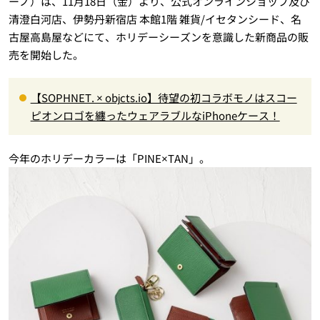
ーノ）は、11月18日（金）より、公式オンラインショップ及び
清澄白河店、伊勢丹新宿店 本館1階 雑貨/イセタンシード、名
古屋高島屋などにて、ホリデーシーズンを意識した新商品の販
売を開始した。
【SOPHNET. × objcts.io】待望の初コラボモノはスコー
ピオンロゴを纏ったウェアラブルなiPhoneケース！
今年のホリデーカラーは「PINE×TAN」。