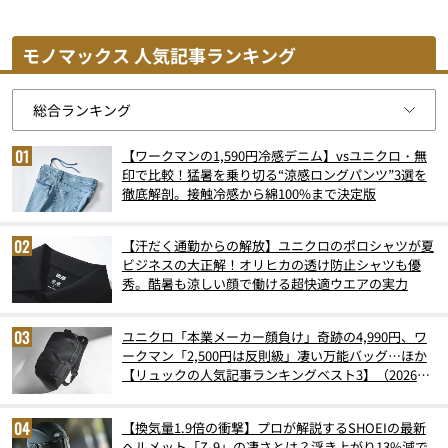
モノマックス 人気記事ランキング
【ワークマンの1,590円冷感デニム】vsユニクロ・無
印で比較！猛暑を乗り切る“涼感ロングパンツ”3選を
徹底解剖。接触冷感から綿100%まで決定版
【汗だく通勤からの解放】ユニクロのポロシャツが夏
ビジネスの大正解！オリヒカの透け防止シャツも優
秀。酷暑も涼しい顔で働ける超快適ウエアの実力
ユニクロ「本業メーカー顔負け」奇跡の4,990円、ワ
ークマン「2,500円は反則級」凄い万能バッグ…ほか
【リュックの人気記事ランキングベスト3】（2026年
6月版）
【換気量1.9倍の衝撃】プロが解説するSHOEIの最新
ヘルメット「Z-9」の凄さとは？浮き上がり13%減で