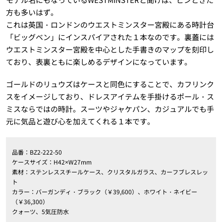
方も多いはず。
これは英国・ロンドンのウエストミンスター宮殿にある時計台
「ビッグベン」にインスパイアされた１本なのです。裏蓋には
ウエストミンスター宮殿を中心とした手書きのマップを刻印し
ており、表裏ともに楽しめるデザインになっています。
ゴールドのリュウズはケースと同色にすることで、カフリンク
スをイメージしており、ドレスアイテムを手掛けるポール・ス
ミスならではの時計。スーツやジャケパン、カジュアルでも手
元に気品と遊び心を加えてくれる１本です。
品番：BZ2-222-50
ケースサイズ：H42×W27mm
素材：ステンレススチールケース、クリスタルガラス、カーフブレスレッ
ト
カラー：バーガンディ・ブラック（￥39,600）、ホワイト・ネイビー
（￥36,300）
クォーツ、5気圧防水