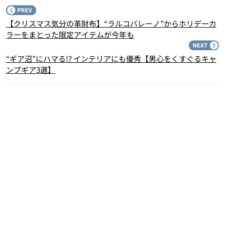
P
【クリスマス気分の革財布】“ラルコバレーノ”からホリデーカ
ラーをまとった限定アイテムが今年も
N
“ギア沼”にハマる!? インテリアにも優秀【男心をくすぐるキャ
ンプギア3選】