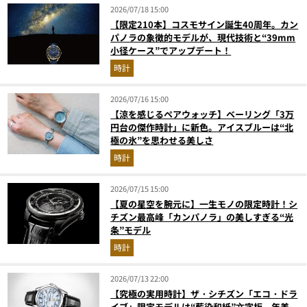
2026/07/18 15:00
【限定210本】コスモサイン誕生40周年。カン
パノラの象徴的モデルが、現代技術と“39mm
小径ケース”でアップデート！
時計
2026/07/16 15:00
【涼を感じるペアウォッチ】ベーリング「3万
円台の傑作時計」に新色。アイスブルーは“北
極の氷”を思わせる美しさ
時計
2026/07/15 15:00
【夏の星空を腕元に】一生モノの限定時計！シ
チズン最高峰「カンパノラ」の美しすぎる“光
条”モデル
時計
2026/07/13 22:00
【究極の実用時計】ザ・シチズン「エコ・ドラ
イブ」限定モデルは“藍染和紙”⽂字板。年差