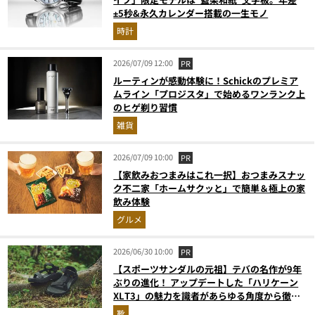
±5秒&永久カレンダー搭載の一生モノ
時計
2026/07/09 12:00
PR
ルーティンが感動体験に！Schickのプレミア
ムライン「プロジスタ」で始めるワンランク上
のヒゲ剃り習慣
雑貨
2026/07/09 10:00
PR
【家飲みおつまみはこれ一択】おつまみスナッ
ク不二家「ホームサクッと」で簡単＆極上の家
飲み体験
グルメ
2026/06/30 10:00
PR
【スポーツサンダルの元祖】テバの名作が9年
ぶりの進化！ アップデートした「ハリケーン
XLT3」の魅力を識者があらゆる角度から徹底
解説！
靴