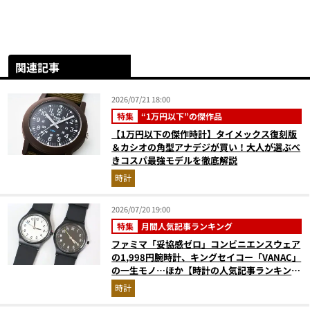
関連記事
2026/07/21 18:00
特集
“1万円以下”の傑作品
【1万円以下の傑作時計】タイメックス復刻版
＆カシオの角型アナデジが買い！大人が選ぶべ
きコスパ最強モデルを徹底解説
時計
2026/07/20 19:00
特集
月間人気記事ランキング
ファミマ「妥協感ゼロ」コンビニエンスウェア
の1,998円腕時計、キングセイコー「VANAC」
の一生モノ…ほか【時計の人気記事ランキング
ベスト3】（2026年6月版）
時計