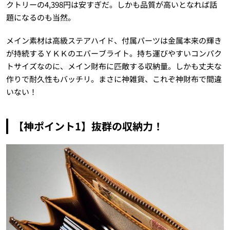
クトリーの
4
,
398
円は安すぎだ。しかも品質が高いとなれば話
題になるのも当然。
メイン素材は高級ステアハイド、付属パーツは金属本来の輝き
が持続するＹＫＫのエバーブライト。持ち運びやすいコンパク
トサイズなのに、メイン財布に匹敵する収納量。しかも丈夫な
作りで耐久性もバッチリ。まさに神雑貨、これぞ神財布で間違
いない！
【神ポイント1】抜群の収納力！