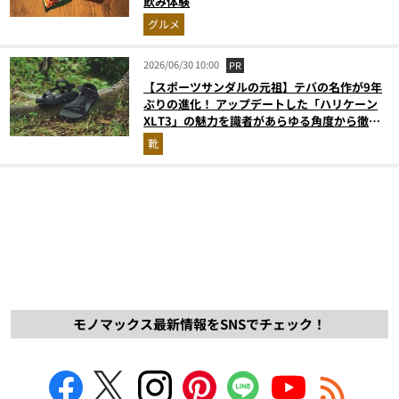
飲み体験
グルメ
2026/06/30 10:00
PR
【スポーツサンダルの元祖】テバの名作が9年
ぶりの進化！ アップデートした「ハリケーン
XLT3」の魅力を識者があらゆる角度から徹底
解説！
靴
モノマックス最新情報をSNSでチェック！