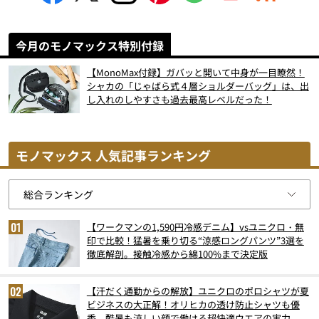
今月のモノマックス特別付録
【MonoMax付録】ガバッと開いて中身が一目瞭然！
シャカの「じゃばら式４層ショルダーバッグ」は、出
し入れのしやすさも過去最高レベルだった！
モノマックス 人気記事ランキング
【ワークマンの1,590円冷感デニム】vsユニクロ・無
印で比較！猛暑を乗り切る“涼感ロングパンツ”3選を
徹底解剖。接触冷感から綿100%まで決定版
【汗だく通勤からの解放】ユニクロのポロシャツが夏
ビジネスの大正解！オリヒカの透け防止シャツも優
秀。酷暑も涼しい顔で働ける超快適ウエアの実力