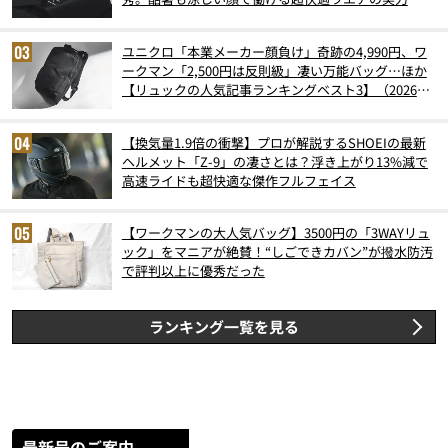
ユニクロ「本業メーカー顔負け」奇跡の4,990円、ワ
ークマン「2,500円は反則級」凄い万能バッグ…ほか
【リュックの人気記事ランキングベスト3】（2026年
6月版）
【換気量1.9倍の衝撃】プロが解説するSHOEIの最新
ヘルメット「Z-9」の凄さとは？浮き上がり13%減で
高速ライドも超快適な傑作フルフェイス
【ワークマンの大人気バッグ】3500円の「3WAYリュ
ック」をマニアが絶賛！“しごできカバン”が撥水防汚
で評判以上に優秀だった
ランキング一覧を見る
最新号のご案内