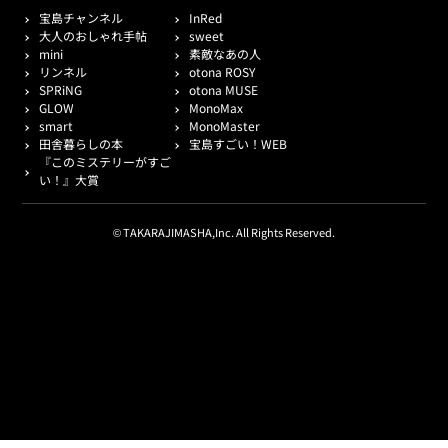
宝島チャンネル
InRed
大人のおしゃれ手帖
sweet
mini
素敵なあの人
リンネル
otona ROSY
SPRiNG
otona MUSE
GLOW
MonoMax
smart
MonoMaster
田舎暮らしの本
宝島すごい！WEB
『このミステリーがすご
い！』大賞
© TAKARAJIMASHA,Inc. All Rights Reserved.