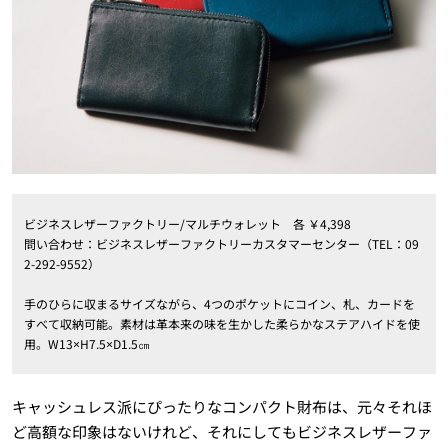
ビジネスレザーファクトリー/マルチウォレット 各 ￥
4
,
398
問い合わせ：ビジネスレザーファクトリーカスタマーセンター（
TEL
：
09
2-292-9552）
手のひらに収まるサイズながら、
4
つのポケットにコイン、札、カードを
すべて収納可能。素材は革本来の味を生かした柔らかなステアハイドを使
用。
W13×H7.5×D1.5
㎝
キャッシュレス派にぴったりなコンパクト財布は、元々それほ
ど高額な印象はないけれど、それにしてもビジネスレザーファ