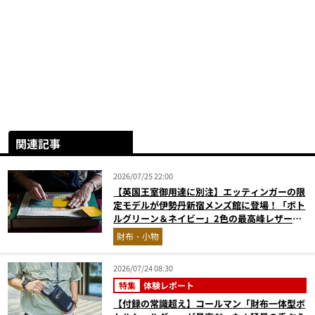
関連記事
2026/07/25 22:00
【英国王室御用達に別注】エッティンガーの限
定モデルが伊勢丹新宿メンズ館に登場！「ボト
ルグリーン＆ネイビー」2色の最高峰レザーグ
ッズに注目
財布・小物
2026/07/24 08:30
特集
体験レポート
【付録の常識超え】コールマン「財布一体型ボ