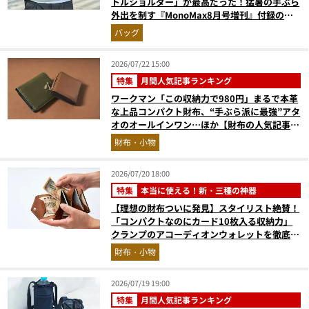
トルショルダー」が最高だった！猛暑の手ぶら
外出を制す『MonoMax8月号増刊』付録の実
力をスタイリストが徹底レポ
バッグ
2026/07/22 15:00
特集
月間人気記事ランキング
ワークマン「この収納力で980円」まるで本革
な上品コンパクト財布、“手ぶら派に最強”アタ
オのオールインワン…ほか【財布の人気記事ラ
ンキングベスト3】（2026年6月版）
財布・小物
2026/07/20 18:00
特集
本当に使える！新・三種の神器
【理想の財布ついに発見】スタイリスト絶賛！
「コンパクトなのにカード10枚入る収納力」
クランプのアコーディオンウォレットを徹底レ
ビュー。使い込むほどにツヤが出るプエブロレ
財布・小物
ザーも優秀
2026/07/19 19:00
特集
月間人気記事ランキング