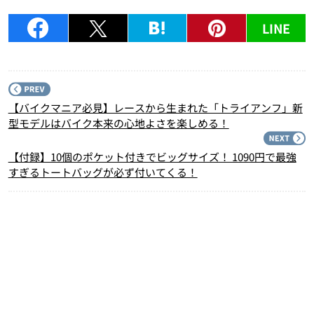
LINE
P
【バイクマニア必見】レースから生まれた「トライアンフ」新
型モデルはバイク本来の心地よさを楽しめる！
N
【付録】10個のポケット付きでビッグサイズ！ 1090円で最強
すぎるトートバッグが必ず付いてくる！