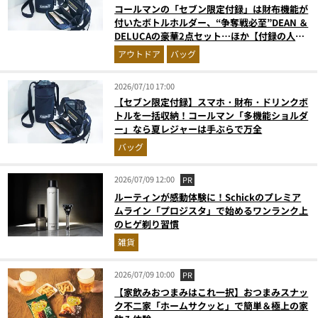
コールマンの「セブン限定付録」は財布機能が
付いたボトルホルダー、“争奪戦必至”DEAN ＆
DELUCAの豪華2点セット…ほか【付録の人気
記事ランキングベスト3】（2026年6月版）
アウトドア
バッグ
2026/07/10 17:00
【セブン限定付録】スマホ・財布・ドリンクボ
トルを一括収納！コールマン「多機能ショルダ
ー」なら夏レジャーは手ぶらで万全
バッグ
2026/07/09 12:00
PR
ルーティンが感動体験に！Schickのプレミア
ムライン「プロジスタ」で始めるワンランク上
のヒゲ剃り習慣
雑貨
2026/07/09 10:00
PR
【家飲みおつまみはこれ一択】おつまみスナッ
ク不二家「ホームサクッと」で簡単＆極上の家