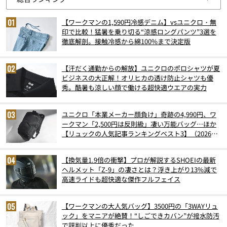
【ワークマンの1,590円冷感デニム】vsユニクロ・無
印で比較！猛暑を乗り切る“涼感ロングパンツ”3選を
徹底解剖。接触冷感から綿100%まで決定版
【汗だく通勤からの解放】ユニクロのポロシャツが夏
ビジネスの大正解！オリヒカの透け防止シャツも優
秀。酷暑も涼しい顔で働ける超快適ウエアの実力
ユニクロ「本業メーカー顔負け」奇跡の4,990円、ワ
ークマン「2,500円は反則級」凄い万能バッグ…ほか
【リュックの人気記事ランキングベスト3】（2026年
6月版）
【換気量1.9倍の衝撃】プロが解説するSHOEIの最新
ヘルメット「Z-9」の凄さとは？浮き上がり13%減で
高速ライドも超快適な傑作フルフェイス
【ワークマンの大人気バッグ】3500円の「3WAYリュ
ック」をマニアが絶賛！“しごできカバン”が撥水防汚
で評判以上に優秀だった