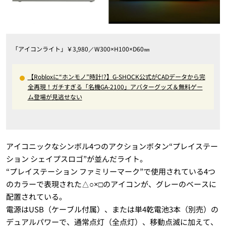
「アイコンライト」￥3,980／W300×H100×D60㎜
【Robloxに“ホンモノ”時計!?】G-SHOCK公式がCADデータから完
全再現！ガチすぎる「名機GA-2100」アバターグッズ＆無料ゲー
ム登場が見逃せない
アイコニックなシンボル4つのアクションボタン“プレイステー
ション シェイプスロゴ”が並んだライト。
“プレイステーション ファミリーマーク”で使用されている4つ
のカラーで表現された△○×□のアイコンが、グレーのベースに
配置されている。
電源はUSB（ケーブル付属）、または単4乾電池3本（別売）の
デュアルパワーで、通常点灯（全点灯）、移動点滅に加えて、