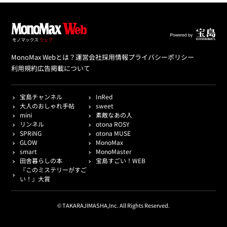
MonoMax Webとは？
運営会社
採用情報
プライバシーポリシー
利用規約
広告掲載について
宝島チャンネル
InRed
大人のおしゃれ手帖
sweet
mini
素敵なあの人
リンネル
otona ROSY
SPRiNG
otona MUSE
GLOW
MonoMax
smart
MonoMaster
田舎暮らしの本
宝島すごい！WEB
『このミステリーがすご
い！』大賞
© TAKARAJIMASHA,Inc. All Rights Reserved.