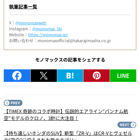
執筆記事一覧
X：
@monomaxweb
Instagram：
@monomax_tkj
Website：
https://monomax.jp/
お問い合わせ：monomaxofficial@takarajimasha.co.jp
モノマックスの記事をシェアする
LINE
P
【TIMEX 奇跡のコラボ時計】伝説的エアライン“パンナム航
空”モデルのクロノ、3針に大注目！
N
【待ち遠しいホンダのSUV】新型「ZR-V」はCR-Vとヴェゼル
の“空白”に投入された新カテゴリー