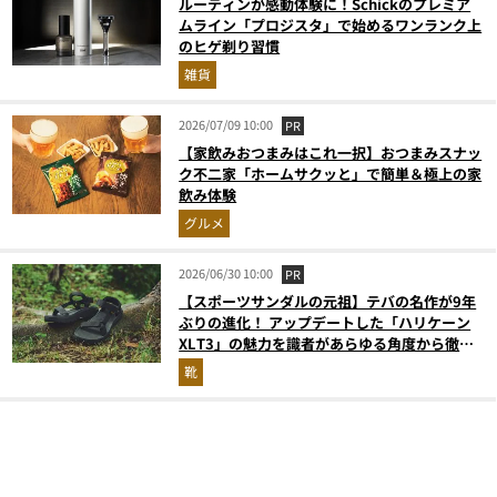
ルーティンが感動体験に！Schickのプレミア
ムライン「プロジスタ」で始めるワンランク上
のヒゲ剃り習慣
雑貨
2026/07/09 10:00
PR
【家飲みおつまみはこれ一択】おつまみスナッ
ク不二家「ホームサクッと」で簡単＆極上の家
飲み体験
グルメ
2026/06/30 10:00
PR
【スポーツサンダルの元祖】テバの名作が9年
ぶりの進化！ アップデートした「ハリケーン
XLT3」の魅力を識者があらゆる角度から徹底
解説！
靴