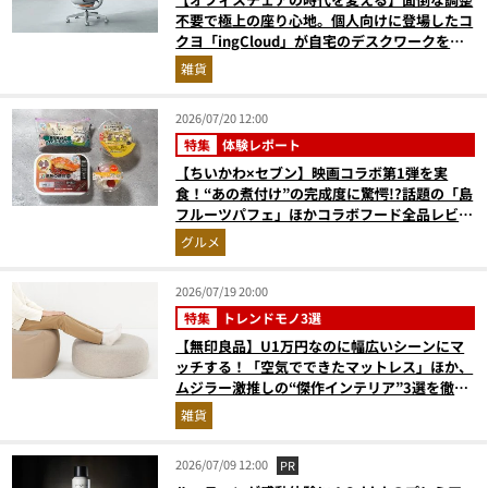
不要で極上の座り心地。個人向けに登場したコ
クヨ「ingCloud」が自宅のデスクワークを激
変させる3つの理由
雑貨
2026/07/20 12:00
特集
体験レポート
【ちいかわ×セブン】映画コラボ第1弾を実
食！“あの煮付け”の完成度に驚愕!?話題の「島
フルーツパフェ」ほかコラボフード全品レビュ
ー
グルメ
2026/07/19 20:00
特集
トレンドモノ3選
【無印良品】U1万円なのに幅広いシーンにマ
ッチする！「空気でできたマットレス」ほか、
ムジラー激推しの“傑作インテリア”3選を徹底
解説
雑貨
2026/07/09 12:00
PR