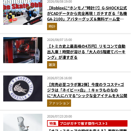
2026/08/08 19:00
【Robloxに“ホンモノ”時計!?】G-SHOCK公式
がCADデータから完全再現！ガチすぎる「名機
GA-2100」アバターグッズ＆無料ゲーム登場
が見逃せない
時計
2026/08/07 15:00
【トミカ史上最高峰の4万円】リモコンで自動
出入庫！時間が溶ける「大人の5階建てパーキ
ング」が凄すぎる
雑貨
2026/07/26 16:00
【完売必至コラボ第2弾】今度のラコステ×ゴ
ジラは「ネイビー×白」！キャラものなの
に“大人にハマる”シックな全アイテムを大公開
ファッション
2026/07/23 20:00
特集
プロがガチで推す傑作ベスト3
【オフィスチェアの時代を変える】面倒な調整