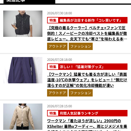
2026/07/30 18:00
特集
編集長が注目する新作「コレ買いです」
【究極の着るクーラー】ペルチェ×ファンで圧
倒的！スノーピークの冷却ベストを編集長が徹
底レビュー。炎天下でも“寒さ”を味わえる本気
のギア『コレ買いです』Vol.172
アウトドア
ファッション
2026/07/28 18:00
特集
涼しい！「猛暑対策グッズ」
【ワークマン】猛暑でも着る方が涼しい「表面
温度-10℃の氷撃ウェア」をレビュー！“腕だけ
濡らすのが正解”の気化冷却機能が凄い
アウトドア
ファッション
2026/07/28 15:00
特集
月間人気記事ランキング
ワークマン「着たほうが涼しい」2900円の
XShelter 暑熱αフーディー、雨とジメジメを乗