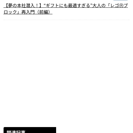
【夢の本社潜入！】“ギフトにも最適すぎる”大人の「レゴⓇブ
ロック」再入門（前編）
関連記事