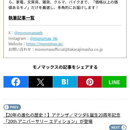
ら、家電、文房具、雑貨、クルマ、バイクまで、「価格以上の価
値あるモノ」だけを厳選し、多角的にお届けします！
執筆記事一覧
X：
@monomaxweb
Instagram：
@monomax_tkj
Website：
https://monomax.jp/
お問い合わせ：monomaxofficial@takarajimasha.co.jp
モノマックスの記事をシェアする
LINE
P
【20年の進化の歴史！】アテンザ／マツダ6 誕生20周年記念
「20th アニバーサリー エディション」が登場
N