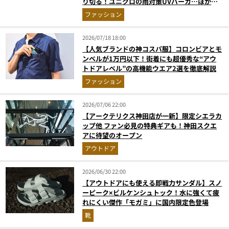
り切る！ユニクロの雨対策UVパーカ…ほか
【アウターの人気記事ランキングベスト3】
ファッション
（2026年6月版）
2026/07/18 18:00
【人気ブランドの神コスパ服】コロンビアとモ
ンベルが1万円以下！街着にも超優秀な“アウ
トドアレベル”の高機能ウエア2選を徹底解説
ファッション
2026/07/06 22:00
【アークテリクス神田店が一新】限定シエラカ
ップ他 ファン必見の特典ギアも！神田スクエ
アに待望のオープン
アウトドア
2026/06/30 22:00
【アウトドアにも使える即戦力サンダル】スノ
ーピーク×ビルケンシュトック！水に強くて疲
れにくい傑作「モガミ」に国内限定色登場
靴