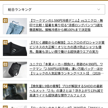
【ワークマンの1,590円冷感デニム】vsユニクロ・無
印で比較！猛暑を乗り切る“涼感ロングパンツ”3選を
徹底解剖。接触冷感から綿100%まで決定版
【汗だく通勤からの解放】ユニクロのポロシャツが夏
ビジネスの大正解！オリヒカの透け防止シャツも優
秀。酷暑も涼しい顔で働ける超快適ウエアの実力
ユニクロ「本業メーカー顔負け」奇跡の4,990円、ワ
ークマン「2,500円は反則級」凄い万能バッグ…ほか
【リュックの人気記事ランキングベスト3】（2026年
6月版）
【換気量1.9倍の衝撃】プロが解説するSHOEIの最新
ヘルメット「Z-9」の凄さとは？浮き上がり13%減で
高速ライドも超快適な傑作フルフェイス
【ワークマンの大人気バッグ】3500円の「3WAYリュ