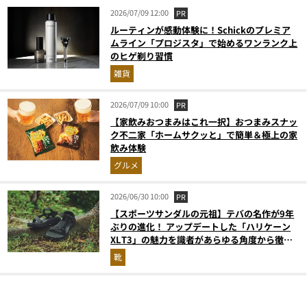
2026/07/09 12:00
PR
ルーティンが感動体験に！Schickのプレミア
ムライン「プロジスタ」で始めるワンランク上
のヒゲ剃り習慣
雑貨
2026/07/09 10:00
PR
【家飲みおつまみはこれ一択】おつまみスナッ
ク不二家「ホームサクッと」で簡単＆極上の家
飲み体験
グルメ
2026/06/30 10:00
PR
【スポーツサンダルの元祖】テバの名作が9年
ぶりの進化！ アップデートした「ハリケーン
XLT3」の魅力を識者があらゆる角度から徹底
解説！
靴