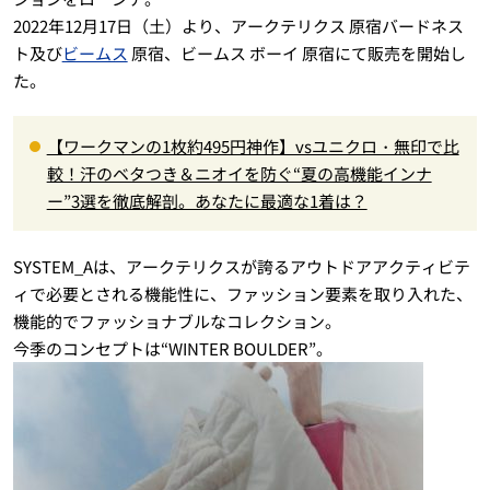
2022年12月17日（土）より、アークテリクス 原宿バードネス
ト及び
ビームス
原宿、ビームス ボーイ 原宿にて販売を開始し
た。
【ワークマンの1枚約495円神作】vsユニクロ・無印で比
較！汗のベタつき＆ニオイを防ぐ“夏の高機能インナ
ー”3選を徹底解剖。あなたに最適な1着は？
SYSTEM_Aは、アークテリクスが誇るアウトドアアクティビテ
ィで必要とされる機能性に、ファッション要素を取り入れた、
機能的でファッショナブルなコレクション。
今季のコンセプトは“WINTER BOULDER”。