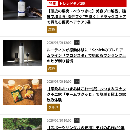
特集
トレンドモノ3選
【頭皮の悪臭・ベタつきに】美容プロ解説、猛
暑で増える“脂性フケ”を防ぐ！ドラッグストア
で買える優秀ヘアケア3選
雑貨
2026/07/09 12:00
PR
ルーティンが感動体験に！Schickのプレミア
ムライン「プロジスタ」で始めるワンランク上
のヒゲ剃り習慣
雑貨
2026/07/09 10:00
PR
【家飲みおつまみはこれ一択】おつまみスナッ
ク不二家「ホームサクッと」で簡単＆極上の家
飲み体験
グルメ
2026/06/30 10:00
PR
【スポーツサンダルの元祖】テバの名作が9年