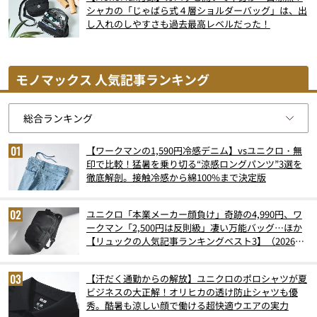
シャカの「じゃばら式４層ショルダーバッグ」は、出
し入れのしやすさも過去最高レベルだった！
モノマックス 人気記事ランキング
【ワークマンの1,590円冷感デニム】vsユニクロ・無
印で比較！猛暑を乗り切る“涼感ロングパンツ”3選を
徹底解剖。接触冷感から綿100%まで決定版
ユニクロ「本業メーカー顔負け」奇跡の4,990円、ワ
ークマン「2,500円は反則級」凄い万能バッグ…ほか
【リュックの人気記事ランキングベスト3】（2026年
6月版）
【汗だく通勤からの解放】ユニクロのポロシャツが夏
ビジネスの大正解！オリヒカの透け防止シャツも優
秀。酷暑も涼しい顔で働ける超快適ウエアの実力