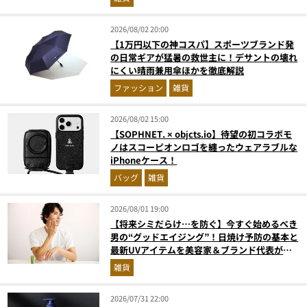
2026/08/02 20:00
【1万円以下の神コスパ】スポーツブランド発
の日常ギアが猛暑の救世主に！デサントの壊れ
にくい晴雨兼用傘ほかを徹底解説
ファッション
雑貨
2026/08/02 15:00
【SOPHNET. × objcts.io】待望の初コラボモ
ノはスコーピオンロゴを纏ったウェアラブルな
iPhoneケース！
バッグ
雑貨
2026/08/01 19:00
【将来シミだらけ…を防ぐ】今すぐ始めるべき
男の“グッドエイジング”！日焼け予防の基本と
最新UVアイテムを美容家＆ブランド代表がプ
ロ目線で指南／大人の価値向上研究所
雑貨
2026/07/31 22:00