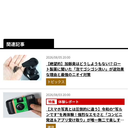
関連記事
2026/08/05 20:00
【絶望的】加齢臭はどうしようもない!? ロー
ト製薬に聞いた「泡でゴシゴシ洗い」が逆効果
な理由と最強のニオイ対策
トピックス
2026/08/03 20:00
特集
体験レポート
【スマホ写真とは圧倒的に違う】令和の“写ル
ンです”を再体験！強烈なエモさと「コンビニ
発送＆アプリ受け取り」が唯一無二で楽しすぎ
た
雑貨