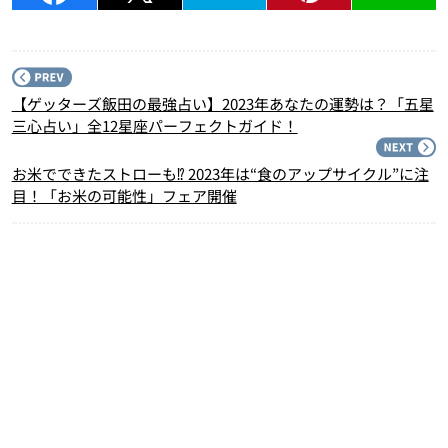
P
【ゲッターズ飯田の最強占い】2023年あなたの運勢は？「五星
三心占い」全12星座パーフェクトガイド！
N
お米でできたストローも⁉︎ 2023年は“食のアップサイクル”に注
目！「お米の可能性」フェア開催