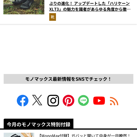
ぶりの進化！ アップデートした「ハリケーン
XLT3」の魅力を識者があらゆる角度から徹底
解説！
靴
モノマックス最新情報をSNSでチェック！
今月のモノマックス特別付録
【MonoMax付録】ガバッと開いて中身が一目瞭然！