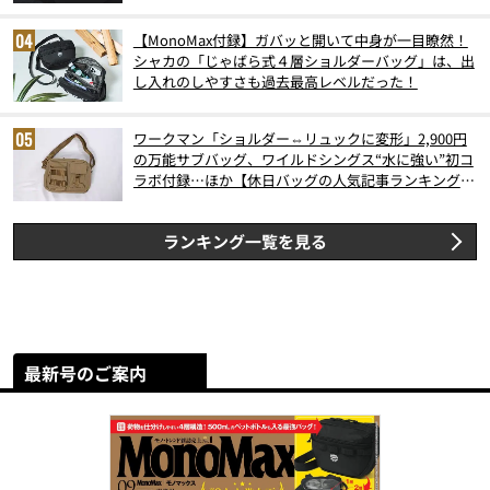
【MonoMax付録】ガバッと開いて中身が一目瞭然！
シャカの「じゃばら式４層ショルダーバッグ」は、出
し入れのしやすさも過去最高レベルだった！
ワークマン「ショルダー⇔リュックに変形」2,900円
の万能サブバッグ、ワイルドシングス“水に強い”初コ
ラボ付録…ほか【休日バッグの人気記事ランキングベ
スト3】（2026年6月版）
ランキング一覧を見る
最新号のご案内