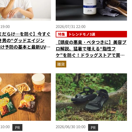
 19:00
2026/07/31 22:00
ミだらけ…を防ぐ】今すぐ
特集
トレンドモノ3選
き男の“グッドエイジン
【頭皮の悪臭・ベタつきに】美容プ
焼け予防の基本と最新UVア
ロ解説、猛暑で増える“脂性フ
美容家＆ブランド代表がプ
ケ”を防ぐ！ドラッグストアで買え
指南／大人の価値向上研究
る優秀ヘアケア3選
雑貨
 10:00
2026/06/30 10:00
PR
PR