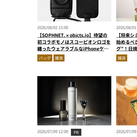
2026/08/02 15:00
2026/08/01
【SOPHNET. × objcts.io】待望の
【将来シ
初コラボモノはスコーピオンロゴを
始めるべ
纏ったウェアラブルなiPhoneケー
グ”！日
ス！
イテムを
バッグ
雑貨
雑貨
ロ目線で
所
2026/07/09 12:00
2026/07/09
PR