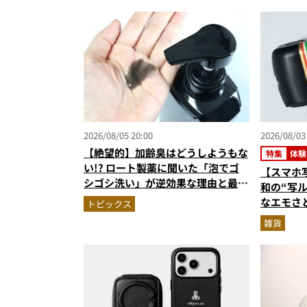
2026/08/05 20:00
2026/08/03
【絶望的】加齢臭はどうしようもな
特集
体験
い!? ロート製薬に聞いた「泡でゴ
【スマホ
シゴシ洗い」が逆効果な理由と最強
和の“写
のニオイ対策
なエモさ
トピックス
受け取り
雑貨