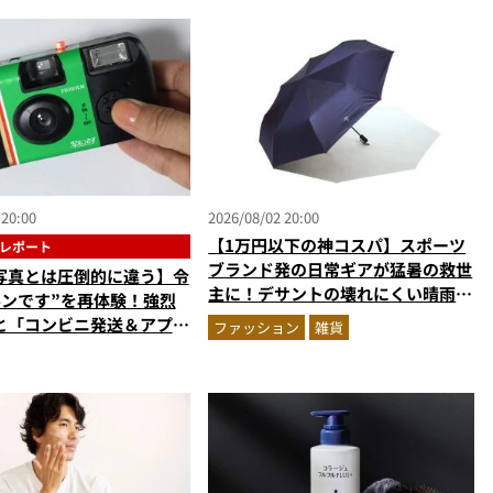
 20:00
2026/08/02 20:00
【1万円以下の神コスパ】スポーツ
レポート
ブランド発の日常ギアが猛暑の救世
写真とは圧倒的に違う】令
主に！デサントの壊れにくい晴雨兼
ルンです”を再体験！強烈
用傘ほかを徹底解説
と「コンビニ発送＆アプリ
ファッション
雑貨
」が唯一無二で楽しすぎた