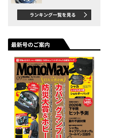
者が語る「GWR-B3000」最
新ムーブメントの衝撃
ランキング一覧を見る
最新号のご案内