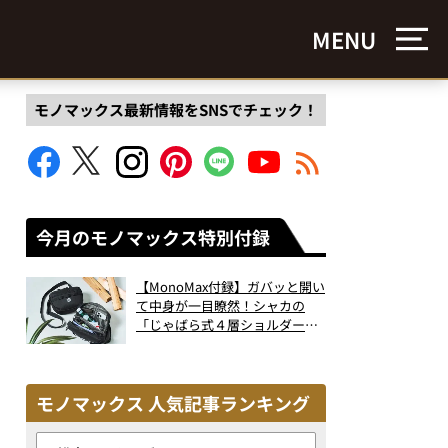
MENU
モノマックス最新情報をSNSでチェック！
今月のモノマックス特別付録
【MonoMax付録】ガバッと開い
て中身が一目瞭然！シャカの
「じゃばら式４層ショルダーバ
ッグ」は、出し入れのしやすさ
も過去最高レベルだった！
モノマックス 人気記事ランキング