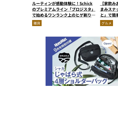
ルーティンが感動体験に！Schick
【家飲み
のプレミアムライン「プロジスタ」
まみスナ
で始めるワンランク上のヒゲ剃り習
と」で簡
慣
雑貨
グルメ