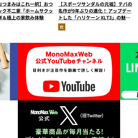
おつまみはこれ一択】おつ
【スポーツサンダルの元祖】テバの
ック不二家「ホームサクッ
名作が9年ぶりの進化！ アップデー
単＆極上の家飲み体験
トした「ハリケーン XLT3」の魅力
を識者があらゆる角度から徹底解
靴
説！