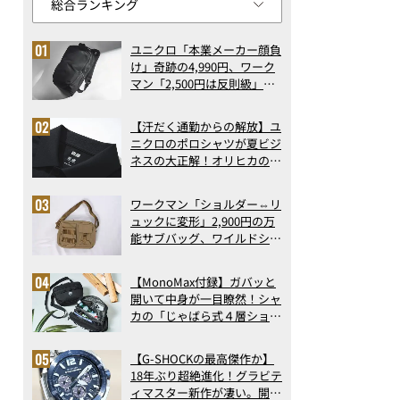
ユニクロ「本業メーカー顔負
け」奇跡の4,990円、ワーク
マン「2,500円は反則級」凄
い万能バッグ…ほか【リュッ
クの人気記事ランキングベス
【汗だく通勤からの解放】ユ
ト3】（2026年6月版）
ニクロのポロシャツが夏ビジ
ネスの大正解！オリヒカの透
け防止シャツも優秀。酷暑も
涼しい顔で働ける超快適ウエ
ワークマン「ショルダー⇔リ
アの実力
ュックに変形」2,900円の万
能サブバッグ、ワイルドシン
グス“水に強い”初コラボ付
録…ほか【休日バッグの人気
【MonoMax付録】ガバッと
記事ランキングベスト3】
開いて中身が一目瞭然！シャ
（2026年6月版）
カの「じゃばら式４層ショル
ダーバッグ」は、出し入れの
しやすさも過去最高レベルだ
【G-SHOCKの最高傑作か】
った！
18年ぶり超絶進化！グラビテ
ィマスター新作が凄い。開発