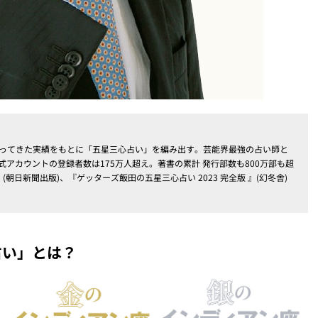
占ってきた実績をもとに「五星三心占い」を編み出す。芸能界最強の占い師と
式アカウントの登録者数は175万人超え。著書の累計 発行部数も800万部も超
(朝日新聞出版)、『ゲッターズ飯田の五星三心占い 2023 完全版 』(幻冬舎)
占い」とは？