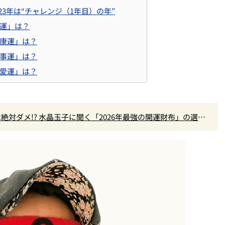
23年は“チャレンジ（1年目）の年”
運」は？
康運」は？
事運」は？
愛運」は？
絶対ダメ!? 水晶玉子に聞く「2026年最強の開運財布」の選び