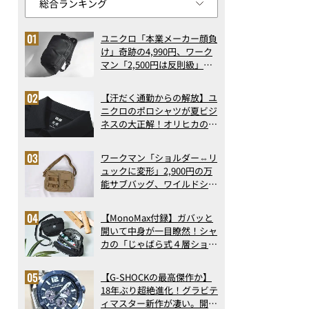
ユニクロ「本業メーカー顔負
け」奇跡の4,990円、ワーク
マン「2,500円は反則級」凄
い万能バッグ…ほか【リュッ
クの人気記事ランキングベス
【汗だく通勤からの解放】ユ
ト3】（2026年6月版）
ニクロのポロシャツが夏ビジ
ネスの大正解！オリヒカの透
け防止シャツも優秀。酷暑も
涼しい顔で働ける超快適ウエ
ワークマン「ショルダー⇔リ
アの実力
ュックに変形」2,900円の万
能サブバッグ、ワイルドシン
グス“水に強い”初コラボ付
録…ほか【休日バッグの人気
【MonoMax付録】ガバッと
記事ランキングベスト3】
開いて中身が一目瞭然！シャ
（2026年6月版）
カの「じゃばら式４層ショル
ダーバッグ」は、出し入れの
しやすさも過去最高レベルだ
【G-SHOCKの最高傑作か】
った！
18年ぶり超絶進化！グラビテ
ィマスター新作が凄い。開発