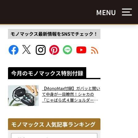
MENU
モノマックス最新情報をSNSでチェック！
今月のモノマックス特別付録
【MonoMax付録】ガバッと開い
て中身が一目瞭然！シャカの
「じゃばら式４層ショルダーバ
ッグ」は、出し入れのしやすさ
も過去最高レベルだった！
モノマックス 人気記事ランキング