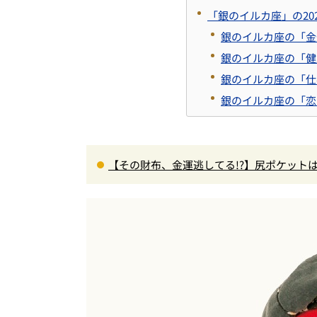
「銀のイルカ座」の20
銀のイルカ座の「金
銀のイルカ座の「健
銀のイルカ座の「仕
銀のイルカ座の「恋
【その財布、金運逃してる!?】尻ポケットは
方と運気を下げるNG行為