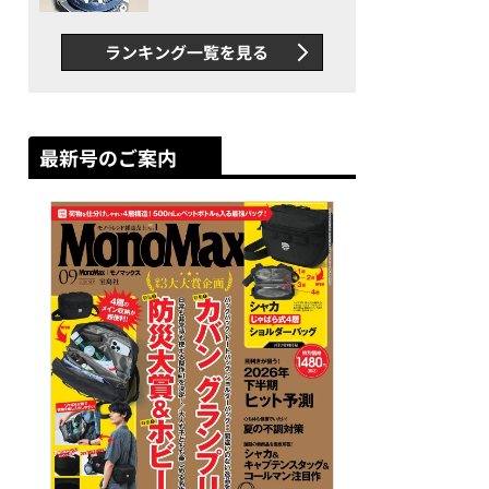
者が語る「GWR-B3000」最
新ムーブメントの衝撃
ランキング一覧を見る
最新号のご案内