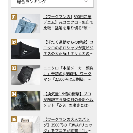
【ワークマンの1,590円冷感
デニム】vsユニクロ・無印で
比較！猛暑を乗り切る“涼感
ロングパンツ”3選を徹底解
剖。接触冷感から綿100%ま
【汗だく通勤からの解放】ユ
で決定版
ニクロのポロシャツが夏ビジ
ネスの大正解！オリヒカの透
け防止シャツも優秀。酷暑も
涼しい顔で働ける超快適ウエ
ユニクロ「本業メーカー顔負
アの実力
け」奇跡の4,990円、ワーク
マン「2,500円は反則級」凄
い万能バッグ…ほか【リュッ
クの人気記事ランキングベス
【換気量1.9倍の衝撃】プロ
ト3】（2026年6月版）
が解説するSHOEIの最新ヘル
メット「Z-9」の凄さとは？
浮き上がり13%減で高速ライ
ドも超快適な傑作フルフェイ
【ワークマンの大人気バッ
ス
グ】3500円の「3WAYリュッ
ク」をマニアが絶賛！“しご