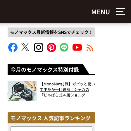
MENU
モノマックス最新情報をSNSでチェック！
今月のモノマックス特別付録
【MonoMax付録】ガバッと開い
て中身が一目瞭然！シャカの
「じゃばら式４層ショルダーバ
ッグ」は、出し入れのしやすさ
も過去最高レベルだった！
モノマックス 人気記事ランキング