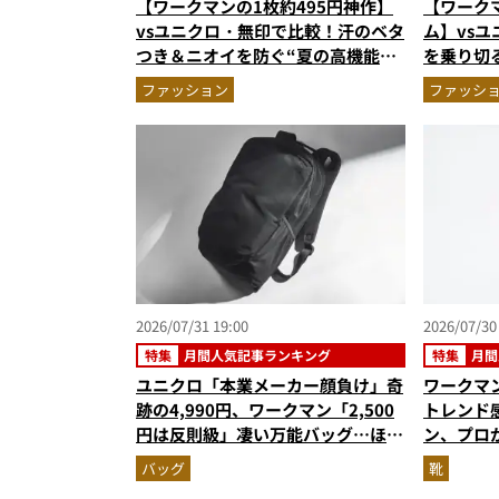
【ワークマンの1枚約495円神作】
【ワークマ
vsユニクロ・無印で比較！汗のベタ
ム】vs
つき＆ニオイを防ぐ“夏の高機能イ
を乗り切
ンナー”3選を徹底解剖。あなたに
を徹底解
ファッション
ファッシ
最適な1着は？
まで決定
2026/07/31 19:00
2026/07/30
特集
月間人気記事ランキング
特集
月間
ユニクロ「本業メーカー顔負け」奇
ワークマ
跡の4,990円、ワークマン「2,500
トレンド感
円は反則級」凄い万能バッグ…ほか
ン、プロ
【リュックの人気記事ランキングベ
搭載“走
バッグ
靴
スト3】（2026年6月版）
シューズ