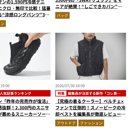
ンの1,590円冷感デニ
ニアが絶賛！“しごできカバン”が
ユニクロ・無印で比較！猛暑
撥水防汚で評判以上に優秀だった
る“涼感ロングパンツ”3選
バッグ
剖。接触冷感から綿100%
ョン
版
 19:00
2026/07/30 18:00
人気記事ランキング
特集
編集長が注目する新作「コレ買い
です」
ン「昨年の完売作が復活」
【究極の着るクーラー】ペルチェ×
抜群！2,300円のスニサ
ファンで圧倒的！スノーピークの冷
が薦めるスニーカーソール
却ベストを編集長が徹底レビュー。
れるサンダル”…ほか【夏
炎天下でも“寒さ”を味わえる本気
アウトドア
ファッション
の人気記事ランキングベス
のギア『コレ買いです』Vol.172