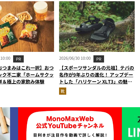
026年6月版）
 10:00
2026/06/30 10:00
PR
PR
おつまみはこれ一択】おつ
【スポーツサンダルの元祖】テバの
ック不二家「ホームサクッ
名作が9年ぶりの進化！ アップデー
単＆極上の家飲み体験
トした「ハリケーン XLT3」の魅力
を識者があらゆる角度から徹底解
靴
説！