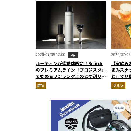
ト3】（2
2026/07/09 12:00
2026/07/09
PR
ルーティンが感動体験に！Schick
【家飲み
のプレミアムライン「プロジスタ」
まみスナ
で始めるワンランク上のヒゲ剃り習
と」で簡
慣
雑貨
グルメ