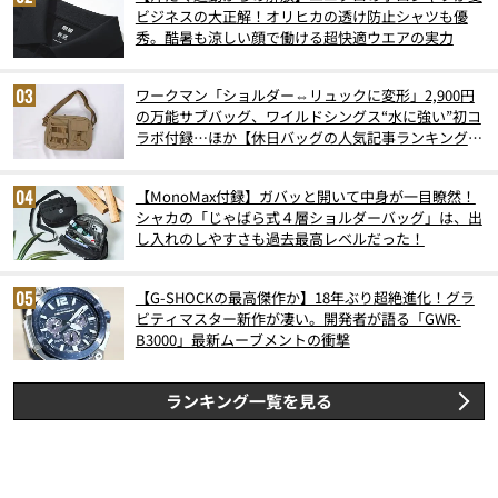
ビジネスの大正解！オリヒカの透け防止シャツも優
秀。酷暑も涼しい顔で働ける超快適ウエアの実力
ワークマン「ショルダー⇔リュックに変形」2,900円
の万能サブバッグ、ワイルドシングス“水に強い”初コ
ラボ付録…ほか【休日バッグの人気記事ランキングベ
スト3】（2026年6月版）
【MonoMax付録】ガバッと開いて中身が一目瞭然！
シャカの「じゃばら式４層ショルダーバッグ」は、出
し入れのしやすさも過去最高レベルだった！
【G-SHOCKの最高傑作か】18年ぶり超絶進化！グラ
ビティマスター新作が凄い。開発者が語る「GWR-
B3000」最新ムーブメントの衝撃
ランキング一覧を見る