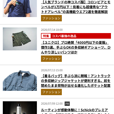
【人気ブランドの神コスパ服】コロンビアとモ
ンベルが1万円以下！街着にも超優秀な“アウ
トドアレベル”の高機能ウエア2選を徹底解説
ファッション
2026/07/14 18:00
特集
コスパ最強の逸品
【ユニクロ】プロ絶賛「4000円以下の夏服」
傑作3選。手ぶらOKの多収納ギアショーツ、ひ
んやり涼しいパンツほか
ファッション
2026/07/13 15:00
【着るバッグ】手ぶら派に朗報！アントラック
の多収納ジップジャケットが便利すぎる。前を
閉めたまま荷物が出せる進化したポケット配置
ファッション
2026/07/09 12:00
PR
ルーティンが感動体験に！Schickのプレミア