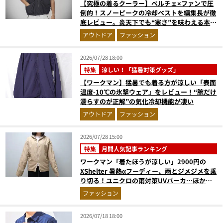
【究極の着るクーラー】ペルチェ×ファンで圧
倒的！スノーピークの冷却ベストを編集長が徹
底レビュー。炎天下でも“寒さ”を味わえる本気
のギア『コレ買いです』Vol.172
アウトドア
ファッション
2026/07/28 18:00
特集
涼しい！「猛暑対策グッズ」
【ワークマン】猛暑でも着る方が涼しい「表面
温度-10℃の氷撃ウェア」をレビュー！“腕だけ
濡らすのが正解”の気化冷却機能が凄い
アウトドア
ファッション
2026/07/28 15:00
特集
月間人気記事ランキング
ワークマン「着たほうが涼しい」2900円の
XShelter 暑熱αフーディー、雨とジメジメを乗
り切る！ユニクロの雨対策UVパーカ…ほか
【アウターの人気記事ランキングベスト3】
ファッション
（2026年6月版）
2026/07/18 18:00