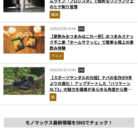
ムライン「プロジスタ」で始めるワンランク上
のヒゲ剃り習慣
雑貨
2026/07/09 10:00
PR
【家飲みおつまみはこれ一択】おつまみスナッ
ク不二家「ホームサクッと」で簡単＆極上の家
飲み体験
グルメ
2026/06/30 10:00
PR
【スポーツサンダルの元祖】テバの名作が9年
ぶりの進化！ アップデートした「ハリケーン
XLT3」の魅力を識者があらゆる角度から徹底
解説！
靴
モノマックス最新情報をSNSでチェック！