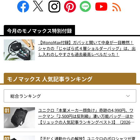
今月のモノマックス特別付録
【MonoMax付録】ガバッと開いて中身が一目瞭然！
シャカの「じゃばら式４層ショルダーバッグ」は、出
し入れのしやすさも過去最高レベルだった！
モノマックス 人気記事ランキング
ユニクロ「本業メーカー顔負け」奇跡の4,990円、ワ
ークマン「2,500円は反則級」凄い万能バッグ…ほか
【リュックの人気記事ランキングベスト3】（2026年
6月版）
【汗だく通勤からの解放】ユニクロのポロシャツが夏