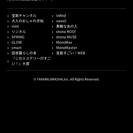
宝島チャンネル
InRed
大人のおしゃれ手帖
sweet
mini
素敵なあの人
リンネル
otona ROSY
SPRiNG
otona MUSE
GLOW
MonoMax
smart
MonoMaster
田舎暮らしの本
宝島すごい！WEB
『このミステリーがすご
い！』大賞
© TAKARAJIMASHA,Inc. All Rights Reserved.