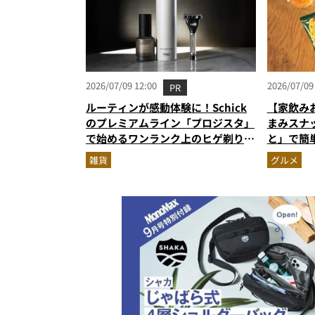
2026/07/09 12:00
2026/07/09
PR
ルーティンが感動体験に！Schick
【家飲み
のプレミアムライン「プロジスタ」
まみスナ
で始めるワンランク上のヒゲ剃り習
と」で簡
慣
雑貨
グルメ