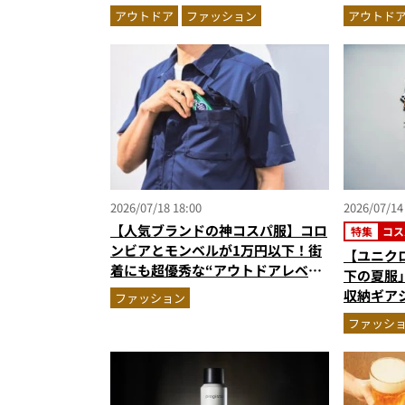
炎天下でも“寒さ”を味わえる本気
が正解”
アウトドア
ファッション
アウトド
のギア『コレ買いです』Vol.172
2026/07/18 18:00
2026/07/14
【人気ブランドの神コスパ服】コロ
特集
コス
ンビアとモンベルが1万円以下！街
【ユニクロ
着にも超優秀な“アウトドアレベ
下の夏服
ル”の高機能ウエア2選を徹底解説
収納ギア
ファッション
パンツほ
ファッシ