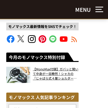
MENU
モノマックス最新情報をSNSでチェック！
今月のモノマックス特別付録
【MonoMax付録】ガバッと開い
て中身が一目瞭然！シャカの
「じゃばら式４層ショルダーバ
ッグ」は、出し入れのしやすさ
も過去最高レベルだった！
モノマックス 人気記事ランキング