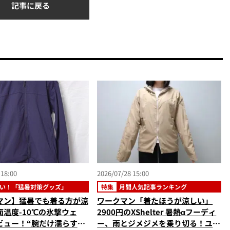
記事に戻る
 18:00
2026/07/28 15:00
い！「猛暑対策グッズ」
特集
月間人気記事ランキング
マン】猛暑でも着る方が涼
ワークマン「着たほうが涼しい」
温度-10℃の氷撃ウェ
2900円のXShelter 暑熱αフーディ
ビュー！“腕だけ濡らすの
ー、雨とジメジメを乗り切る！ユニ