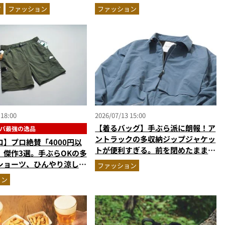
の気化冷却機能が凄い
クロの雨対策UVパーカ…ほか【ア
ア
ファッション
ファッション
ウターの人気記事ランキングベスト
3】（2026年6月版）
 18:00
2026/07/13 15:00
【着るバッグ】手ぶら派に朗報！ア
パ最強の逸品
ントラックの多収納ジップジャケッ
】プロ絶賛「4000円以
トが便利すぎる。前を閉めたまま荷
」傑作3選。手ぶらOKの多
物が出せる進化したポケット配置
ショーツ、ひんやり涼しい
ファッション
か
ョン