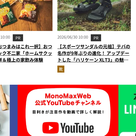
 10:00
2026/06/30 10:00
PR
PR
おつまみはこれ一択】おつ
【スポーツサンダルの元祖】テバの
ック不二家「ホームサクッ
名作が9年ぶりの進化！ アップデー
単＆極上の家飲み体験
トした「ハリケーン XLT3」の魅力
を識者があらゆる角度から徹底解
靴
説！