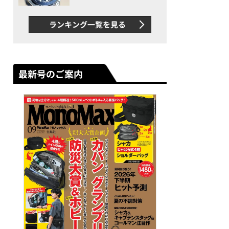
者が語る「GWR-B3000」最
新ムーブメントの衝撃
ランキング一覧を見る
最新号のご案内