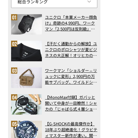
ユニクロ「本業メーカー顔負
け」奇跡の4,990円、ワーク
マン「2,500円は反則級」凄
い万能バッグ…ほか【リュッ
クの人気記事ランキングベス
【汗だく通勤からの解放】ユ
ト3】（2026年6月版）
ニクロのポロシャツが夏ビジ
ネスの大正解！オリヒカの透
け防止シャツも優秀。酷暑も
涼しい顔で働ける超快適ウエ
ワークマン「ショルダー⇔リ
アの実力
ュックに変形」2,900円の万
能サブバッグ、ワイルドシン
グス“水に強い”初コラボ付
録…ほか【休日バッグの人気
【MonoMax付録】ガバッと
記事ランキングベスト3】
開いて中身が一目瞭然！シャ
（2026年6月版）
カの「じゃばら式４層ショル
ダーバッグ」は、出し入れの
しやすさも過去最高レベルだ
【G-SHOCKの最高傑作か】
った！
18年ぶり超絶進化！グラビテ
ィマスター新作が凄い。開発