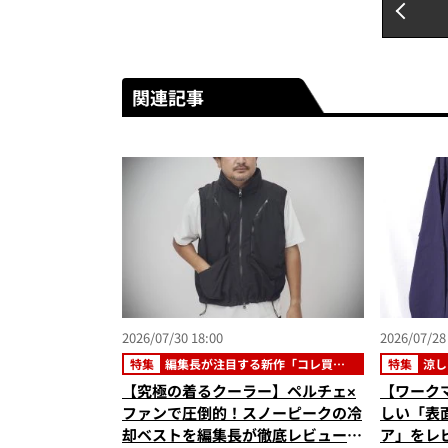
関連記事
2026/07/30 18:00
2026/07/28
特集
編集長が注目する新作「コレ買い
特集
涼し
です」
【究極の着るクーラー】ペルチェ×
【ワーク
ファンで圧倒的！スノーピークの冷
しい「表面
却ベストを編集長が徹底レビュー。
ア」をレ