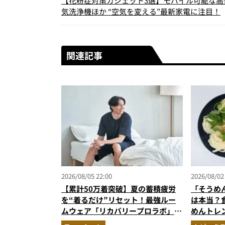
【花粉症対策ガジェット3選】モバイル可能な高
気洗浄機ほか “空気を変える”最新家電に注目！
関連記事
2026/08/05 22:00
2026/08/02
【累計50万着突破】夏の蓄積疲労
「そうめ
を“着るだけ”リセット！最強ルー
は本当？
ムウェア「リカバリープロラボ」に
めんトレ
新色登場
の“夏バテ