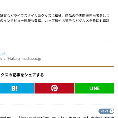
、雑貨などライフスタイル系グッズに精通。商品の企画開発担当者をはじ
へのインタビュー経験も豊富。カップ麺やお菓子などグルメ全般にも造詣
jp/
l@takarajimasha.co.jp
ックスの記事をシェアする
LINE
PREV
N