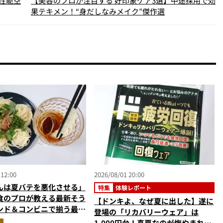
性能空
【美容のプロが注目する 好印象ケア3選】中途採用で効
果テキメン！“身だしなみメイク”傑作選
 12:00
2026/08/01 20:00
んは夏バテを悪化させる」
特集
体験レポート
食のプロが教える最新そう
【ドンキよ、なぜ夏に出した】遂に
ンド＆コンビニで揃う最強
登場の「リカバリーウェア」は
撃退飯”
1,000円台！真夏なのが悔やまれる