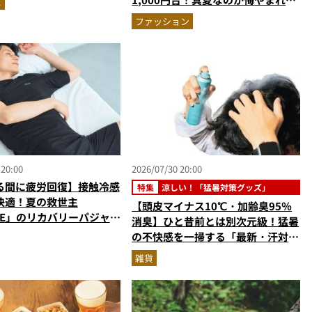
ス
ほどハンパない“血行促進力”を自
ファッション
腹レビュー
 20:00
2026/07/30 20:00
る間に疲労回復】接触冷感
特集
涼しい！「猛暑対策グッズ」
快適！夏の救世主
【頭皮マイナス10℃・加齢臭95％
NE」のリカバリーパジャマ
消臭】ひと昔前とは別次元級！猛暑
ぎる
の不快感を一掃する「最新・汗対策
グッズ」5選
雑貨