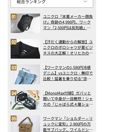
ユニクロ「本業メーカー顔負
け」奇跡の4,990円、ワーク
マン「2,500円は反則級」凄
い万能バッグ…ほか【リュッ
クの人気記事ランキングベス
【汗だく通勤からの解放】ユ
ト3】（2026年6月版）
ニクロのポロシャツが夏ビジ
ネスの大正解！オリヒカの透
け防止シャツも優秀。酷暑も
涼しい顔で働ける超快適ウエ
【ワークマンの1,590円冷感
アの実力
デニム】vsユニクロ・無印で
比較！猛暑を乗り切る“涼感
ロングパンツ”3選を徹底解
剖。接触冷感から綿100%ま
【MonoMax付録】ガバッと
で決定版
開いて中身が一目瞭然！シャ
カの「じゃばら式４層ショル
ダーバッグ」は、出し入れの
しやすさも過去最高レベルだ
ワークマン「ショルダー⇔リ
った！
ュックに変形」2,900円の万
能サブバッグ、ワイルドシン