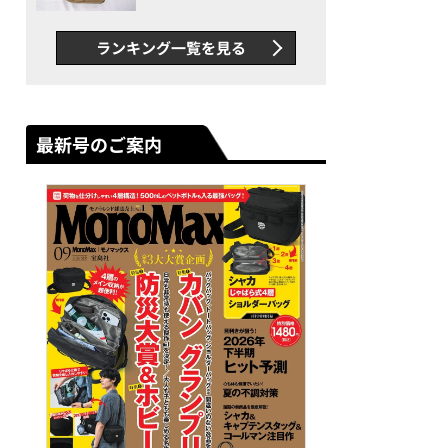
グス“水に強い”初コラボ付
録…ほか【休日バッグの人気
ランキング一覧を見る
記事ランキングベスト3】
（2026年6月版）
最新号のご案内