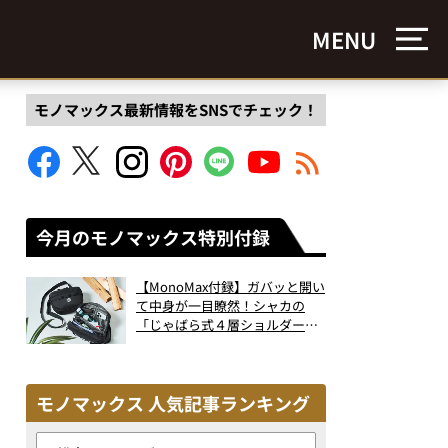
MENU
モノマックス最新情報をSNSでチェック！
今月のモノマックス特別付録
【MonoMax付録】ガバッと開い
て中身が一目瞭然！シャカの
「じゃばら式４層ショルダーバ
ッグ」は、出し入れのしやすさ
も過去最高レベルだった！
モノマックス 人気記事ランキング