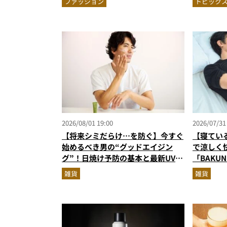
ファッション
トピック
2026/08/01 19:00
2026/07/31
【将来シミだらけ…を防ぐ】今すぐ
【寝てい
始めるべき男の“グッドエイジン
で涼しく
グ”！日焼け予防の基本と最新UVア
「BAKU
イテムを美容家＆ブランド代表がプ
が優秀す
雑貨
雑貨
ロ目線で指南／大人の価値向上研究
所