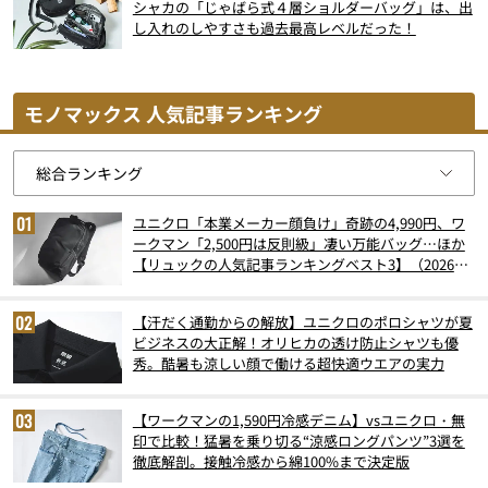
シャカの「じゃばら式４層ショルダーバッグ」は、出
し入れのしやすさも過去最高レベルだった！
モノマックス 人気記事ランキング
ユニクロ「本業メーカー顔負け」奇跡の4,990円、ワ
ークマン「2,500円は反則級」凄い万能バッグ…ほか
【リュックの人気記事ランキングベスト3】（2026年
6月版）
【汗だく通勤からの解放】ユニクロのポロシャツが夏
ビジネスの大正解！オリヒカの透け防止シャツも優
秀。酷暑も涼しい顔で働ける超快適ウエアの実力
【ワークマンの1,590円冷感デニム】vsユニクロ・無
印で比較！猛暑を乗り切る“涼感ロングパンツ”3選を
徹底解剖。接触冷感から綿100%まで決定版