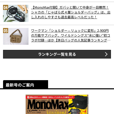
【MonoMax付録】ガバッと開いて中身が一目瞭然！
シャカの「じゃばら式４層ショルダーバッグ」は、出
し入れのしやすさも過去最高レベルだった！
ワークマン「ショルダー⇔リュックに変形」2,900円
の万能サブバッグ、ワイルドシングス“水に強い”初コ
ラボ付録…ほか【休日バッグの人気記事ランキングベ
スト3】（2026年6月版）
ランキング一覧を見る
最新号のご案内