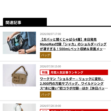
関連記事
2026/08/07 17:00
【ガバッと開くじゃばら4層】本日発売
MonoMax付録「シャカ」のショルダーバッグ
が凄すぎる！500mLペット収納＆背面メッシ
ュでベタつかない
バッグ
2026/07/30 15:00
特集
月間人気記事ランキング
ワークマン「ショルダー⇔リュックに変形」
2,900円の万能サブバッグ、ワイルドシング
ス“水に強い”初コラボ付録…ほか【休日バッグ
の人気記事ランキングベスト3】（2026年6月
バッグ
版）
2026/07/28 19:00