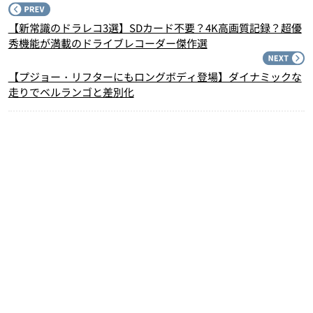
P
【新常識のドラレコ3選】SDカード不要？4K高画質記録？超優
秀機能が満載のドライブレコーダー傑作選
N
【プジョー・リフターにもロングボディ登場】ダイナミックな
走りでベルランゴと差別化