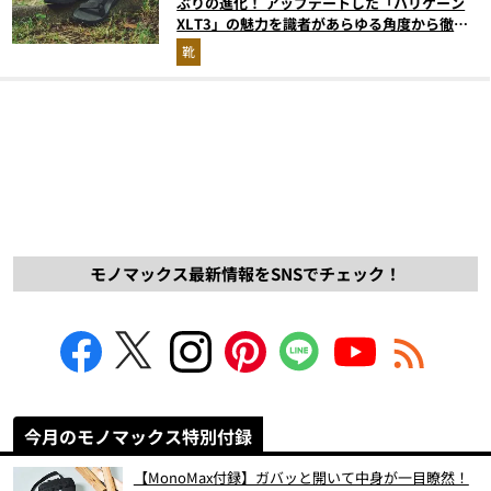
ぶりの進化！ アップデートした「ハリケーン
XLT3」の魅力を識者があらゆる角度から徹底
解説！
靴
モノマックス最新情報をSNSでチェック！
今月のモノマックス特別付録
【MonoMax付録】ガバッと開いて中身が一目瞭然！