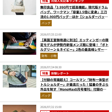
特集
月間人気記事ランキング
無印良品「3,990円で超高機能」現代版ドラム
バッグ、ワークマン「容量2.5倍に変身」三刀
流の1,900円バッグ…ほか【ショルダーバッグ
の人気記事ランキングベスト3】（2026年6月
バッグ
版）
2026/07/25 22:00
【英国王室御用達に別注】エッティンガーの限
定モデルが伊勢丹新宿メンズ館に登場！「ボト
ルグリーン＆ネイビー」2色の最高峰レザーグ
ッズに注目
財布・小物
2026/07/24 08:30
特集
体験レポート
【付録の常識超え】コールマン「財布一体型ボ
トルショルダー」が最高だった！猛暑の手ぶら
外出を制す『MonoMax8月号増刊』付録の実
力をスタイリストが徹底レポ
バッグ
2026/07/22 15:00