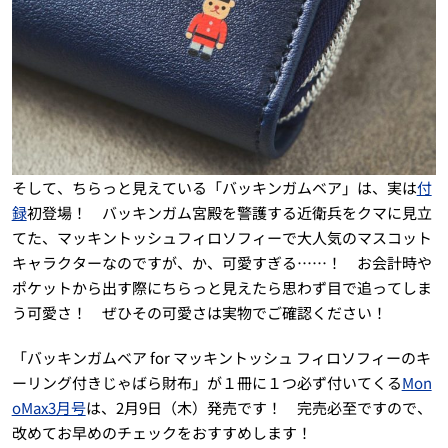
そして、ちらっと見えている「バッキンガムベア」は、実は
付
録
初登場！ バッキンガム宮殿を警護する近衛兵をクマに見立
てた、マッキントッシュフィロソフィーで大人気のマスコット
キャラクターなのですが、か、可愛すぎる……！ お会計時や
ポケットから出す際にちらっと見えたら思わず目で追ってしま
う可愛さ！ ぜひその可愛さは実物でご確認ください！
「バッキンガムベア for マッキントッシュ フィロソフィーのキ
ーリング付きじゃばら財布」が１冊に１つ必ず付いてくる
Mon
oMax3月号
は、2月9日（木）発売です！ 完売必至ですので、
改めてお早めのチェックをおすすめします！