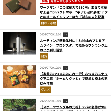
特集
月間人気記事ランキング
ワークマン「この収納力で980円」まるで本革
な上品コンパクト財布、“手ぶら派に最強”アタ
オのオールインワン…ほか【財布の人気記事ラ
ンキングベスト3】（2026年6月版）
財布・小物
2026/07/09 12:00
PR
ルーティンが感動体験に！Schickのプレミア
ムライン「プロジスタ」で始めるワンランク上
のヒゲ剃り習慣
雑貨
2026/07/09 10:00
PR
【家飲みおつまみはこれ一択】おつまみスナッ
ク不二家「ホームサクッと」で簡単＆極上の家
飲み体験
グルメ
2026/06/30 10:00
PR
【スポーツサンダルの元祖】テバの名作が9年