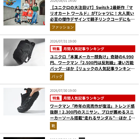
2026/08/01 14:00
【ユニクロの大注目UT】Switch 2最新作『マ
リオカート ワールド』がTシャツに！大人買い
必至の傑作デザインで親子リンクコーデにも最
適
ファッション
2026/07/31 19:00
特集
月間人気記事ランキング
ユニクロ「本業メーカー顔負け」奇跡の4,990
円、ワークマン「2,500円は反則級」凄い万能
バッグ…ほか【リュックの人気記事ランキング
ベスト3】（2026年6月版）
バッグ
2026/07/30 19:00
特集
月間人気記事ランキング
ワークマン「昨年の完売作が復活」トレンド感
抜群！2,300円のスニサン、プロが薦めるスニ
ーカーソール搭載“走れるサンダル”…ほか【夏
シューズの人気記事ランキングベスト3】
靴
（2026年6月版）