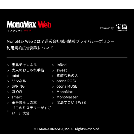
MonoMax Webとは？
運営会社
採用情報
プライバシーポリシー
利用規約
広告掲載について
宝島チャンネル
InRed
大人のおしゃれ手帖
sweet
mini
素敵なあの人
リンネル
otona ROSY
SPRiNG
otona MUSE
GLOW
MonoMax
smart
MonoMaster
田舎暮らしの本
宝島すごい！WEB
『このミステリーがすご
い！』大賞
© TAKARAJIMASHA,Inc. All Rights Reserved.