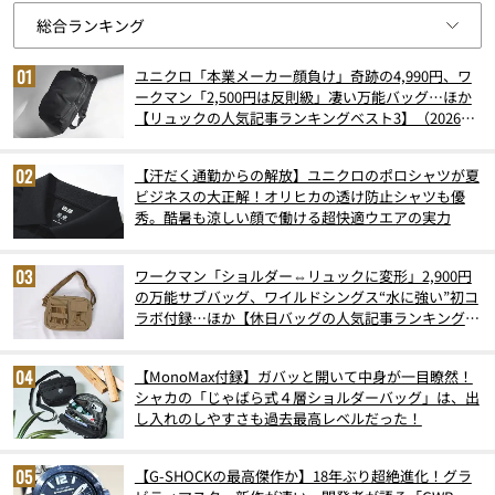
ユニクロ「本業メーカー顔負け」奇跡の4,990円、ワ
ークマン「2,500円は反則級」凄い万能バッグ…ほか
【リュックの人気記事ランキングベスト3】（2026年
6月版）
【汗だく通勤からの解放】ユニクロのポロシャツが夏
ビジネスの大正解！オリヒカの透け防止シャツも優
秀。酷暑も涼しい顔で働ける超快適ウエアの実力
ワークマン「ショルダー⇔リュックに変形」2,900円
の万能サブバッグ、ワイルドシングス“水に強い”初コ
ラボ付録…ほか【休日バッグの人気記事ランキングベ
スト3】（2026年6月版）
【MonoMax付録】ガバッと開いて中身が一目瞭然！
シャカの「じゃばら式４層ショルダーバッグ」は、出
し入れのしやすさも過去最高レベルだった！
【G-SHOCKの最高傑作か】18年ぶり超絶進化！グラ