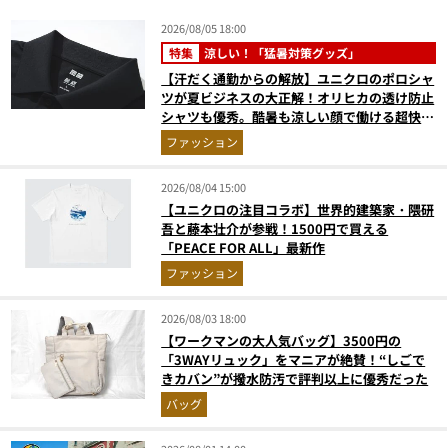
2026/08/05 18:00
特集
涼しい！「猛暑対策グッズ」
【汗だく通勤からの解放】ユニクロのポロシャ
ツが夏ビジネスの大正解！オリヒカの透け防止
シャツも優秀。酷暑も涼しい顔で働ける超快適
ウエアの実力
ファッション
2026/08/04 15:00
【ユニクロの注目コラボ】世界的建築家・隈研
吾と藤本壮介が参戦！1500円で買える
「PEACE FOR ALL」最新作
ファッション
2026/08/03 18:00
【ワークマンの大人気バッグ】3500円の
「3WAYリュック」をマニアが絶賛！“しごで
きカバン”が撥水防汚で評判以上に優秀だった
バッグ