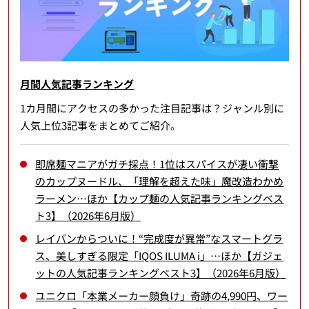
月間人気記事ランキング
1カ月間にアクセスの多かった注目記事は？ジャンル別に
人気上位3記事をまとめてご紹介。
即席麺マニアがガチ採点！1位はスパイスが凄い衝撃
のカップヌードル、「理解を超えた味」魔改造わかめ
ラーメン…ほか【カップ麺の人気記事ランキングベス
ト3】（2026年6月版）
レイバンからついに！“完成度が異常”なスマートグラ
ス、美しすぎる限定「IQOS ILUMA i」…ほか【ガジェ
ットの人気記事ランキングベスト3】（2026年6月版）
ユニクロ「本業メーカー顔負け」奇跡の4,990円、ワー