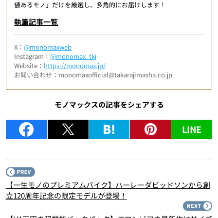
値あるモノ」だけを厳選し、多角的にお届けします！
執筆記事一覧
X：
@monomaxweb
Instagram：
@monomax_tkj
Website：
https://monomax.jp/
お問い合わせ：monomaxofficial@takarajimasha.co.jp
モノマックスの記事をシェアする
LINE
P
【一生モノのプレミアムバイク】ハーレーダビッドソンから創
立120周年記念の限定モデルが登場！
N