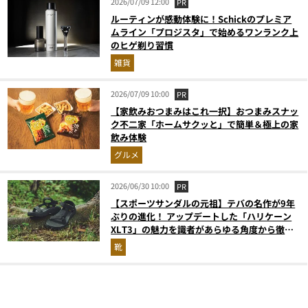
2026/07/09 12:00
PR
ルーティンが感動体験に！Schickのプレミア
ムライン「プロジスタ」で始めるワンランク上
のヒゲ剃り習慣
雑貨
2026/07/09 10:00
PR
【家飲みおつまみはこれ一択】おつまみスナッ
ク不二家「ホームサクッと」で簡単＆極上の家
飲み体験
グルメ
2026/06/30 10:00
PR
【スポーツサンダルの元祖】テバの名作が9年
ぶりの進化！ アップデートした「ハリケーン
XLT3」の魅力を識者があらゆる角度から徹底
解説！
靴