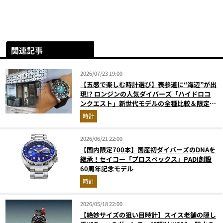
関連記事
2026/07/23 19:00
【五感で楽しむ時計選び】表参道に“海辺”が出
現!? ロンジンの人気ダイバーズ「ハイドロコ
ンクエスト」新世代モデルの全種比較＆限定品
が揃う激アツ空間へ！
時計
2026/06/21 22:00
【国内限定700本】国産初ダイバーズのDNAを
継承！セイコー「プロスペックス」PADI創設
60周年記念モデル
時計
2026/05/18 22:00
【絶妙サイズの狙い目時計】スイス老舗の隠し