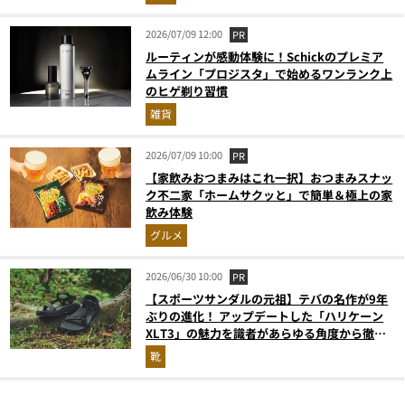
2026/07/09 12:00
PR
ルーティンが感動体験に！Schickのプレミア
ムライン「プロジスタ」で始めるワンランク上
のヒゲ剃り習慣
雑貨
2026/07/09 10:00
PR
【家飲みおつまみはこれ一択】おつまみスナッ
ク不二家「ホームサクッと」で簡単＆極上の家
飲み体験
グルメ
2026/06/30 10:00
PR
【スポーツサンダルの元祖】テバの名作が9年
ぶりの進化！ アップデートした「ハリケーン
XLT3」の魅力を識者があらゆる角度から徹底
解説！
靴