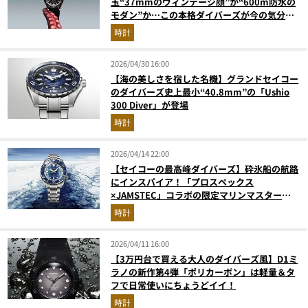
玉“37mmのヴィンテージ顔”か“600m防水の
モダン”か…この本格ダイバーズが今の気分に
ドンピシャすぎる
時計
2026/04/30 16:00
【海の美しさを宿した名機】グランドセイコー
のダイバーズ史上最小“40.8mm”の「Ushio
300 Diver」が登場
時計
2026/04/14 22:00
【セイコーの最高峰ダイバーズ】砕氷船の航路
にインスパイア！「プロスペックス
×JAMSTEC」コラボの限定マリンマスターに
注目
時計
2026/04/11 16:00
【3万円台で買える大人のダイバーズ風】D1ミ
ラノの新作第4弾「ポリカーボン」は軽量＆タ
フで日常使いにちょうどイイ！
時計