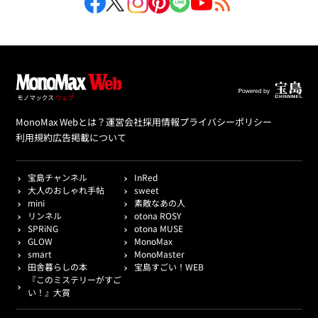
MonoMax Webとは？
運営会社
採用情報
プライバシーポリシー
利用規約
広告掲載について
宝島チャンネル
InRed
大人のおしゃれ手帖
sweet
mini
素敵なあの人
リンネル
otona ROSY
SPRiNG
otona MUSE
GLOW
MonoMax
smart
MonoMaster
田舎暮らしの本
宝島すごい！WEB
『このミステリーがすご
い！』大賞