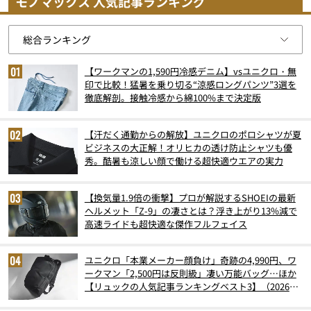
モノマックス 人気記事ランキング
【ワークマンの1,590円冷感デニム】vsユニクロ・無
印で比較！猛暑を乗り切る“涼感ロングパンツ”3選を
徹底解剖。接触冷感から綿100%まで決定版
【汗だく通勤からの解放】ユニクロのポロシャツが夏
ビジネスの大正解！オリヒカの透け防止シャツも優
秀。酷暑も涼しい顔で働ける超快適ウエアの実力
【換気量1.9倍の衝撃】プロが解説するSHOEIの最新
ヘルメット「Z-9」の凄さとは？浮き上がり13%減で
高速ライドも超快適な傑作フルフェイス
ユニクロ「本業メーカー顔負け」奇跡の4,990円、ワ
ークマン「2,500円は反則級」凄い万能バッグ…ほか
【リュックの人気記事ランキングベスト3】（2026年
6月版）