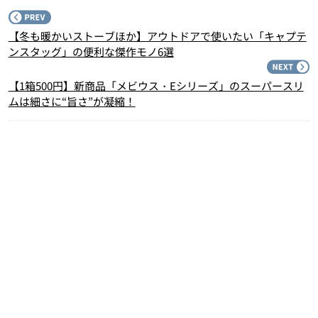
P
【冬も暖かいストーブほか】アウトドアで使いたい「キャプテ
ンスタッグ」の便利な傑作モノ6選
N
【1箱500円】新商品「メビウス・Eシリーズ」のスーパースリ
ムは細さに“旨さ”が凝縮！